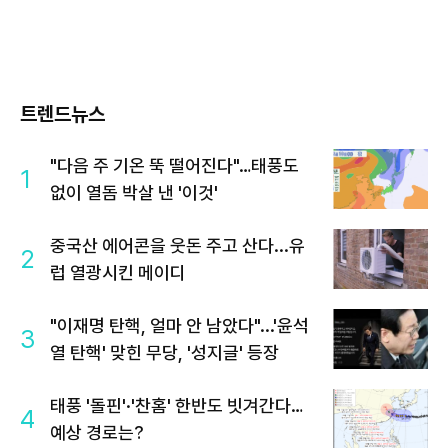
트렌드뉴스
"다음 주 기온 뚝 떨어진다"…태풍도
1
없이 열돔 박살 낸 '이것'
중국산 에어콘을 웃돈 주고 산다...유
2
럽 열광시킨 메이디
"이재명 탄핵, 얼마 안 남았다"...'윤석
3
열 탄핵' 맞힌 무당, '성지글' 등장
태풍 '돌핀'·'찬홈' 한반도 빗겨간다…
4
예상 경로는?