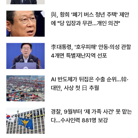
與, 황희 '폐기 버스 청년 주택' 제안
에 "당 입장과 무관…개인 의견"
李대통령, '호우피해' 안동·의성 관할
4개면 특별재난지역 선포
AI 반도체가 뒤집은 수출 순위…韓·
대만, 사상 첫 日 추월
경찰, 9월부터 '제 가족 사건' 못 맡는
다…수사인력 881명 보강