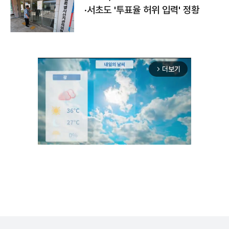
·서초도 '투표율 허위 입력' 정황
더보기
arrow_forward_ios
Unmute