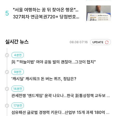
"서울 여행하는 꿈 뒤 찾아온 행운"…
5
327회차 연금복권720+ 당첨번호조
회 주목
실시간 뉴스
08.08 07:16
UPDATE
4분전
與 "'하늘이법' 여야 공동 발의 괜찮아…그것이 협치"
9분전
'캐시딜' 캐시워크 돈 버는 퀴즈, 정답은?
14분전
관세전쟁 '엔드게임' 윤곽 나오나…한국 新통상정책 교두보 활
용해야
17분전
섬유패션 글로벌 경쟁력 키운다…산업부 15개 과제 180억 지