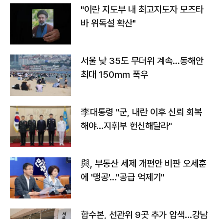
"이란 지도부 내 최고지도자 모즈타
바 위독설 확산"
서울 낮 35도 무더위 계속…동해안
최대 150㎜ 폭우
李대통령 "군, 내란 이후 신뢰 회복
해야…지휘부 헌신해달라"
與, 부동산 세제 개편안 비판 오세훈
에 '맹공'…"공급 억제기"
합수본, 선관위 9곳 추가 압색…강남