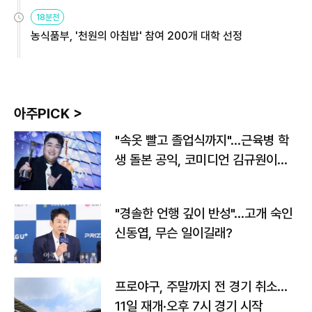
원
18분전
농식품부, '천원의 아침밥' 참여 200개 대학 선정
아주PICK >
"속옷 빨고 졸업식까지"…근육병 학
생 돌본 공익, 코미디언 김규원이었
다
"경솔한 언행 깊이 반성"…고개 숙인
신동엽, 무슨 일이길래?
프로야구, 주말까지 전 경기 취소…
11일 재개·오후 7시 경기 시작