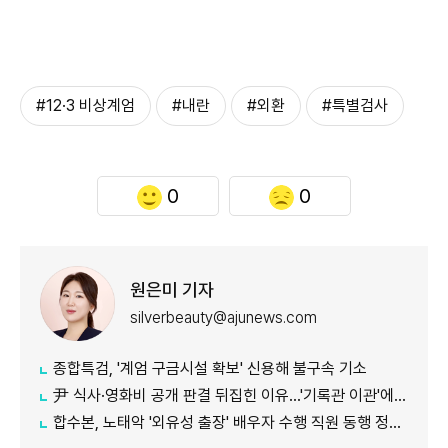
#12·3 비상계엄
#내란
#외환
#특별검사
0
0
원은미 기자
silverbeauty@ajunews.com
종합특검, '계엄 구금시설 확보' 신용해 불구속 기소
尹 식사·영화비 공개 판결 뒤집힌 이유…'기록관 이관'에 소송 실익 쟁점
합수본, 노태악 '외유성 출장' 배우자 수행 직원 동행 정황 포착