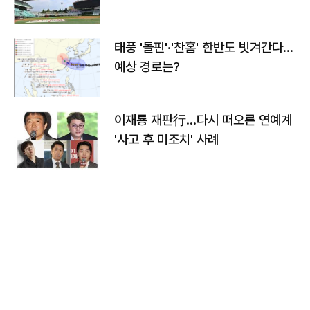
태풍 '돌핀'·'찬홈' 한반도 빗겨간다…
예상 경로는?
이재룡 재판行…다시 떠오른 연예계
'사고 후 미조치' 사례