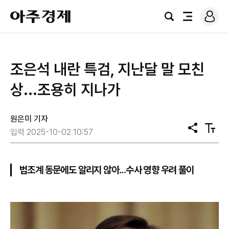
로
아
그
검
전
주
인
색
체
경
메
제
뉴
조은석 내란 특검, 지난달 말 모친
상...조용히 지나가
원은미 기자
공
텍
입력 2025-10-02 10:57
유
스
트
크
기
법조계 동문에도 알리지 않아...수사 영향 우려 풀이