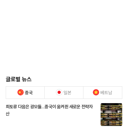
글로벌 뉴스
중국
일본
베트남
희토류 다음은 광모듈…중국이 움켜쥔 새로운 전략자
산