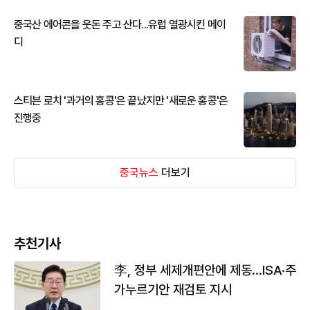
중국산 에어콘을 웃돈 주고 산다...유럽 열광시킨 메이
디
스티븐 로치 '과거의 홍콩'은 끝났지만 '새로운 홍콩'은
진행중
중국뉴스
더보기
추천기사
李, 정부 세제개편안에 제동…ISA·주
가누르기안 재검토 지시