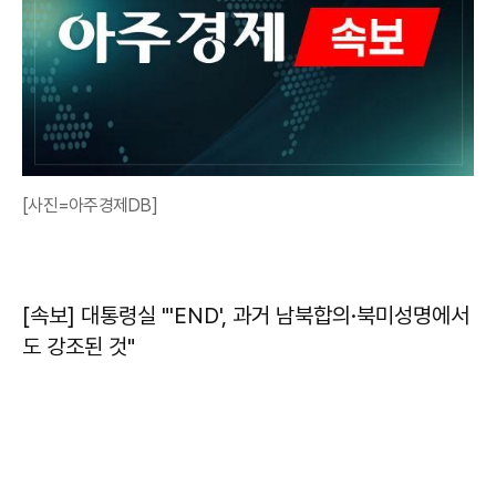
[사진=아주경제DB]
[속보] 대통령실 "'END', 과거 남북합의·북미성명에서
도 강조된 것"