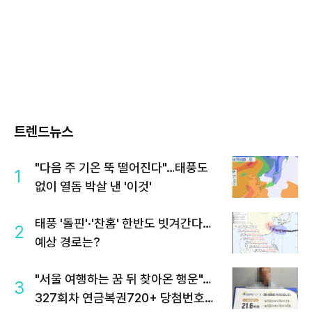
트렌드뉴스
"다음 주 기온 뚝 떨어진다"…태풍도
1
없이 열돔 박살 낸 '이것'
태풍 '돌핀'·'찬홈' 한반도 빗겨간다…
2
예상 경로는?
"서울 여행하는 꿈 뒤 찾아온 행운"…
3
327회차 연금복권720+ 당첨번호조