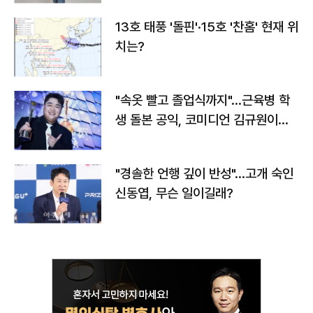
13호 태풍 '돌핀'·15호 '찬홈' 현재 위
치는?
"속옷 빨고 졸업식까지"…근육병 학
생 돌본 공익, 코미디언 김규원이었
다
"경솔한 언행 깊이 반성"…고개 숙인
신동엽, 무슨 일이길래?