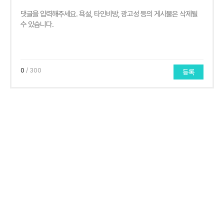
0
/ 300
등록