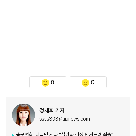
0
0
정세희 기자
ssss308@ajunews.com
축구협회, 대국민 사과 "실망과 걱정 안겨드려 죄송"