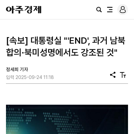
로
아
그
검
전
주
인
색
체
경
메
제
뉴
[속보] 대통령실 "'END', 과거 남북
합의·북미성명에서도 강조된 것"
정세희 기자
공
텍
입력 2025-09-24 11:18
유
스
트
크
기