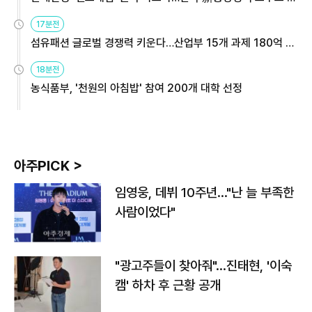
용해야
17분전
섬유패션 글로벌 경쟁력 키운다…산업부 15개 과제 180억 지
원
18분전
농식품부, '천원의 아침밥' 참여 200개 대학 선정
아주PICK >
임영웅, 데뷔 10주년…"난 늘 부족한
사람이었다"
"광고주들이 찾아줘"…진태현, '이숙
캠' 하차 후 근황 공개