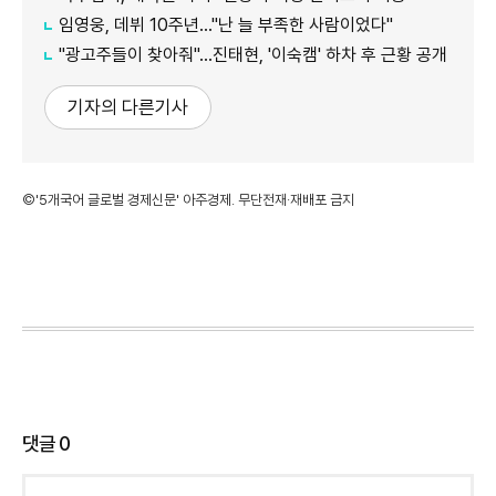
임영웅, 데뷔 10주년…"난 늘 부족한 사람이었다"
"광고주들이 찾아줘"…진태현, '이숙캠' 하차 후 근황 공개
기자의 다른기사
©'5개국어 글로벌 경제신문' 아주경제. 무단전재·재배포 금지
댓글
0