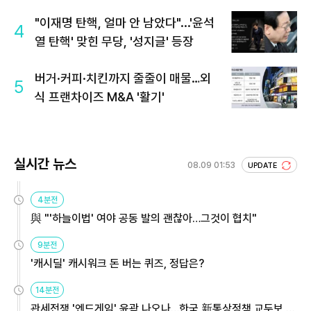
회 주목
"이재명 탄핵, 얼마 안 남았다"...'윤석
4
열 탄핵' 맞힌 무당, '성지글' 등장
버거·커피·치킨까지 줄줄이 매물…외
5
식 프랜차이즈 M&A '활기'
실시간 뉴스
08.09 01:53
UPDATE
4분전
與 "'하늘이법' 여야 공동 발의 괜찮아…그것이 협치"
9분전
'캐시딜' 캐시워크 돈 버는 퀴즈, 정답은?
14분전
관세전쟁 '엔드게임' 윤곽 나오나…한국 新통상정책 교두보 활