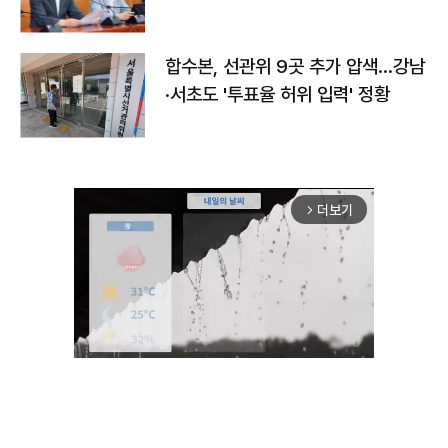
합수본, 선관위 9곳 추가 압색…강남
·서초도 '투표율 허위 입력' 정황
더보기
arrow_forward_ios
Mute