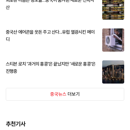
희토류 다음은 광모듈…중국이 움켜쥔 새로운 전략자
산
중국산 에어콘을 웃돈 주고 산다...유럽 열광시킨 메이
디
스티븐 로치 '과거의 홍콩'은 끝났지만 '새로운 홍콩'은
진행중
중국뉴스
더보기
추천기사