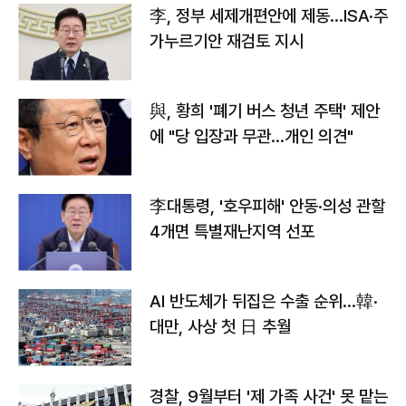
李, 정부 세제개편안에 제동…ISA·주
가누르기안 재검토 지시
與, 황희 '폐기 버스 청년 주택' 제안
에 "당 입장과 무관…개인 의견"
李대통령, '호우피해' 안동·의성 관할
4개면 특별재난지역 선포
AI 반도체가 뒤집은 수출 순위…韓·
대만, 사상 첫 日 추월
경찰, 9월부터 '제 가족 사건' 못 맡는