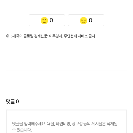
0
0
©'5개국어 글로벌 경제신문' 아주경제. 무단전재·재배포 금지
댓글
0