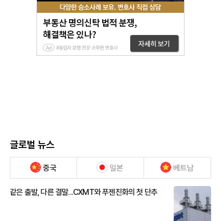
글로벌 뉴스
중국
일본
베트남
같은 출발, 다른 결말...CXMT와 푸젠진화의 첫 단추