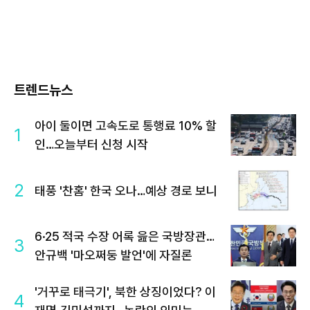
트렌드뉴스
아이 둘이면 고속도로 통행료 10% 할
1
인…오늘부터 신청 시작
2
태풍 '찬홈' 한국 오나…예상 경로 보니
6·25 적국 수장 어록 읊은 국방장관…
3
안규백 '마오쩌둥 발언'에 자질론
'거꾸로 태극기', 북한 상징이었다? 이
4