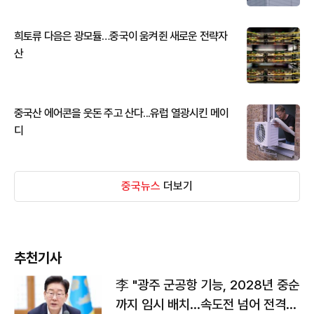
희토류 다음은 광모듈…중국이 움켜쥔 새로운 전략자
산
중국산 에어콘을 웃돈 주고 산다...유럽 열광시킨 메이
디
중국뉴스
더보기
추천기사
李 "광주 군공항 기능, 2028년 중순
까지 임시 배치…속도전 넘어 전격