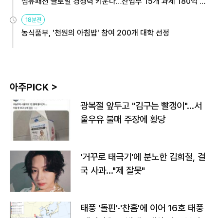
섬유패션 글로벌 경쟁력 키운다…산업부 15개 과제 180억 지
원
18분전
농식품부, '천원의 아침밥' 참여 200개 대학 선정
아주PICK >
광복절 앞두고 "김구는 빨갱이"…서
울우유 불매 주장에 황당
'거꾸로 태극기'에 분노한 김희철, 결
국 사과…"제 잘못"
태풍 '돌핀'·'찬홈'에 이어 16호 태풍