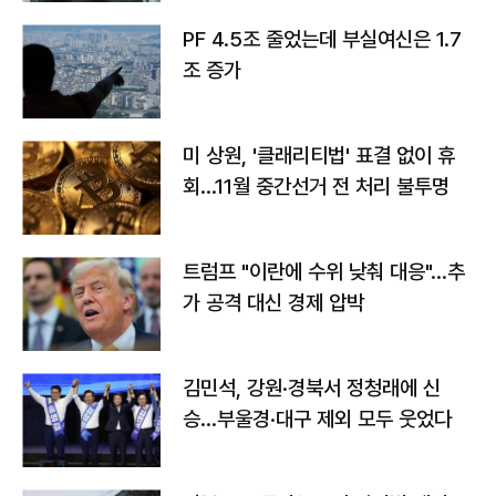
PF 4.5조 줄었는데 부실여신은 1.7
조 증가
미 상원, '클래리티법' 표결 없이 휴
회…11월 중간선거 전 처리 불투명
트럼프 "이란에 수위 낮춰 대응"…추
가 공격 대신 경제 압박
김민석, 강원·경북서 정청래에 신
승…부울경·대구 제외 모두 웃었다