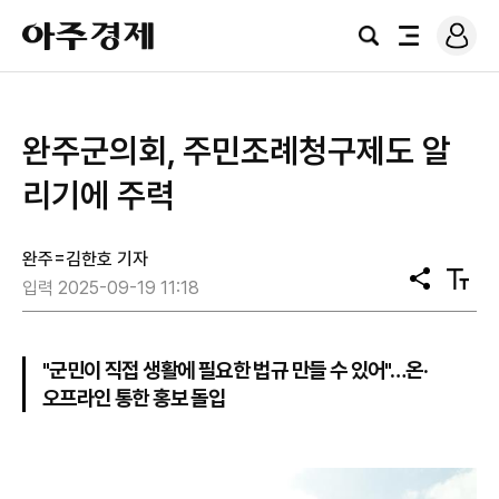
로
아
그
검
전
주
인
색
체
경
메
제
뉴
완주군의회, 주민조례청구제도 알
리기에 주력
완주=김한호 기자
공
텍
입력 2025-09-19 11:18
유
스
트
크
기
"군민이 직접 생활에 필요한 법규 만들 수 있어"…온·
오프라인 통한 홍보 돌입