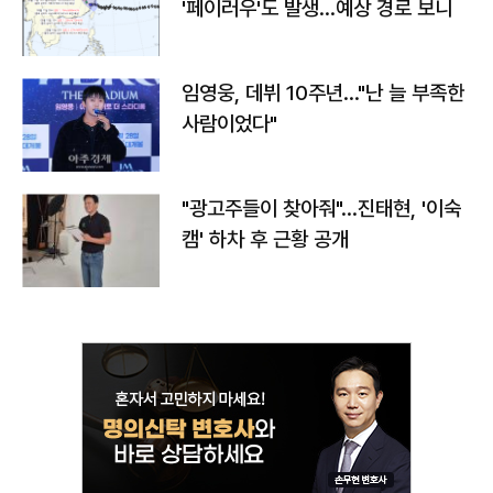
'페이러우'도 발생…예상 경로 보니
임영웅, 데뷔 10주년…"난 늘 부족한
사람이었다"
"광고주들이 찾아줘"…진태현, '이숙
캠' 하차 후 근황 공개