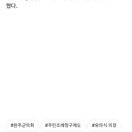
했다.
#완주군의회
#주민조례청구제도
#유의식 의장