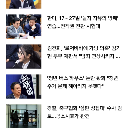
전"
한미, 17∼27일 '을지 자유의 방패'
연습…전작권 전환 시험대
김건희, '로저비비에 가방 의혹' 김기
현 부부 재판서 "범죄 연상시키지 말
라"
'청년 버스 하우스' 논란 황희 "청년
주거 문제 헤아리지 못했다"
경찰, 축구협회 '심판 성접대' 수사 검
토…공소시효가 관건