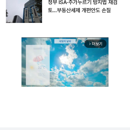
정부 ISA·주가누르기 방지법 재검
토…부동산세제 개편안도 손질
더보기
arrow_forward_ios
Unmute