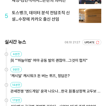
재명·김민석까지…논란의 의미는
토스뱅크, 데이터 분석 전담조직 신
5
설…수장에 카카오 출신 선임
실시간 뉴스
08.10 21:27
UPDATE
4분전
與 "'하늘이법' 여야 공동 발의 괜찮아…그것이 협치"
9분전
'캐시딜' 캐시워크 돈 버는 퀴즈, 정답은?
14분전
관세전쟁 '엔드게임' 윤곽 나오나…한국 新통상정책 교두보 활
용해야
17분전