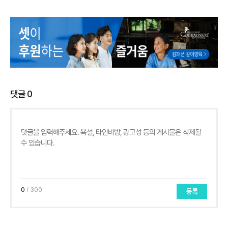
댓글
0
0
/ 300
등록