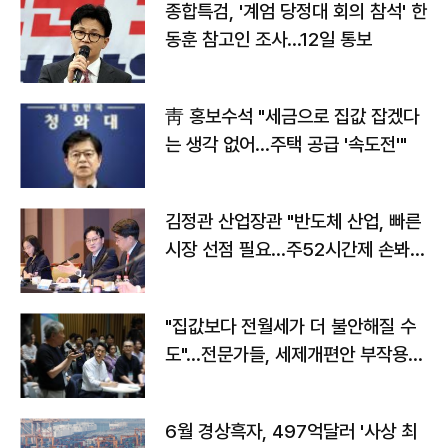
종합특검, '계엄 당정대 회의 참석' 한
동훈 참고인 조사...12일 통보
靑 홍보수석 "세금으로 집값 잡겠다
는 생각 없어…주택 공급 '속도전'"
김정관 산업장관 "반도체 산업, 빠른
시장 선점 필요…주52시간제 손봐
야"
"집값보다 전월세가 더 불안해질 수
도"…전문가들, 세제개편안 부작용
우려
6월 경상흑자, 497억달러 '사상 최