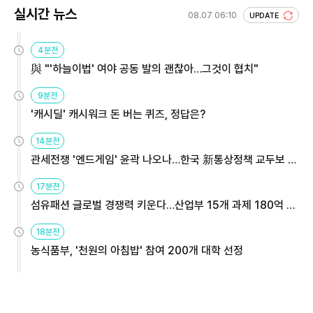
실시간 뉴스
08.07 06:10
UPDATE
4분전
與 "'하늘이법' 여야 공동 발의 괜찮아…그것이 협치"
9분전
'캐시딜' 캐시워크 돈 버는 퀴즈, 정답은?
14분전
관세전쟁 '엔드게임' 윤곽 나오나…한국 新통상정책 교두보 활
용해야
17분전
섬유패션 글로벌 경쟁력 키운다…산업부 15개 과제 180억 지
원
18분전
농식품부, '천원의 아침밥' 참여 200개 대학 선정