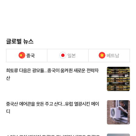
글로벌 뉴스
중국
일본
베트남
희토류 다음은 광모듈…중국이 움켜쥔 새로운 전략자
산
중국산 에어콘을 웃돈 주고 산다...유럽 열광시킨 메이
디