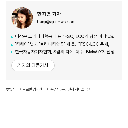
한지연 기자
hanji@ajunews.com
이상윤 트리니티항공 대표 "FSC, LCC가 답은 아냐…SSC로 새 수요 창출"
'티웨이' 벗고 '트리니티항공' 새 옷…"FSC·LCC 틈새, SSC 전략으로 공략"
한국자동차기자협회, 8월의 차에 '더 뉴 BMW iX3' 선정
기자의 다른기사
©'5개국어 글로벌 경제신문' 아주경제. 무단전재·재배포 금지