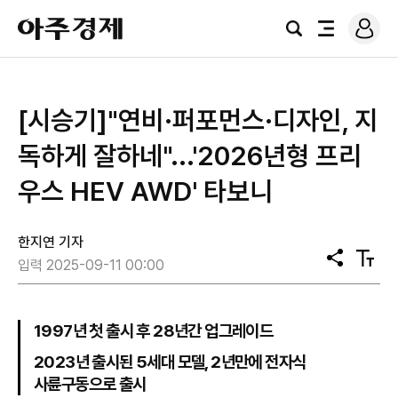
로
아
그
검
전
주
인
색
체
경
메
제
뉴
[시승기]"연비·퍼포먼스·디자인, 지
독하게 잘하네"...'2026년형 프리
우스 HEV AWD' 타보니
한지연 기자
공
텍
입력 2025-09-11 00:00
유
스
트
크
기
1997년 첫 출시 후 28년간 업그레이드
2023년 출시된 5세대 모델, 2년만에 전자식
사륜구동으로 출시