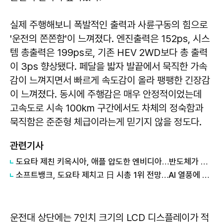
실제 주행해보니 폭발적인 출력과 사륜구동의 힘으로
'운전의 쫀쫀함'이 느껴졌다. 엔진출력은 152ps, 시스
템 총출력은 199ps로, 기존 HEV 2WD보다 총 출력
이 3ps 향상됐다. 페달을 밟자 발끝에서 묵직한 가속
감이 느껴지면서 빠르게 속도감이 올라 팽팽한 긴장감
이 느껴졌다. 동시에 주행감은 매우 안정적이었는데
고속도로 시속 100km 구간에서도 차체의 정숙함과
묵직함은 준준형 체급이라는게 믿기지 않을 정도다.
관련기사
도요타 제친 키옥시아, 애플 압도한 엔비디아…반도체가 재편한 '韓·美·日' 시총지도
소프트뱅크, 도요타 제치고 日 시총 1위 전망…AI 열풍에 주가 급등
운전대 상단에는 7인치 크기의 LCD 디스플레이가 적