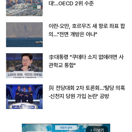
대'…OECD 2위 수준
이란·오만, 호르무즈 새 항로 좌표 합
의…"전면 개방은 아냐"
李대통령 "쿠데타 소지 없애려면 사
관학교 통합"
與 전당대회 2차 토론회…'탈당 의혹
·신천지 당원 가입 논란' 공방
더보기
arrow_forward_ios