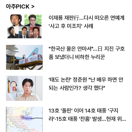
아주PICK >
이재룡 재판行…다시 떠오른 연예계
'사고 후 미조치' 사례
"한국산 물은 안마셔"…日 지진 구호
품 보냈더니 비하한 누리꾼
'태도 논란' 정준원 "난 배우 하면 안
되는 사람인가? 생각 했다"
13호 '돌핀' 이어 14호 태풍 '구지
라'·15호 태풍 '찬홈' 발생…현재 위
치와 이동경로는?