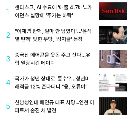
샌디스크, AI 수요에 '매출 4.7배'…가
1
이던스 실망에 '주가는 하락'
"이재명 탄핵, 얼마 안 남았다"...'윤석
2
열 탄핵' 맞힌 무당, '성지글' 등장
중국산 에어콘을 웃돈 주고 산다...유
3
럽 열광시킨 메이디
국가가 청년 상대로 '통수'?...청년미
4
래적금 12% 준다더니 "응, 오류야"
신남성연대 배인규 대표 사망…인천 아
5
파트서 숨진 채 발견