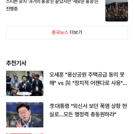
스티븐 로치 '과거의 홍콩'은 끝났지만 '새로운 홍콩'은
진행중
중국뉴스
더보기
추천기사
오세훈 "용산공원 주택공급 동의 못
해" vs 與 "정치적 어젠다로 사용"
맞불
李대통령 "외신서 보던 폭염 상황 현
실로…모든 행정력 총동원하라"