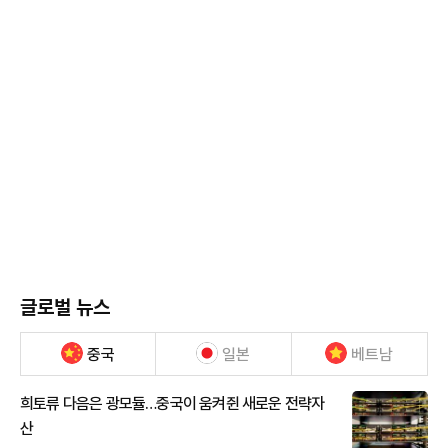
글로벌 뉴스
중국
일본
베트남
희토류 다음은 광모듈…중국이 움켜쥔 새로운 전략자
산