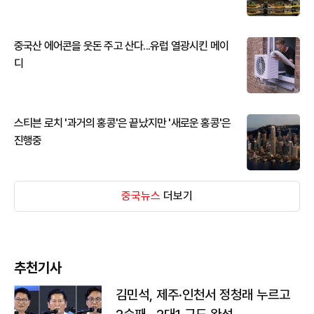
중국산 에어콘을 웃돈 주고 산다...유럽 열광시킨 메이
디
스티븐 로치 '과거의 홍콩'은 끝났지만 '새로운 홍콩'은
진행중
중국뉴스
더보기
추천기사
김민석, 제주·인천서 정청래 누르고