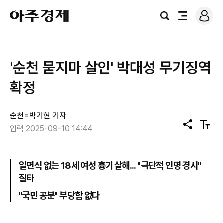
로
아
그
검
전
주
인
색
체
경
메
제
뉴
'순천 묻지마 살인' 박대성 무기징역
확정
순천=박기현 기자
공
텍
입력 2025-09-10 14:44
유
스
트
크
기
일면식 없는 18세 여성 흉기 살해... "극단적 인명 경시"
질타
"국민 공분" 부당함 없다