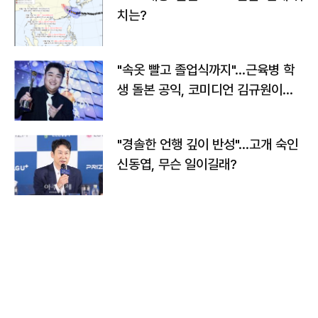
치는?
"속옷 빨고 졸업식까지"…근육병 학
생 돌본 공익, 코미디언 김규원이었
다
"경솔한 언행 깊이 반성"…고개 숙인
신동엽, 무슨 일이길래?