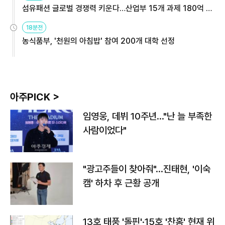
섬유패션 글로벌 경쟁력 키운다…산업부 15개 과제 180억 지
원
18분전
농식품부, '천원의 아침밥' 참여 200개 대학 선정
아주PICK >
임영웅, 데뷔 10주년…"난 늘 부족한
사람이었다"
"광고주들이 찾아줘"…진태현, '이숙
캠' 하차 후 근황 공개
13호 태풍 '돌핀'·15호 '찬홈' 현재 위