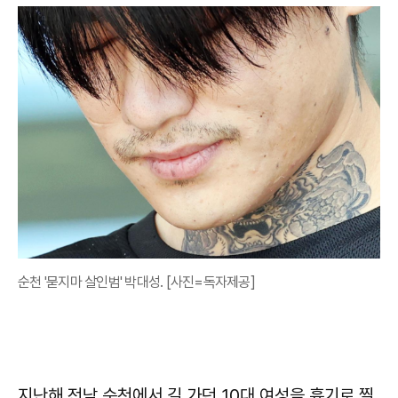
순천 '묻지마 살인범' 박대성. [사진=독자제공]
지난해 전남 순천에서 길 가던 10대 여성을 흉기로 찔