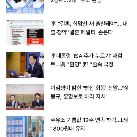
2승째…2대1 구도 완성
李 "결혼, 희망찬 새 출발돼야"… 대
출·청약 '결혼 페널티' 손본다
李대통령 'ISA·주가 누르기' 재검
토…與 "환영" 野 "졸속 국정"
이임생이 밝힌 '빵집 회동' 전말…"정
몽규, 홍명보로 하라 지시"
주유소 기름값 12주 연속 하락…L당
1800원대 유지