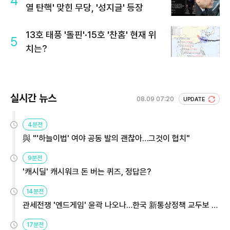
4
열 탄핵' 맞힌 무당, '성지글' 등장
13호 태풍 '돌핀'·15호 '찬홈' 현재 위
5
치는?
실시간 뉴스
08.09 07:20
UPDATE
4분전
與 "'하늘이법' 여야 공동 발의 괜찮아…그것이 협치"
9분전
'캐시딜' 캐시워크 돈 버는 퀴즈, 정답은?
14분전
관세전쟁 '엔드게임' 윤곽 나오나…한국 新통상정책 교두보 활
용해야
17분전