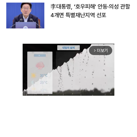
李대통령, '호우피해' 안동·의성 관할
4개면 특별재난지역 선포
더보기
arrow_forward_ios
Unmute