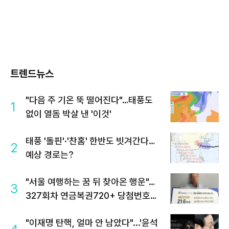
트렌드뉴스
"다음 주 기온 뚝 떨어진다"…태풍도
1
없이 열돔 박살 낸 '이것'
태풍 '돌핀'·'찬홈' 한반도 빗겨간다…
2
예상 경로는?
"서울 여행하는 꿈 뒤 찾아온 행운"…
3
327회차 연금복권720+ 당첨번호조
회 주목
"이재명 탄핵, 얼마 안 남았다"...'윤석