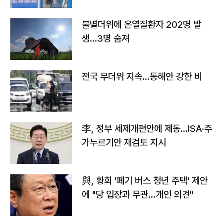
불볕더위에 온열질환자 202명 발
생…3명 숨져
전국 무더위 지속…동해안 강한 비
李, 정부 세제개편안에 제동…ISA·주
가누르기안 재검토 지시
與, 황희 '폐기 버스 청년 주택' 제안
에 "당 입장과 무관…개인 의견"