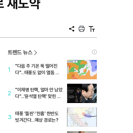
로 재도약
공
프
텍
유
린
스
트
트
크
기
트렌드 뉴스
"다음 주 기온 뚝 떨어진
1
다"…태풍도 없이 열돔 박
살 낸 '이것'
"이재명 탄핵, 얼마 안 남았
2
다"...'윤석열 탄핵' 맞힌 무
당, '성지글' 등장
태풍 '돌핀'·'찬홈' 한반도
3
빗겨간다…예상 경로는?