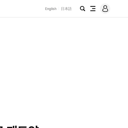
로
English
日本語
그
검
전
인
색
체
메
뉴