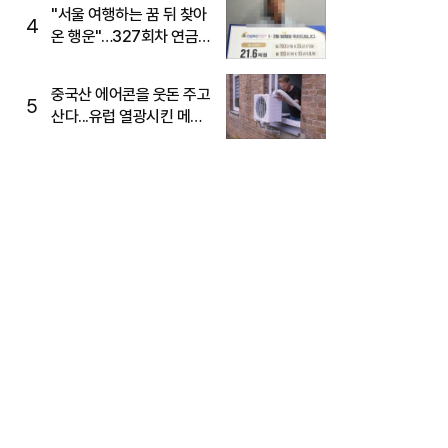
"서울 여행하는 꿈 뒤 찾아
4
온 행운"…327회차 연금
복권720+ 당첨번호조회
주목
중국산 에어콘을 웃돈 주고
5
산다...유럽 열광시킨 메이
디