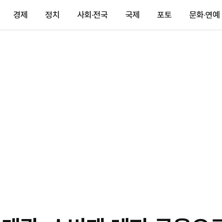
경제
정치
사회·전국
국제
포토
문화·연예