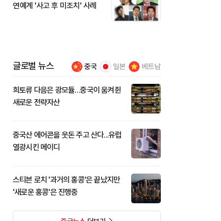
연예계 '사고 후 미조치' 사례
글로벌 뉴스
중국
일본
베트남
희토류 다음은 광모듈…중국이 움켜쥔
새로운 전략자산
중국산 에어콘을 웃돈 주고 산다...유럽
열광시킨 메이디
스티븐 로치 '과거의 홍콩'은 끝났지만
'새로운 홍콩'은 진행중