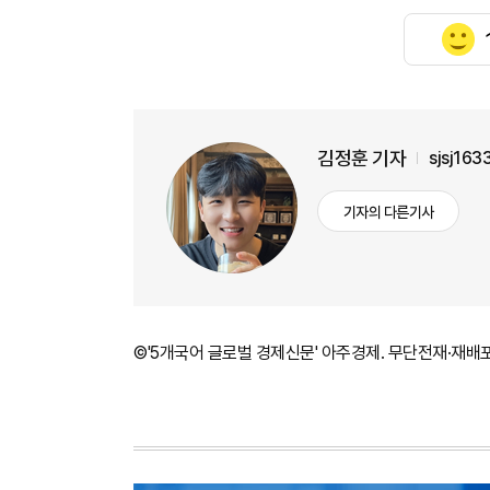
김정훈 기자
sjsj16
기자의 다른기사
©'5개국어 글로벌 경제신문' 아주경제. 무단전재·재배