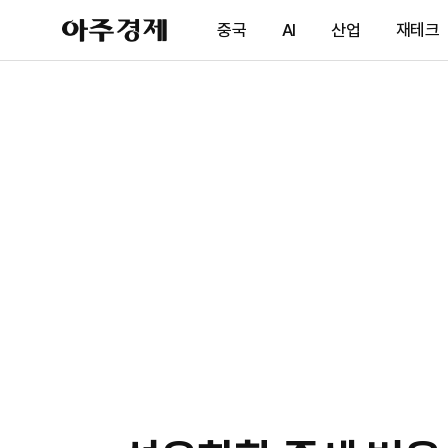
아
중국
AI
산업
재테크
주
경
제