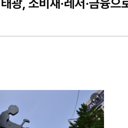
 태광, 소비재·레저·금융으
이
미
지
확