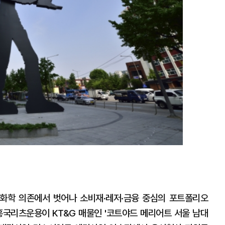
대
유화학 의존에서 벗어나 소비재·레저·금융 중심의 포트폴리오
흥국리츠운용이 KT&G 매물인 '코트야드 메리어트 서울 남대