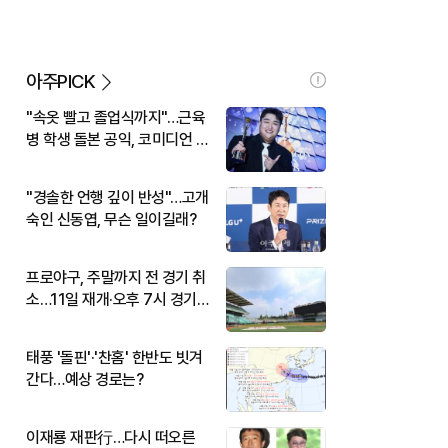
아주PICK
"속옷 빨고 졸업식까지"…근육
병 학생 돌본 공익, 코미디언 김
규원이었다
"경솔한 언행 깊이 반성"…고개
숙인 신동엽, 무슨 일이길래?
프로야구, 주말까지 전 경기 취
소…11일 재개·오후 7시 경기
시작
태풍 '돌핀'·'찬홈' 한반도 빗겨
간다…예상 경로는?
이재룡 재판行…다시 떠오른