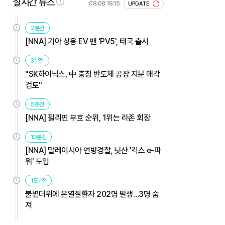
실시간 뉴스
08.08 18:15
UPDATE
2분전
[NNA] 기아 상용 EV 밴 'PV5', 태국 출시
3분전
"SK하이닉스, 中 충칭 반도체 공장 지분 매각
검토"
5분전
[NNA] 필리핀 부호 순위, 1위는 라존 회장
10분전
[NNA] 말레이시아 연방경찰, 닛산 '킥스 e-파
워' 도입
15분전
불볕더위에 온열질환자 202명 발생…3명 숨
져