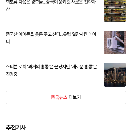
희토류 다음은 광모듈…중국이 움켜쥔 새로운 전략자
산
중국산 에어콘을 웃돈 주고 산다...유럽 열광시킨 메이
디
스티븐 로치 '과거의 홍콩'은 끝났지만 '새로운 홍콩'은
진행중
중국뉴스
더보기
추천기사