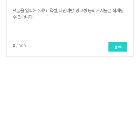
0
/ 300
등록