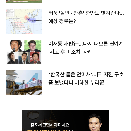
태풍 '돌핀'·'찬홈' 한반도 빗겨간다…
예상 경로는?
이재룡 재판行…다시 떠오른 연예계
'사고 후 미조치' 사례
"한국산 물은 안마셔"…日 지진 구호
품 보냈더니 비하한 누리꾼