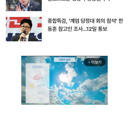
종합특검, '계엄 당정대 회의 참석' 한
동훈 참고인 조사...12일 통보
더보기
arrow_forward_ios
Unmute