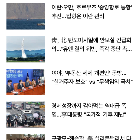
이란·오만, 호르무즈 '중앙항로 통항'
추진…입항은 이란 관리
靑, 北 탄도미사일에 안보실 긴급회
의…"유엔 결의 위반, 즉각 중단 촉
구"
여야, '부동산 세제 개편안' 공방…
"실거주자 보호" vs "무책임의 극치"
경제성장까지 갉아먹는 역대급 폭
염…李대통령 "국가적 기후 재난"
구광모-젠슨황, 美 실리콘밸리서 다