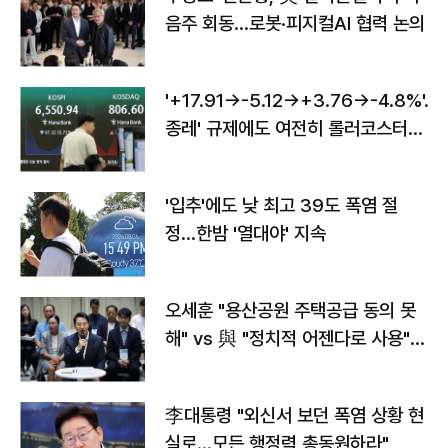
음주 회동…로봇·피지컬AI 협력 논의
'+17.91→-5.12→+3.76→-4.8%'…'
종레' 규제에도 여전히 롤러코스터
타는 코스피
'입추'에도 낮 최고 39도 폭염 절
정…한밤 '열대야' 지속
오세훈 "용산공원 주택공급 동의 못
해" vs 與 "정치적 어젠다로 사용"
맞불
李대통령 "외신서 보던 폭염 상황 현
실로…모든 행정력 총동원하라"