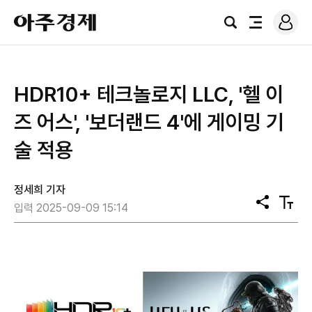
로
아
그
검
전
주
인
색
체
경
메
제
뉴
HDR10+ 테크놀로지 LLC, '헬 이
즈 어스', '보더랜드 4'에 게이밍 기
술 적용
정세희 기자
공
텍
입력 2025-09-09 15:14
유
스
트
크
기