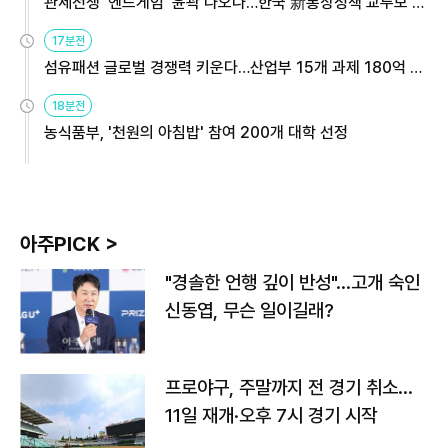
관세전쟁 '엔드게임' 윤곽 나오나…한국 新통상정책 교두보 활
용해야
17분전
섬유패션 글로벌 경쟁력 키운다…산업부 15개 과제 180억 지
원
18분전
농식품부, '천원의 아침밥' 참여 200개 대학 선정
아주PICK >
"경솔한 언행 깊이 반성"…고개 숙인
신동엽, 무슨 일이길래?
프로야구, 주말까지 전 경기 취소…
11일 재개·오후 7시 경기 시작