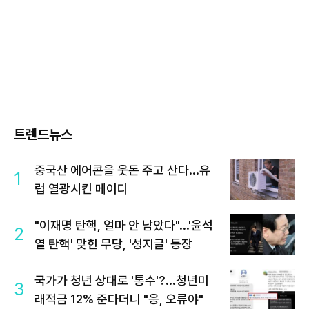
트렌드뉴스
중국산 에어콘을 웃돈 주고 산다...유
1
럽 열광시킨 메이디
"이재명 탄핵, 얼마 안 남았다"...'윤석
2
열 탄핵' 맞힌 무당, '성지글' 등장
국가가 청년 상대로 '통수'?...청년미
3
래적금 12% 준다더니 "응, 오류야"