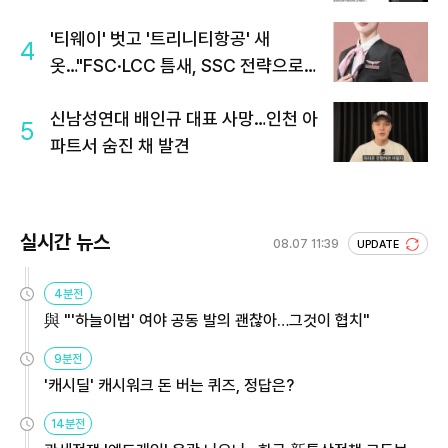
'티웨이' 벗고 '트리니티항공' 새
4
옷…"FSC·LCC 틈새, SSC 전략으로
공략"
신남성연대 배인규 대표 사망…인천 아
5
파트서 숨진 채 발견
실시간 뉴스
08.07 11:39
UPDATE
4분전
與 "'하늘이법' 여야 공동 발의 괜찮아…그것이 협치"
9분전
'캐시딜' 캐시워크 돈 버는 퀴즈, 정답은?
14분전