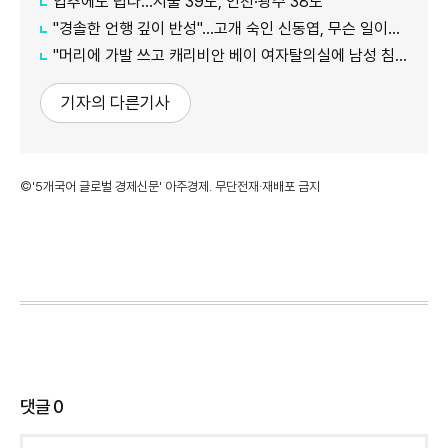
입추에도 덥다…서울 39도, 인천·광주 38도
"경솔한 언행 깊이 반성"…고개 숙인 신동엽, 무슨 일이길래?
"머리에 가발 쓰고 캐리비안 베이 여자탈의실에 남성 침입"…경찰 추적 중
기자의 다른기사
©'5개국어 글로벌 경제신문' 아주경제. 무단전재·재배포 금지
댓글
0