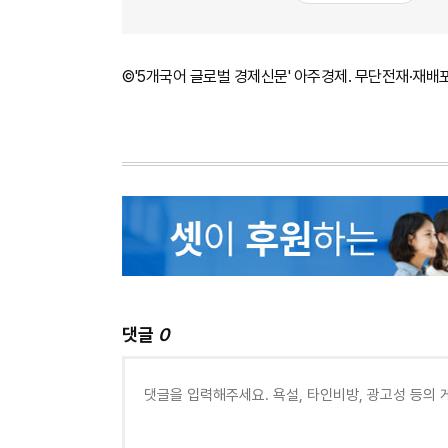
©'5개국어 글로벌 경제신문' 아주경제. 무단전재·재배
댓글
0