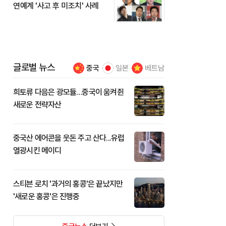
연예계 '사고 후 미조치' 사례
글로벌 뉴스
중국
일본
베트남
희토류 다음은 광모듈…중국이 움켜쥔
새로운 전략자산
중국산 에어콘을 웃돈 주고 산다...유럽
열광시킨 메이디
스티븐 로치 '과거의 홍콩'은 끝났지만
'새로운 홍콩'은 진행중