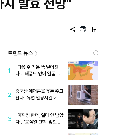
까지 발효 전망"
공
프
텍
유
린
스
트
트
크
기
트렌드 뉴스
"다음 주 기온 뚝 떨어진
1
다"…태풍도 없이 열돔 박
살 낸 '이것'
중국산 에어콘을 웃돈 주고
2
산다...유럽 열광시킨 메이
디
"이재명 탄핵, 얼마 안 남았
3
다"...'윤석열 탄핵' 맞힌 무
당, '성지글' 등장