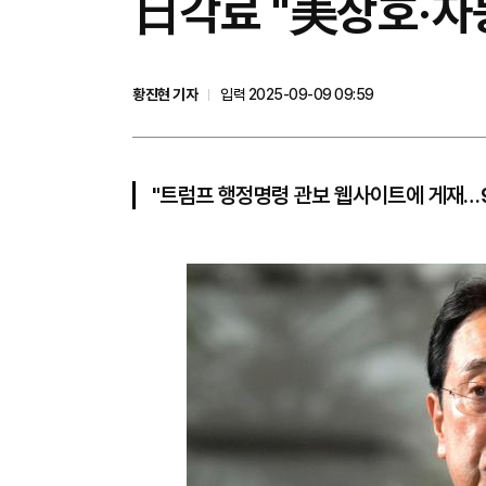
日각료 "美상호·자동
황진현 기자
입력 2025-09-09 09:59
"트럼프 행정명령 관보 웹사이트에 게재…9