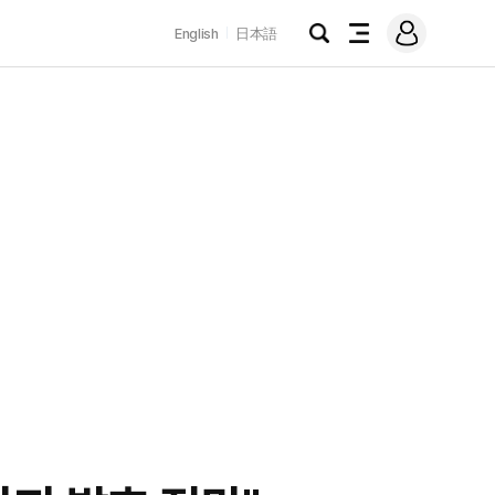
로
English
日本語
그
검
전
인
색
체
메
뉴