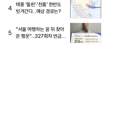
태풍 '돌핀'·'찬홈' 한반도
4
빗겨간다…예상 경로는?
"서울 여행하는 꿈 뒤 찾아
5
온 행운"…327회차 연금
복권720+ 당첨번호조회
주목