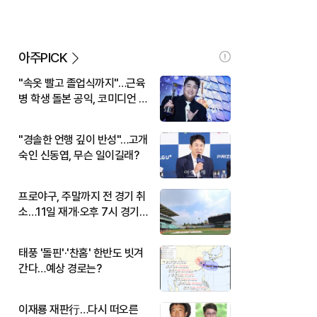
아주PICK
"속옷 빨고 졸업식까지"…근육
병 학생 돌본 공익, 코미디언 김
규원이었다
"경솔한 언행 깊이 반성"…고개
숙인 신동엽, 무슨 일이길래?
프로야구, 주말까지 전 경기 취
소…11일 재개·오후 7시 경기
시작
태풍 '돌핀'·'찬홈' 한반도 빗겨
간다…예상 경로는?
이재룡 재판行…다시 떠오른