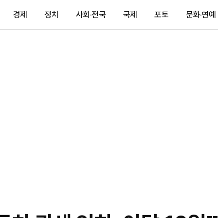
경제
정치
사회·전국
국제
포토
문화·연예