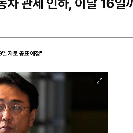
차 관세 인하, 이달 16일
일 자로 공표 예정"
이
미
지
확
대