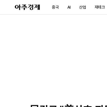
아
중국
AI
산업
재테크
주
경
제