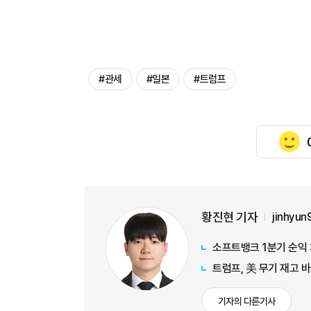
#관세
#일본
#트럼프
황진현 기자
jinhyu
소프트뱅크 1분기 순익 
트럼프, 美 무기 재고 
기자의 다른기사