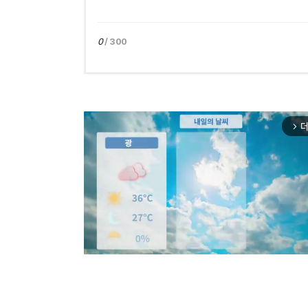
0
/ 300
더
arrow_forward_ios
Mut