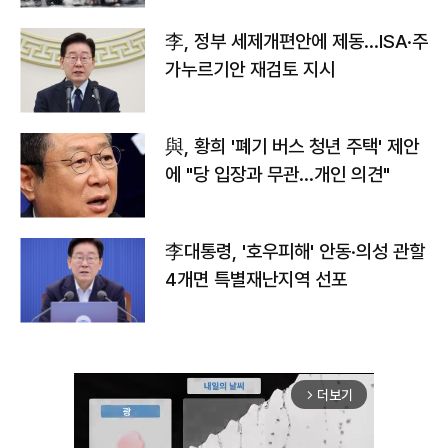
李, 정부 세제개편안에 제동…ISA·주
가누르기안 재검토 지시
與, 황희 '폐기 버스 청년 주택' 제안
에 "당 입장과 무관…개인 의견"
李대통령, '호우피해' 안동·의성 관할
4개면 특별재난지역 선포
더보기
arrow_forward_ios