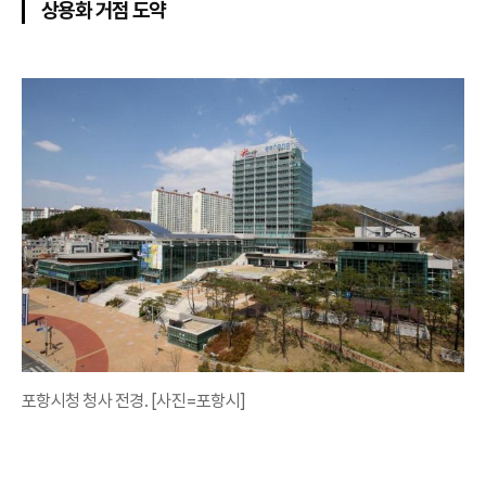
상용화 거점 도약
포항시청 청사 전경. [사진=포항시]