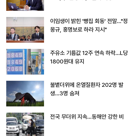
이임생이 밝힌 '빵집 회동' 전말…"정
몽규, 홍명보로 하라 지시"
주유소 기름값 12주 연속 하락…L당
1800원대 유지
불볕더위에 온열질환자 202명 발
생…3명 숨져
전국 무더위 지속…동해안 강한 비