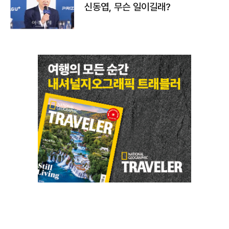
신동엽, 무슨 일이길래?