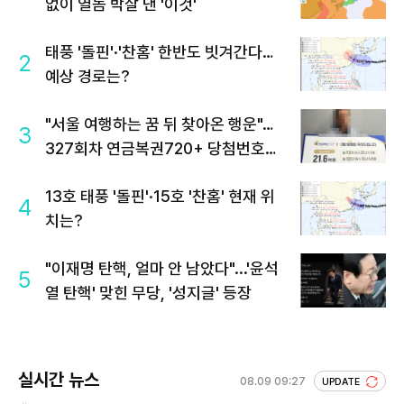
없이 열돔 박살 낸 '이것'
태풍 '돌핀'·'찬홈' 한반도 빗겨간다…
2
예상 경로는?
"서울 여행하는 꿈 뒤 찾아온 행운"…
3
327회차 연금복권720+ 당첨번호조
회 주목
13호 태풍 '돌핀'·15호 '찬홈' 현재 위
4
치는?
"이재명 탄핵, 얼마 안 남았다"...'윤석
5
열 탄핵' 맞힌 무당, '성지글' 등장
실시간 뉴스
08.09 09:27
UPDATE