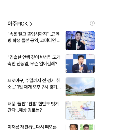
아주PICK
"속옷 빨고 졸업식까지"…근육
병 학생 돌본 공익, 코미디언 김
규원이었다
"경솔한 언행 깊이 반성"…고개
숙인 신동엽, 무슨 일이길래?
프로야구, 주말까지 전 경기 취
소…11일 재개·오후 7시 경기
시작
태풍 '돌핀'·'찬홈' 한반도 빗겨
간다…예상 경로는?
이재룡 재판行…다시 떠오른