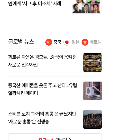
연예계 '사고 후 미조치' 사례
글로벌 뉴스
중국
일본
베트남
희토류 다음은 광모듈…중국이 움켜쥔
새로운 전략자산
중국산 에어콘을 웃돈 주고 산다...유럽
열광시킨 메이디
스티븐 로치 '과거의 홍콩'은 끝났지만
'새로운 홍콩'은 진행중