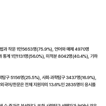
 작문 1만5653명(75.9%), 언어와 매체 4970명
계 1만1131명(56.0%), 미적분 8042명(40.4%), 기하
탐구 5156명(25.5%), 사회·과학탐구 3437명(16.9%),
2외국어/한문은 전체 지원자의 13.6%인 2835명이 응시를
생 수 증가로 분석된다. 또한 사회탐구 선택자가 늘어난 것은