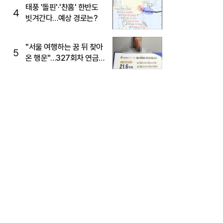
태풍 '돌핀'·'찬홈' 한반도
4
빗겨간다…예상 경로는?
"서울 여행하는 꿈 뒤 찾아
5
온 행운"…327회차 연금
복권720+ 당첨번호조회
주목