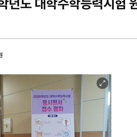
6학년도 대학수학능력시험 
원
이
미
지
확
대