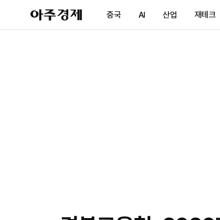
아
중국
AI
산업
재테크
주
경
제