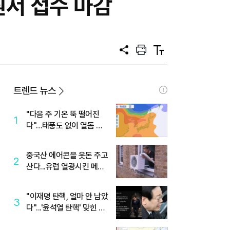
원서 접수 마감
공
프
텍
유
린
스
트
트
크
기
트렌드 뉴스
"다음 주 기온 뚝 떨어진
1
다"…태풍도 없이 열돔 박
살 낸 '이것'
중국산 에어콘을 웃돈 주고
2
산다...유럽 열광시킨 메이
디
"이재명 탄핵, 얼마 안 남았
3
다"...'윤석열 탄핵' 맞힌 무
당, '성지글' 등장