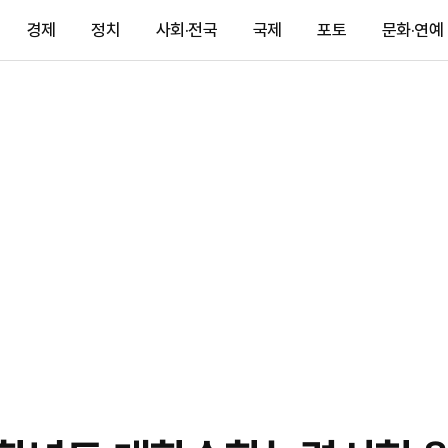
경제
정치
사회·전국
국제
포토
문화·연예