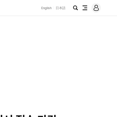
로
English
日本語
그
검
전
인
색
체
메
뉴