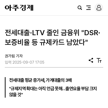
로
아
그
검
전
주
인
색
체
경
메
제
뉴
전세대출·LTV 줄인 금융위 "DSR·
보증비율 등 규제카드 남았다"
권가림 기자
공
텍
입력 2025-09-07 17:05
유
스
트
크
기
전세대출 평균 증가세, 가계대출의 3배
"규제지역 확대는 아직 언급 못해...출연요율 부담 크지
않을 것"