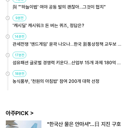
與 "'하늘이법' 여야 공동 발의 괜찮아…그것이 협치"
9분전
'캐시딜' 캐시워크 돈 버는 퀴즈, 정답은?
14분전
관세전쟁 '엔드게임' 윤곽 나오나…한국 新통상정책 교두보 활
용해야
17분전
섬유패션 글로벌 경쟁력 키운다…산업부 15개 과제 180억 지
원
18분전
농식품부, '천원의 아침밥' 참여 200개 대학 선정
아주PICK >
"한국산 물은 안마셔"…日 지진 구호