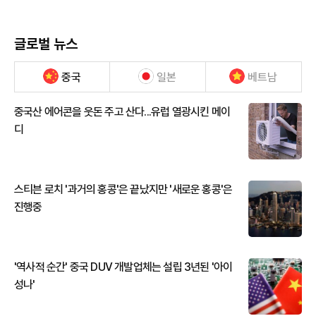
글로벌 뉴스
중국
일본
베트남
중국산 에어콘을 웃돈 주고 산다...유럽 열광시킨 메이
디
스티븐 로치 '과거의 홍콩'은 끝났지만 '새로운 홍콩'은
진행중
'역사적 순간' 중국 DUV 개발업체는 설립 3년된 '아이
성나'