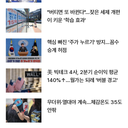
"버티면 또 바뀐다"…잦은 세제 개편
이 키운 '학습 효과'
핵심 빠진 '주가 누르기' 방지…꼼수
승계 허점
美 빅테크 4사, 2분기 순이익 평균
140%↑…월가는 되레 '버블 경고'
무더위·열대야 계속…체감온도 35도
안팎