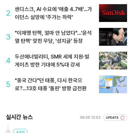
샌디스크, AI 수요에 '매출 4.7배'…가
2
이던스 실망에 '주가는 하락'
"이재명 탄핵, 얼마 안 남았다"...'윤석
3
열 탄핵' 맞힌 무당, '성지글' 등장
두산에너빌리티, SMR 세제 지원·빌
4
게이츠 방한 기대에 5%대 강세
"중국 간다"던 태풍, 다시 한국으
5
로?...13호 태풍 '돌핀' 방향 급전환
실시간 뉴스
08.06 12:52
UPDATE
4분전