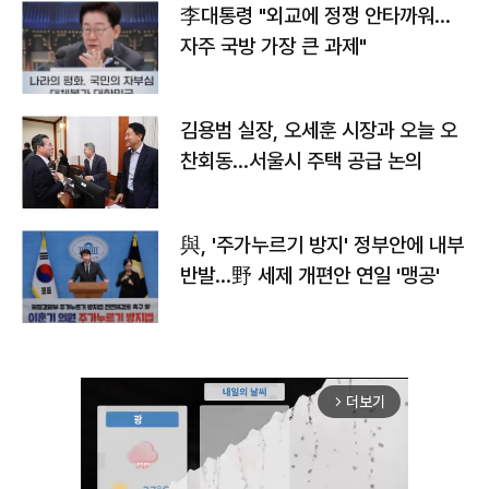
李대통령 "외교에 정쟁 안타까워…
자주 국방 가장 큰 과제"
김용범 실장, 오세훈 시장과 오늘 오
찬회동...서울시 주택 공급 논의
與, '주가누르기 방지' 정부안에 내부
반발…野 세제 개편안 연일 '맹공'
더보기
arrow_forward_ios