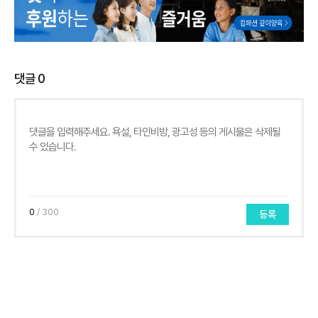
댓글
0
0
/ 300
등록