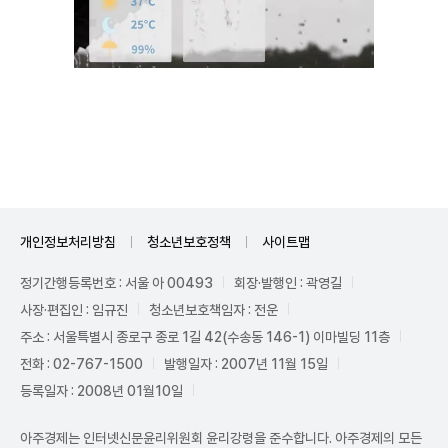
Unmute
개인정보처리방침
청소년보호정책
사이트맵
정기간행등록번호 : 서울 아 00493
회장·발행인 : 곽영길
사장·편집인 : 임규진
청소년보호책임자 : 전운
주소 : 서울특별시 종로구 종로 1길 42(수송동 146-1) 이마빌딩 11층
전화 : 02-767-1500
발행일자 : 2007년 11월 15일
등록일자 : 2008년 01월10일
아주경제는 인터넷신문윤리위원회 윤리강령을 준수합니다. 아주경제의 모든