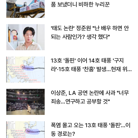
품 보냈더니 비하한 누리꾼
'태도 논란' 정준원 "난 배우 하면 안
되는 사람인가? 생각 했다"
13호 '돌핀' 이어 14호 태풍 '구지
라'·15호 태풍 '찬홈' 발생…현재 위
치와 이동경로는?
이상준, LA 공연 논란에 사과 "너무
죄송…연구하고 공부할 것"
폭염 몰고 오는 13호 태풍 '돌핀'…이
동 경로는?