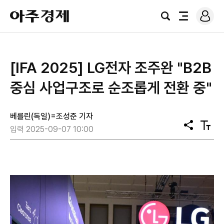
로
아
그
검
전
주
인
색
체
경
메
제
뉴
[IFA 2025] LG전자 조주완 "B2B
중심 사업구조로 순조롭게 전환 중"
베를린(독일)=조성준 기자
공
텍
입력 2025-09-07 10:00
유
스
트
크
기