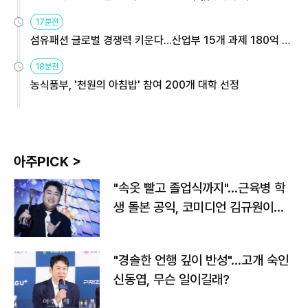
용해야
17분전
섬유패션 글로벌 경쟁력 키운다…산업부 15개 과제 180억 지
원
18분전
농식품부, '천원의 아침밥' 참여 200개 대학 선정
아주PICK >
"속옷 빨고 졸업식까지"…근육병 학
생 돌본 공익, 코미디언 김규원이었
다
"경솔한 언행 깊이 반성"…고개 숙인
신동엽, 무슨 일이길래?