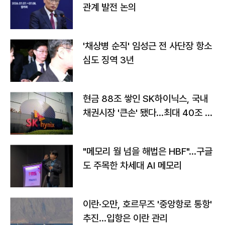
관계 발전 논의
'채상병 순직' 임성근 전 사단장 항소
심도 징역 3년
현금 88조 쌓인 SK하이닉스, 국내
채권시장 '큰손' 됐다…최대 40조 투
자
"메모리 월 넘을 해법은 HBF"…구글
도 주목한 차세대 AI 메모리
이란·오만, 호르무즈 '중앙항로 통항'
추진…입항은 이란 관리