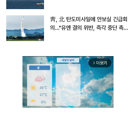
靑, 北 탄도미사일에 안보실 긴급회
의…"유엔 결의 위반, 즉각 중단 촉
구"
더보기
arrow_forward_ios
Mute