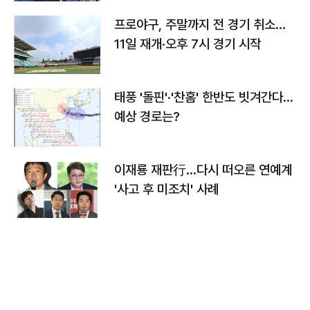
프로야구, 주말까지 전 경기 취소…
11일 재개·오후 7시 경기 시작
태풍 '돌핀'·'찬홈' 한반도 빗겨간다…
예상 경로는?
이재룡 재판行…다시 떠오른 연예계
'사고 후 미조치' 사례