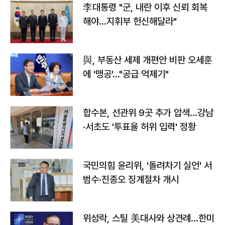
李대통령 "군, 내란 이후 신뢰 회복
해야…지휘부 헌신해달라"
與, 부동산 세제 개편안 비판 오세훈
에 '맹공'…"공급 억제기"
합수본, 선관위 9곳 추가 압색…강남
·서초도 '투표율 허위 입력' 정황
국민의힘 윤리위, '돌려차기 실언' 서
범수·진종오 징계절차 개시
위성락, 스틸 美대사와 상견례…한미