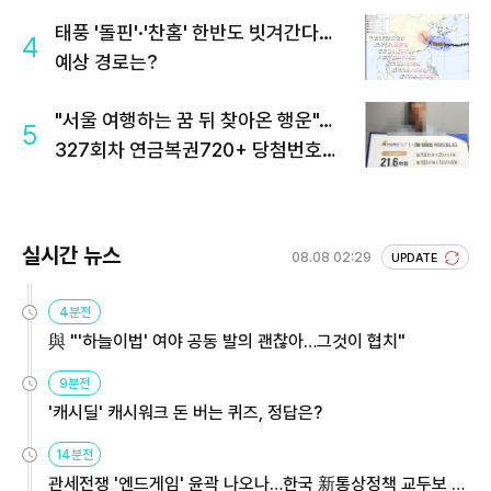
태풍 '돌핀'·'찬홈' 한반도 빗겨간다…
4
예상 경로는?
"서울 여행하는 꿈 뒤 찾아온 행운"…
5
327회차 연금복권720+ 당첨번호조
회 주목
실시간 뉴스
08.08 02:29
UPDATE
4분전
與 "'하늘이법' 여야 공동 발의 괜찮아…그것이 협치"
9분전
'캐시딜' 캐시워크 돈 버는 퀴즈, 정답은?
14분전
관세전쟁 '엔드게임' 윤곽 나오나…한국 新통상정책 교두보 활