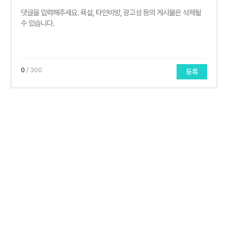
0
/ 300
등록