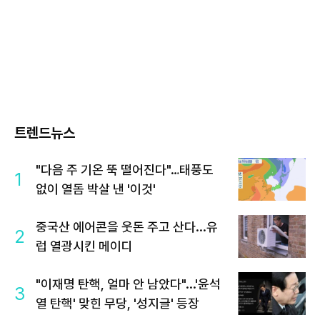
트렌드뉴스
"다음 주 기온 뚝 떨어진다"…태풍도
1
없이 열돔 박살 낸 '이것'
중국산 에어콘을 웃돈 주고 산다...유
2
럽 열광시킨 메이디
"이재명 탄핵, 얼마 안 남았다"...'윤석
3
열 탄핵' 맞힌 무당, '성지글' 등장