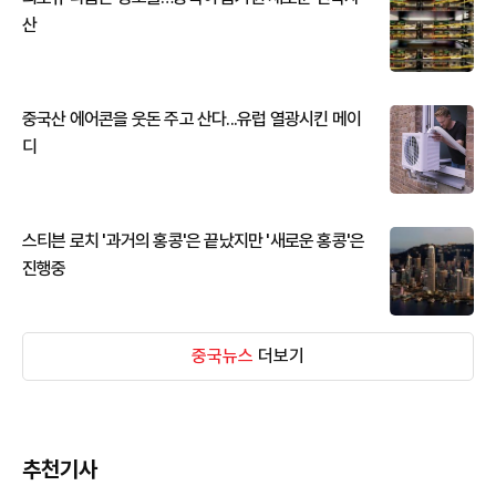
산
중국산 에어콘을 웃돈 주고 산다...유럽 열광시킨 메이
디
스티븐 로치 '과거의 홍콩'은 끝났지만 '새로운 홍콩'은
진행중
중국뉴스
더보기
추천기사