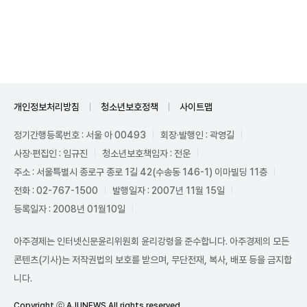
Unmute
개인정보처리방침
청소년보호정책
사이트맵
정기간행등록번호 : 서울 아 00493
회장·발행인 : 곽영길
사장·편집인 : 임규진
청소년보호책임자 : 전운
주소 : 서울특별시 종로구 종로 1길 42(수송동 146-1) 이마빌딩 11층
전화 : 02-767-1500
발행일자 : 2007년 11월 15일
등록일자 : 2008년 01월10일
아주경제는 인터넷신문윤리위원회 윤리강령을 준수합니다. 아주경제의 모든
콘텐츠(기사)는 저작권법의 보호를 받으며, 무단전재, 복사, 배포 등을 금지합
니다.
Copyright ⓒ AJUNEWS All rights reserved.