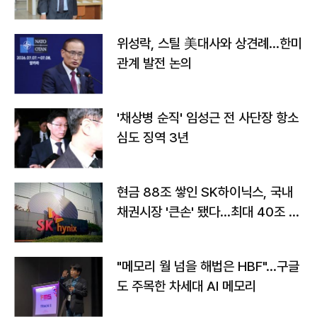
위성락, 스틸 美대사와 상견례…한미
관계 발전 논의
'채상병 순직' 임성근 전 사단장 항소
심도 징역 3년
현금 88조 쌓인 SK하이닉스, 국내
채권시장 '큰손' 됐다…최대 40조 투
자
"메모리 월 넘을 해법은 HBF"…구글
도 주목한 차세대 AI 메모리