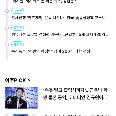
'캐시딜' 캐시워크 돈 버는 퀴즈, 정답은?
14분전
관세전쟁 '엔드게임' 윤곽 나오나…한국 新통상정책 교두보 활
용해야
17분전
섬유패션 글로벌 경쟁력 키운다…산업부 15개 과제 180억 지
원
18분전
농식품부, '천원의 아침밥' 참여 200개 대학 선정
아주PICK >
"속옷 빨고 졸업식까지"…근육병 학
생 돌본 공익, 코미디언 김규원이었
다