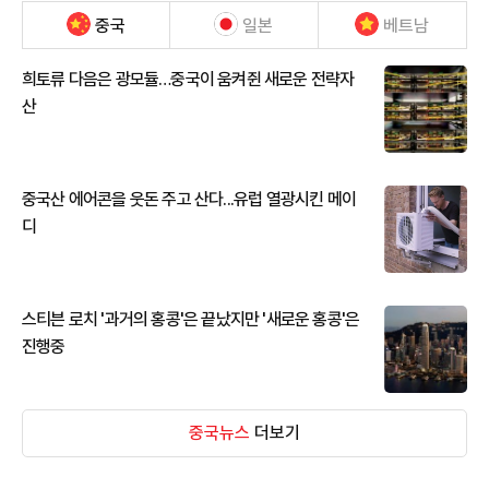
중국
일본
베트남
희토류 다음은 광모듈…중국이 움켜쥔 새로운 전략자
산
중국산 에어콘을 웃돈 주고 산다...유럽 열광시킨 메이
디
스티븐 로치 '과거의 홍콩'은 끝났지만 '새로운 홍콩'은
진행중
중국뉴스
더보기