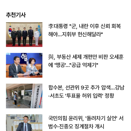
추천기사
李대통령 "군, 내란 이후 신뢰 회복
해야…지휘부 헌신해달라"
與, 부동산 세제 개편안 비판 오세훈
에 '맹공'…"공급 억제기"
합수본, 선관위 9곳 추가 압색…강남
·서초도 '투표율 허위 입력' 정황
국민의힘 윤리위, '돌려차기 실언' 서
범수·진종오 징계절차 개시