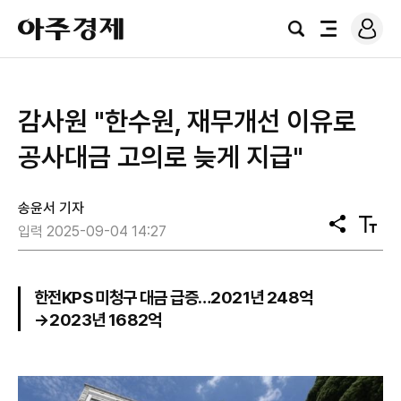
로
아
그
검
전
주
인
색
체
경
메
제
뉴
감사원 "한수원, 재무개선 이유로
공사대금 고의로 늦게 지급"
송윤서 기자
공
텍
입력 2025-09-04 14:27
유
스
트
크
기
한전KPS 미청구 대금 급증…2021년 248억
→2023년 1682억