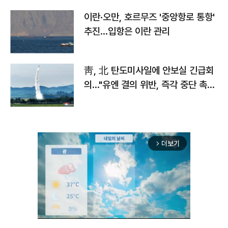
이란·오만, 호르무즈 '중앙항로 통항'
추진…입항은 이란 관리
靑, 北 탄도미사일에 안보실 긴급회
의…"유엔 결의 위반, 즉각 중단 촉
구"
더보기
arrow_forward_ios