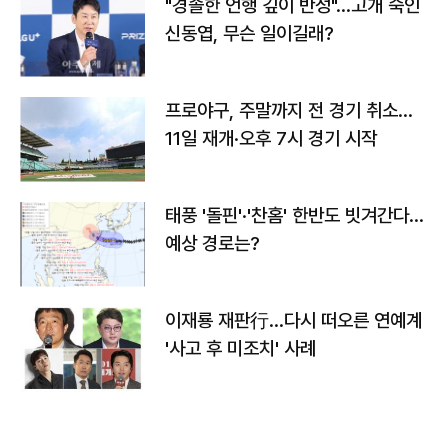
"경솔한 언행 깊이 반성"…고개 숙인
신동엽, 무슨 일이길래?
프로야구, 주말까지 전 경기 취소…
11일 재개·오후 7시 경기 시작
태풍 '돌핀'·'찬홈' 한반도 빗겨간다…
예상 경로는?
이재룡 재판行…다시 떠오른 연예계
'사고 후 미조치' 사례