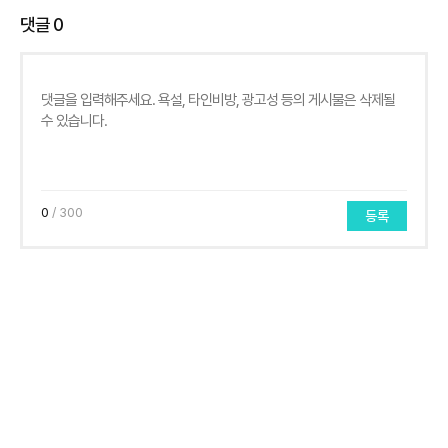
댓글
0
0
/ 300
등록