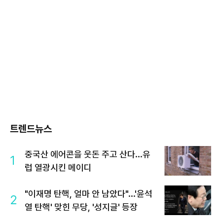
트렌드뉴스
중국산 에어콘을 웃돈 주고 산다...유
1
럽 열광시킨 메이디
"이재명 탄핵, 얼마 안 남았다"...'윤석
2
열 탄핵' 맞힌 무당, '성지글' 등장