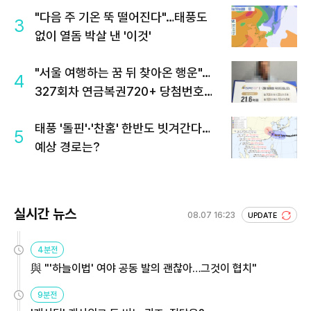
"다음 주 기온 뚝 떨어진다"…태풍도
3
없이 열돔 박살 낸 '이것'
"서울 여행하는 꿈 뒤 찾아온 행운"…
4
327회차 연금복권720+ 당첨번호조
회 주목
태풍 '돌핀'·'찬홈' 한반도 빗겨간다…
5
예상 경로는?
실시간 뉴스
08.07 16:23
UPDATE
4분전
與 "'하늘이법' 여야 공동 발의 괜찮아…그것이 협치"
9분전