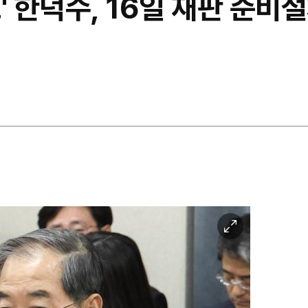
 한덕수, 16일 재판 준비절
이
미
지
확
대