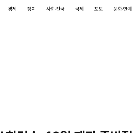
경제
정치
사회·전국
국제
포토
문화·연예