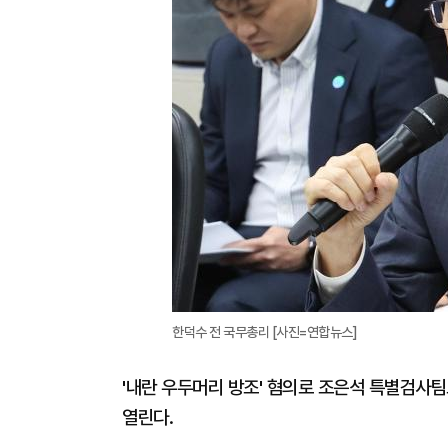
한덕수 전 국무총리 [사진=연합뉴스]
'내란 우두머리 방조' 혐의로 조은석 특별검사팀
열린다.