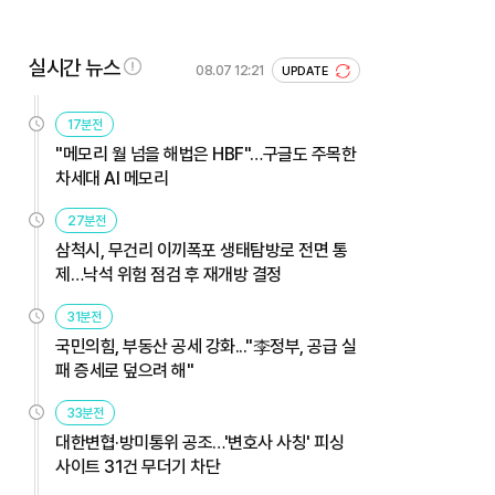
실시간 뉴스
08.07 12:21
UPDATE
17분전
"메모리 월 넘을 해법은 HBF"…구글도 주목한
차세대 AI 메모리
27분전
삼척시, 무건리 이끼폭포 생태탐방로 전면 통
제…낙석 위험 점검 후 재개방 결정
31분전
국민의힘, 부동산 공세 강화..."李정부, 공급 실
패 증세로 덮으려 해"
33분전
대한변협·방미통위 공조…'변호사 사칭' 피싱
사이트 31건 무더기 차단