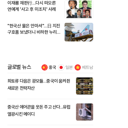
이재룡 재판行…다시 떠오른
연예계 '사고 후 미조치' 사례
"한국산 물은 안마셔"…日 지진
구호품 보냈더니 비하한 누리
꾼
글로벌 뉴스
중국
일본
베트남
희토류 다음은 광모듈…중국이 움켜쥔
새로운 전략자산
중국산 에어콘을 웃돈 주고 산다...유럽
열광시킨 메이디