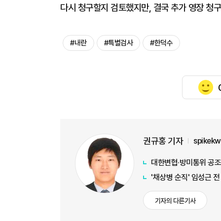
다시 청구할지 검토했지만, 결국 추가 영장 청
#내란
#특별검사
#한덕수
권규홍 기자
spikek
대한변협·방미통위 공조…
'채상병 순직' 임성근 
기자의 다른기사