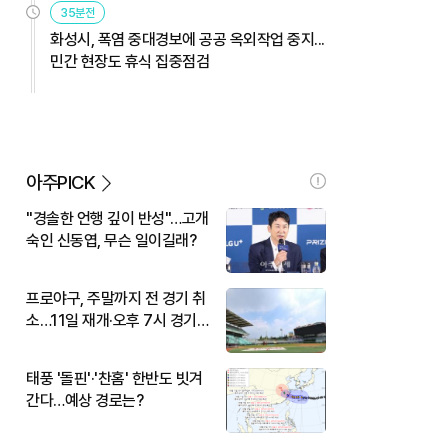
35분전
화성시, 폭염 중대경보에 공공 옥외작업 중지...
민간 현장도 휴식 집중점검
아주PICK
"경솔한 언행 깊이 반성"…고개
숙인 신동엽, 무슨 일이길래?
프로야구, 주말까지 전 경기 취
소…11일 재개·오후 7시 경기
시작
태풍 '돌핀'·'찬홈' 한반도 빗겨
간다…예상 경로는?