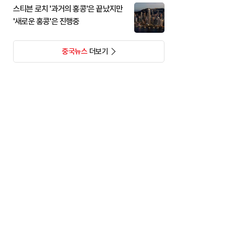
스티븐 로치 '과거의 홍콩'은 끝났지만
'새로운 홍콩'은 진행중
중국뉴스
더보기