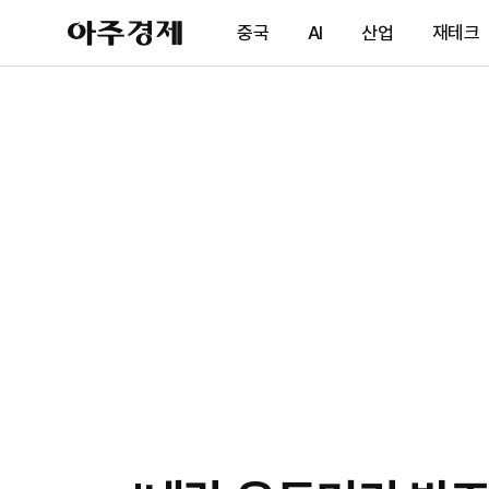
아
중국
AI
산업
재테크
주
경
제