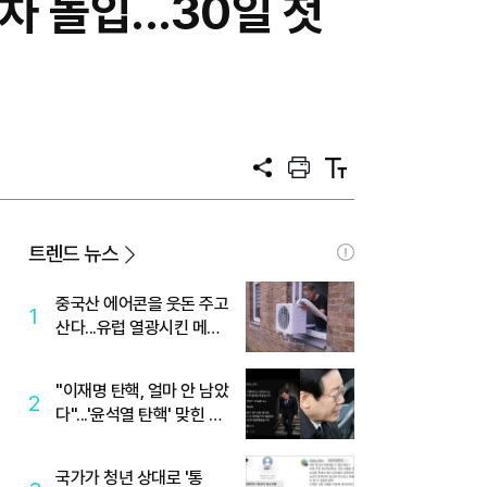
차 돌입...30일 첫
공
프
텍
유
린
스
트
트
크
기
트렌드 뉴스
중국산 에어콘을 웃돈 주고
1
산다...유럽 열광시킨 메이
디
"이재명 탄핵, 얼마 안 남았
2
다"...'윤석열 탄핵' 맞힌 무
당, '성지글' 등장
국가가 청년 상대로 '통