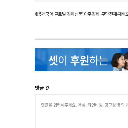
©'5개국어 글로벌 경제신문' 아주경제. 무단전재·재배
댓글
0