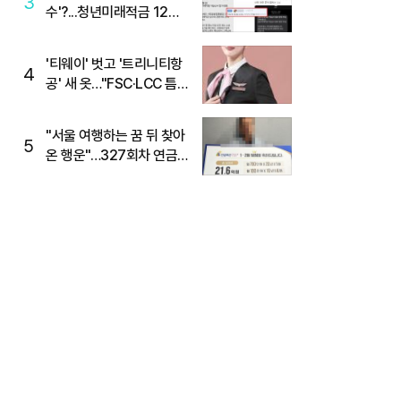
3
수'?...청년미래적금 12%
준다더니 "응, 오류야"
'티웨이' 벗고 '트리니티항
4
공' 새 옷…"FSC·LCC 틈
새, SSC 전략으로 공략"
"서울 여행하는 꿈 뒤 찾아
5
온 행운"…327회차 연금
복권720+ 당첨번호조회
주목