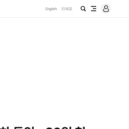
로
English
日本語
그
검
전
인
색
체
메
뉴