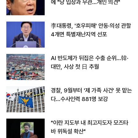
에 "당 입장과 무관…개인 의견"
李대통령, '호우피해' 안동·의성 관할
4개면 특별재난지역 선포
AI 반도체가 뒤집은 수출 순위…韓·
대만, 사상 첫 日 추월
경찰, 9월부터 '제 가족 사건' 못 맡는
다…수사인력 881명 보강
"이란 지도부 내 최고지도자 모즈타
바 위독설 확산"