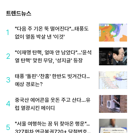
트렌드뉴스
"다음 주 기온 뚝 떨어진다"…태풍도
1
없이 열돔 박살 낸 '이것'
"이재명 탄핵, 얼마 안 남았다"...'윤석
2
열 탄핵' 맞힌 무당, '성지글' 등장
태풍 '돌핀'·'찬홈' 한반도 빗겨간다…
3
예상 경로는?
중국산 에어콘을 웃돈 주고 산다...유
4
럽 열광시킨 메이디
"서울 여행하는 꿈 뒤 찾아온 행운"…
5
327회차 연금복권720+ 당첨번호조