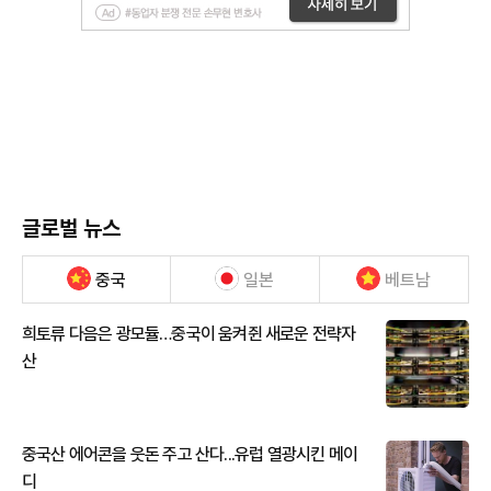
글로벌 뉴스
중국
일본
베트남
희토류 다음은 광모듈…중국이 움켜쥔 새로운 전략자
산
중국산 에어콘을 웃돈 주고 산다...유럽 열광시킨 메이
디