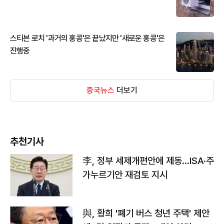
스티븐 로치 '과거의 홍콩'은 끝났지만 '새로운 홍콩'은
진행중
중국뉴스
더보기
추천기사
李, 정부 세제개편안에 제동…ISA·주
가누르기안 재검토 지시
與, 황희 '폐기 버스 청년 주택' 제안