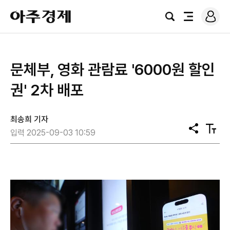
로
아
그
검
전
주
인
색
체
경
메
제
뉴
문체부, 영화 관람료 '6000원 할인
권' 2차 배포
최송희 기자
공
텍
입력 2025-09-03 10:59
유
스
트
크
기