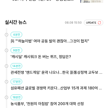
회 주목
실시간 뉴스
08.08 15:50
UPDATE
4분전
與 "'하늘이법' 여야 공동 발의 괜찮아…그것이 협치"
9분전
'캐시딜' 캐시워크 돈 버는 퀴즈, 정답은?
14분전
관세전쟁 '엔드게임' 윤곽 나오나…한국 新통상정책 교두보 활
용해야
17분전
섬유패션 글로벌 경쟁력 키운다…산업부 15개 과제 180억 지
원
18분전
농식품부, '천원의 아침밥' 참여 200개 대학 선정