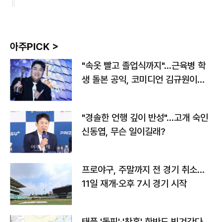
아주PICK >
"속옷 빨고 졸업식까지"…근육병 학
생 돌본 공익, 코미디언 김규원이었
다
"경솔한 언행 깊이 반성"…고개 숙인
신동엽, 무슨 일이길래?
프로야구, 주말까지 전 경기 취소…
11일 재개·오후 7시 경기 시작
태풍 '돌핀'·'찬홈' 한반도 빗겨간다…