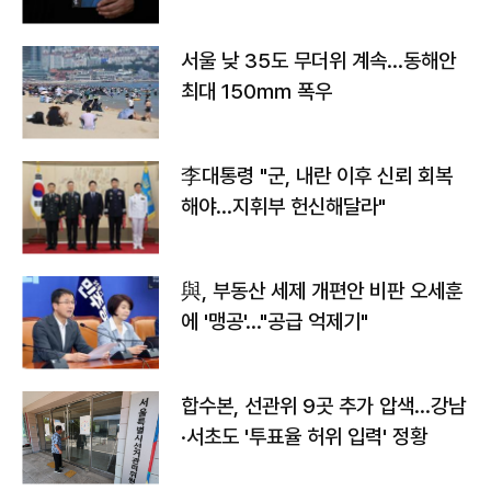
서울 낮 35도 무더위 계속…동해안
최대 150㎜ 폭우
李대통령 "군, 내란 이후 신뢰 회복
해야…지휘부 헌신해달라"
與, 부동산 세제 개편안 비판 오세훈
에 '맹공'…"공급 억제기"
합수본, 선관위 9곳 추가 압색…강남
·서초도 '투표율 허위 입력' 정황