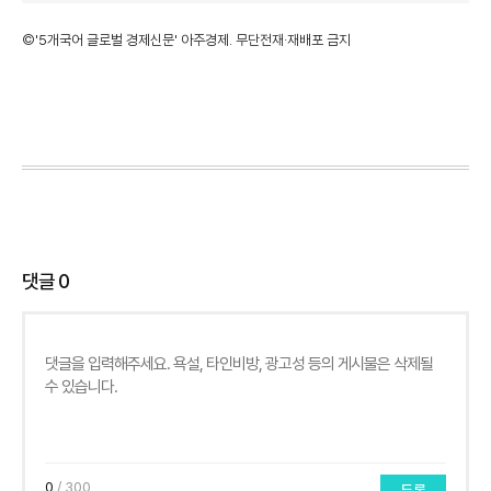
©'5개국어 글로벌 경제신문' 아주경제. 무단전재·재배포 금지
댓글
0
0
/ 300
등록