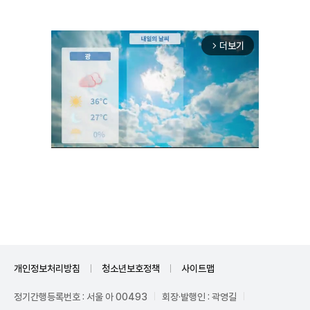
더보기
arrow_forward_ios
Unmute
개인정보처리방침
청소년보호정책
사이트맵
정기간행등록번호 : 서울 아 00493
회장·발행인 : 곽영길