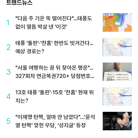
트렌드뉴스
"다음 주 기온 뚝 떨어진다"…태풍도
1
없이 열돔 박살 낸 '이것'
태풍 '돌핀'·'찬홈' 한반도 빗겨간다…
2
예상 경로는?
"서울 여행하는 꿈 뒤 찾아온 행운"…
3
327회차 연금복권720+ 당첨번호조
회 주목
13호 태풍 '돌핀'·15호 '찬홈' 현재 위
4
치는?
"이재명 탄핵, 얼마 안 남았다"...'윤석
5
열 탄핵' 맞힌 무당, '성지글' 등장