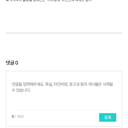
댓글
0
0
/ 300
등록