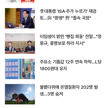
李대통령 'ISA·주가 누르기' 재검
토…與 "환영" 野 "졸속 국정"
이임생이 밝힌 '빵집 회동' 전말…"정
몽규, 홍명보로 하라 지시"
주유소 기름값 12주 연속 하락…L당
1800원대 유지
불볕더위에 온열질환자 202명 발
생…3명 숨져