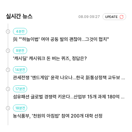
실시간 뉴스
08.09 09:27
UPDATE
4분전
與 "'하늘이법' 여야 공동 발의 괜찮아…그것이 협치"
9분전
'캐시딜' 캐시워크 돈 버는 퀴즈, 정답은?
14분전
관세전쟁 '엔드게임' 윤곽 나오나…한국 新통상정책 교두보 활
용해야
17분전
섬유패션 글로벌 경쟁력 키운다…산업부 15개 과제 180억 지
원
18분전
농식품부, '천원의 아침밥' 참여 200개 대학 선정