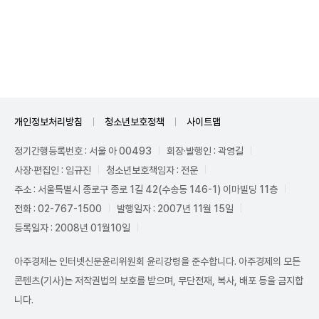
Unmute
개인정보처리방침
청소년보호정책
사이트맵
정기간행등록번호 : 서울 아 00493
회장·발행인 : 곽영길
사장·편집인 : 임규진
청소년보호책임자 : 전운
주소 : 서울특별시 종로구 종로 1길 42(수송동 146-1) 이마빌딩 11층
전화 : 02-767-1500
발행일자 : 2007년 11월 15일
등록일자 : 2008년 01월10일
아주경제는 인터넷신문윤리위원회 윤리강령을 준수합니다. 아주경제의 모든
콘텐츠(기사)는 저작권법의 보호를 받으며, 무단전재, 복사, 배포 등을 금지합
니다.