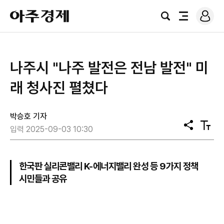
로
아
그
검
전
주
인
색
체
경
메
제
뉴
나주시 "나주 발전은 전남 발전" 미
래 청사진 펼쳤다
박승호 기자
공
텍
입력 2025-09-03 10:30
유
스
트
크
기
한국판 실리콘밸리 K-에너지밸리 완성 등 9가지 정책
시민들과 공유