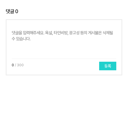
댓글
0
0
/ 300
등록