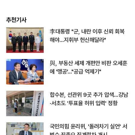
추천기사
李대통령 "군, 내란 이후 신뢰 회복
해야…지휘부 헌신해달라"
與, 부동산 세제 개편안 비판 오세훈
에 '맹공'…"공급 억제기"
합수본, 선관위 9곳 추가 압색…강남
·서초도 '투표율 허위 입력' 정황
국민의힘 윤리위, '돌려차기 실언' 서
범수·진종오 징계절차 개시