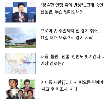
"경솔한 언행 깊이 반성"…고개 숙인
신동엽, 무슨 일이길래?
프로야구, 주말까지 전 경기 취소…
11일 재개·오후 7시 경기 시작
태풍 '돌핀'·'찬홈' 한반도 빗겨간다…
예상 경로는?
이재룡 재판行…다시 떠오른 연예계
'사고 후 미조치' 사례