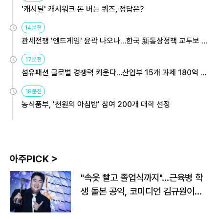
'캐시딜' 캐시워크 돈 버는 퀴즈, 정답은?
14분전
관세전쟁 '엔드게임' 윤곽 나오나…한국 新통상정책 교두보 활
용해야
17분전
섬유패션 글로벌 경쟁력 키운다…산업부 15개 과제 180억 지
원
18분전
농식품부, '천원의 아침밥' 참여 200개 대학 선정
아주PICK >
"속옷 빨고 졸업식까지"…근육병 학
생 돌본 공익, 코미디언 김규원이었
다