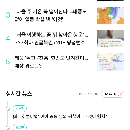
"다음 주 기온 뚝 떨어진다"…태풍도
3
없이 열돔 박살 낸 '이것'
"서울 여행하는 꿈 뒤 찾아온 행운"…
4
327회차 연금복권720+ 당첨번호조
회 주목
태풍 '돌핀'·'찬홈' 한반도 빗겨간다…
5
예상 경로는?
실시간 뉴스
08.07 16:16
UPDATE
4분전
與 "'하늘이법' 여야 공동 발의 괜찮아…그것이 협치"
9분전