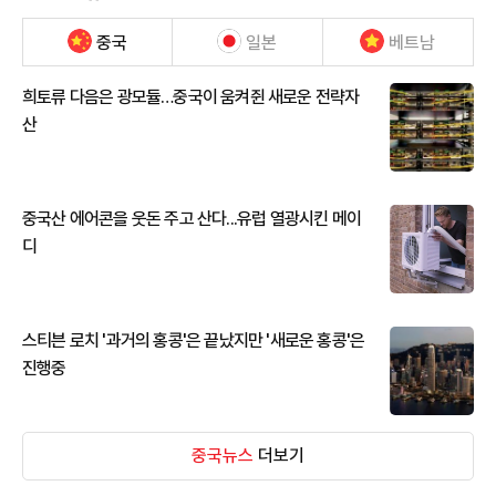
중국
일본
베트남
희토류 다음은 광모듈…중국이 움켜쥔 새로운 전략자
산
중국산 에어콘을 웃돈 주고 산다...유럽 열광시킨 메이
디
스티븐 로치 '과거의 홍콩'은 끝났지만 '새로운 홍콩'은
진행중
중국뉴스
더보기