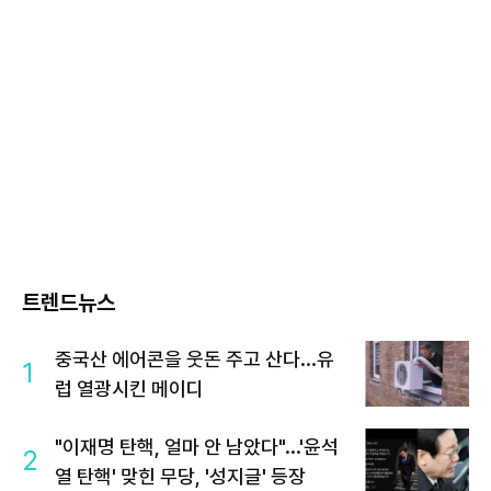
트렌드뉴스
중국산 에어콘을 웃돈 주고 산다...유
1
럽 열광시킨 메이디
"이재명 탄핵, 얼마 안 남았다"...'윤석
2
열 탄핵' 맞힌 무당, '성지글' 등장