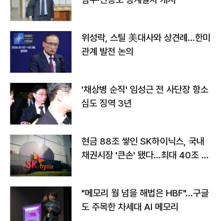
위성락, 스틸 美대사와 상견례…한미
관계 발전 논의
'채상병 순직' 임성근 전 사단장 항소
심도 징역 3년
현금 88조 쌓인 SK하이닉스, 국내
채권시장 '큰손' 됐다…최대 40조 투
자
"메모리 월 넘을 해법은 HBF"…구글
도 주목한 차세대 AI 메모리