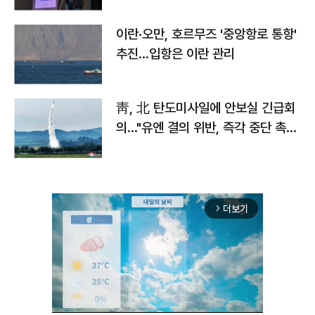
이란·오만, 호르무즈 '중앙항로 통항'
추진…입항은 이란 관리
靑, 北 탄도미사일에 안보실 긴급회
의…"유엔 결의 위반, 즉각 중단 촉
구"
더보기
arrow_forward_ios