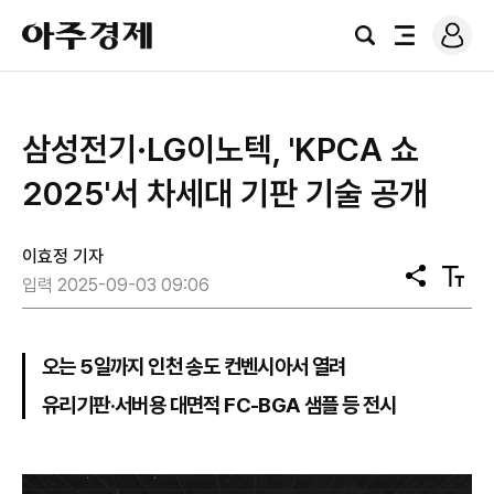
로
아
그
검
전
주
인
색
체
경
메
제
뉴
삼성전기·LG이노텍, 'KPCA 쇼
2025'서 차세대 기판 기술 공개
이효정 기자
공
텍
입력 2025-09-03 09:06
유
스
트
크
기
오는 5일까지 인천 송도 컨벤시아서 열려
유리기판·서버용 대면적 FC-BGA 샘플 등 전시