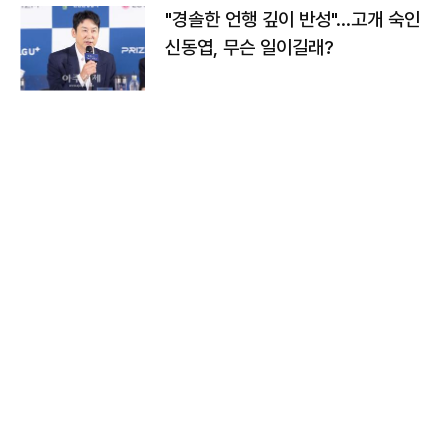
"경솔한 언행 깊이 반성"…고개 숙인
신동엽, 무슨 일이길래?