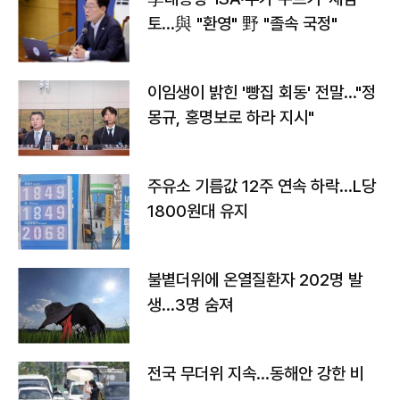
토…與 "환영" 野 "졸속 국정"
이임생이 밝힌 '빵집 회동' 전말…"정
몽규, 홍명보로 하라 지시"
주유소 기름값 12주 연속 하락…L당
1800원대 유지
불볕더위에 온열질환자 202명 발
생…3명 숨져
전국 무더위 지속…동해안 강한 비