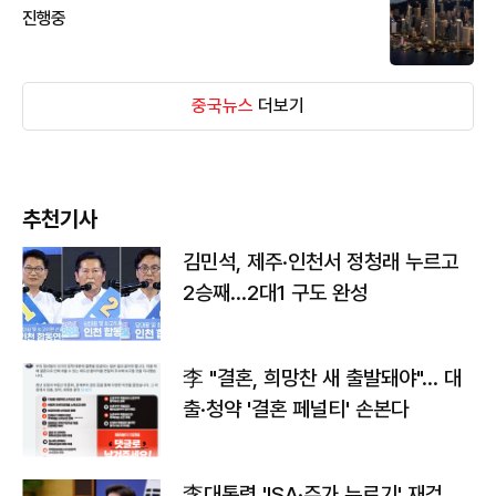
진행중
중국뉴스
더보기
추천기사
김민석, 제주·인천서 정청래 누르고
2승째…2대1 구도 완성
李 "결혼, 희망찬 새 출발돼야"… 대
출·청약 '결혼 페널티' 손본다
李대통령 'ISA·주가 누르기' 재검