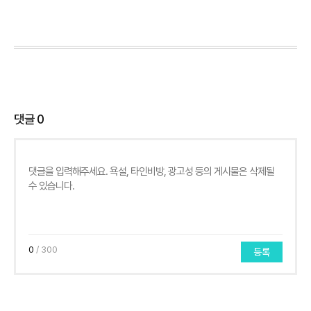
댓글
0
0
/ 300
등록