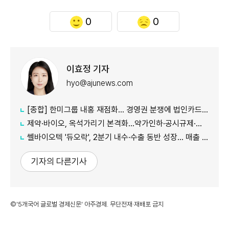
0
0
이효정 기자
hyo@ajunews.com
[종합] 한미그룹 내홍 재점화… 경영권 분쟁에 법인카드 의혹까지 '악재 지속'
제약·바이오, 옥석가리기 본격화…약가인하·공시규제·투자위축까지 '삼중고'
쎌바이오텍 '듀오락', 2분기 내수·수출 동반 성장… 매출 158억원
기자의 다른기사
©'5개국어 글로벌 경제신문' 아주경제. 무단전재·재배포 금지