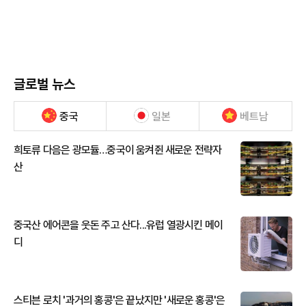
글로벌 뉴스
중국
일본
베트남
희토류 다음은 광모듈…중국이 움켜쥔 새로운 전략자
산
중국산 에어콘을 웃돈 주고 산다...유럽 열광시킨 메이
디
스티븐 로치 '과거의 홍콩'은 끝났지만 '새로운 홍콩'은