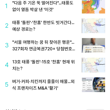
"다음 주 기온 뚝 떨어진다"…태풍도
1
없이 열돔 박살 낸 '이것'
태풍 '돌핀'·'찬홈' 한반도 빗겨간다…
2
예상 경로는?
"서울 여행하는 꿈 뒤 찾아온 행운"…
3
327회차 연금복권720+ 당첨번호조
회 주목
13호 태풍 '돌핀'·15호 '찬홈' 현재 위
4
치는?
버거·커피·치킨까지 줄줄이 매물…외
5
식 프랜차이즈 M&A '활기'