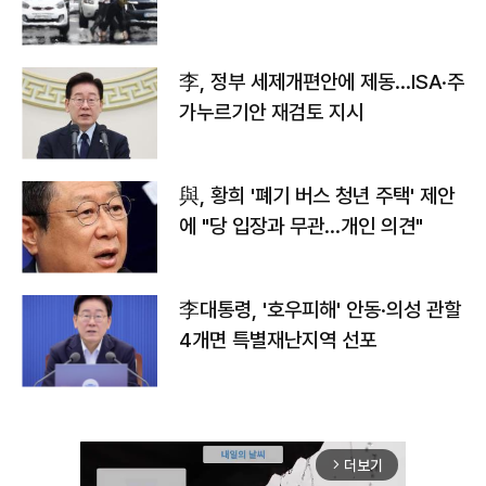
李, 정부 세제개편안에 제동…ISA·주
가누르기안 재검토 지시
與, 황희 '폐기 버스 청년 주택' 제안
에 "당 입장과 무관…개인 의견"
李대통령, '호우피해' 안동·의성 관할
4개면 특별재난지역 선포
더보기
arrow_forward_ios