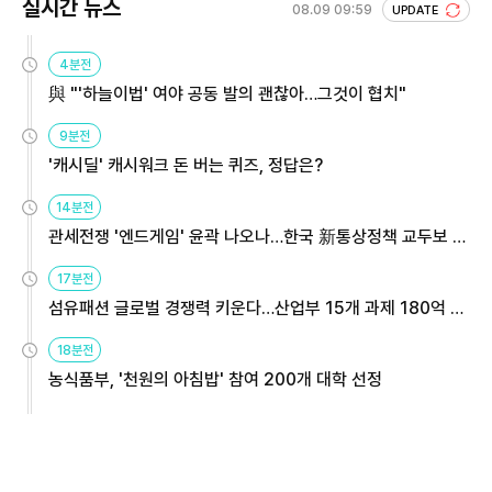
실시간 뉴스
08.09 09:59
UPDATE
4분전
與 "'하늘이법' 여야 공동 발의 괜찮아…그것이 협치"
9분전
'캐시딜' 캐시워크 돈 버는 퀴즈, 정답은?
14분전
관세전쟁 '엔드게임' 윤곽 나오나…한국 新통상정책 교두보 활
용해야
17분전
섬유패션 글로벌 경쟁력 키운다…산업부 15개 과제 180억 지
원
18분전
농식품부, '천원의 아침밥' 참여 200개 대학 선정