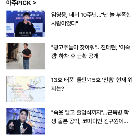
아주PICK >
임영웅, 데뷔 10주년…"난 늘 부족한
사람이었다"
"광고주들이 찾아줘"…진태현, '이숙
캠' 하차 후 근황 공개
13호 태풍 '돌핀'·15호 '찬홈' 현재 위
치는?
"속옷 빨고 졸업식까지"…근육병 학
생 돌본 공익, 코미디언 김규원이었
다