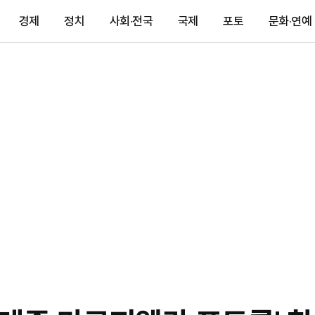
경제
정치
사회·전국
국제
포토
문화·연예