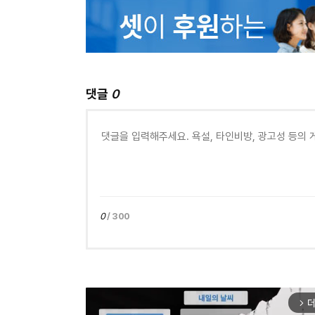
댓글
0
0
/ 300
더
arrow_forward_ios