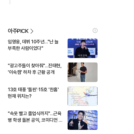
아주PICK
임영웅, 데뷔 10주년…"난 늘
부족한 사람이었다"
"광고주들이 찾아줘"…진태현,
'이숙캠' 하차 후 근황 공개
13호 태풍 '돌핀'·15호 '찬홈'
현재 위치는?
"속옷 빨고 졸업식까지"…근육
병 학생 돌본 공익, 코미디언 김
규원이었다