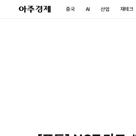
아
중국
AI
산업
재테크
주
경
제