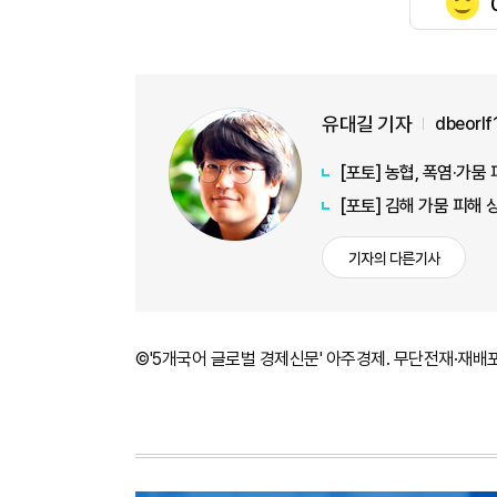
유대길 기자
dbeorl
[포토] 농협, 폭염·가
[포토] 김해 가뭄 피해
기자의 다른기사
©'5개국어 글로벌 경제신문' 아주경제. 무단전재·재배