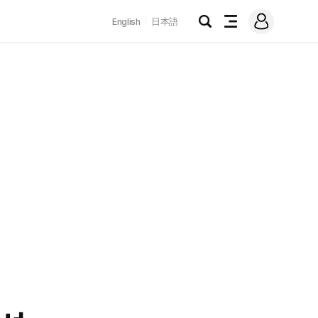
로
English
日本語
그
검
전
인
색
체
메
뉴