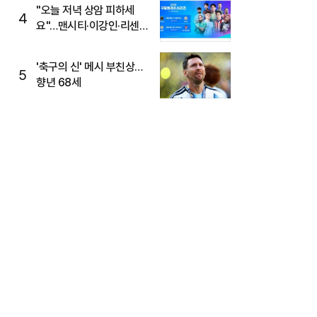
"오늘 저녁 상암 피하세
4
요"…맨시티·이강인·리센느
뜬다, 6호선 혼잡 예상
'축구의 신' 메시 부친상…
5
향년 68세