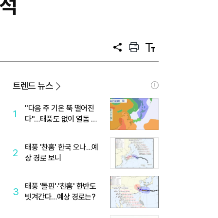
참석
공
프
텍
유
린
스
트
트
크
기
트렌드 뉴스
"다음 주 기온 뚝 떨어진
1
다"…태풍도 없이 열돔 박
살 낸 '이것'
태풍 '찬홈' 한국 오나…예
2
상 경로 보니
태풍 '돌핀'·'찬홈' 한반도
3
빗겨간다…예상 경로는?