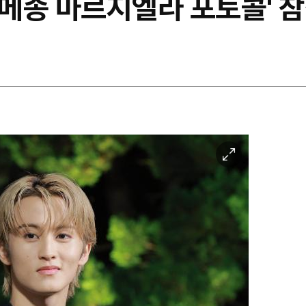
 '메종 마르지엘라 포토콜' 
이
미
지
확
대