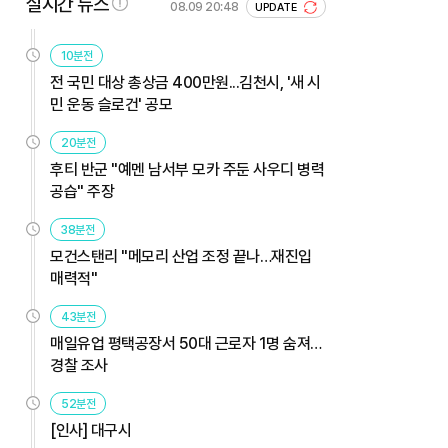
실시간 뉴스
08.09 20:48
UPDATE
10분전
전 국민 대상 총상금 400만원...김천시, '새 시
민 운동 슬로건' 공모
20분전
후티 반군 "예멘 남서부 모카 주둔 사우디 병력
공습" 주장
38분전
모건스탠리 "메모리 산업 조정 끝나…재진입
매력적"
43분전
매일유업 평택공장서 50대 근로자 1명 숨져…
경찰 조사
52분전
[인사] 대구시