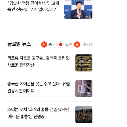
"경솔한 언행 깊이 반성"…고개
숙인 신동엽, 무슨 일이길래?
글로벌 뉴스
중국
일본
베트남
희토류 다음은 광모듈…중국이 움켜쥔
새로운 전략자산
중국산 에어콘을 웃돈 주고 산다...유럽
열광시킨 메이디
스티븐 로치 '과거의 홍콩'은 끝났지만
'새로운 홍콩'은 진행중