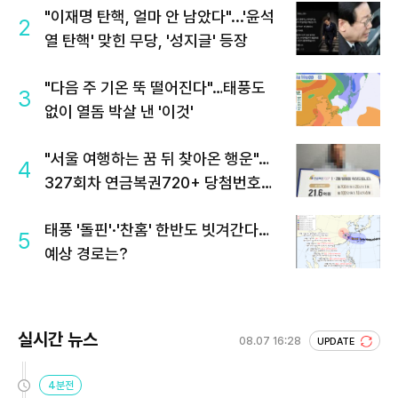
"이재명 탄핵, 얼마 안 남았다"...'윤석
2
열 탄핵' 맞힌 무당, '성지글' 등장
"다음 주 기온 뚝 떨어진다"…태풍도
3
없이 열돔 박살 낸 '이것'
"서울 여행하는 꿈 뒤 찾아온 행운"…
4
327회차 연금복권720+ 당첨번호조
회 주목
태풍 '돌핀'·'찬홈' 한반도 빗겨간다…
5
예상 경로는?
실시간 뉴스
08.07 16:28
UPDATE
4분전