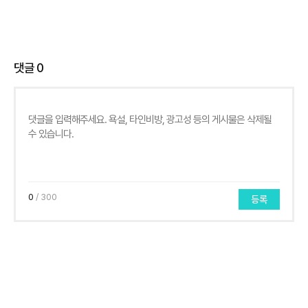
댓글
0
0
/ 300
등록