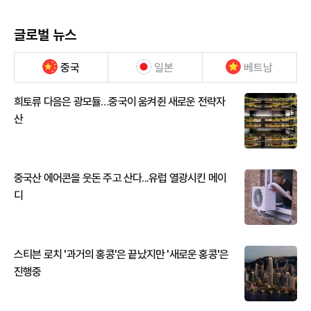
글로벌 뉴스
중국
일본
베트남
희토류 다음은 광모듈…중국이 움켜쥔 새로운 전략자
산
중국산 에어콘을 웃돈 주고 산다...유럽 열광시킨 메이
디
스티븐 로치 '과거의 홍콩'은 끝났지만 '새로운 홍콩'은
진행중