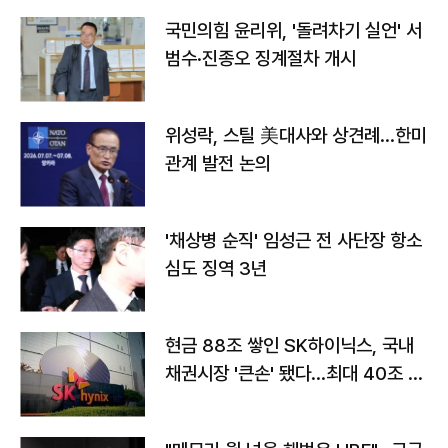
국민의힘 윤리위, '돌려차기 실언' 서
범수·진종오 징계절차 개시
위성락, 스틸 美대사와 상견례…한미
관계 발전 논의
'채상병 순직' 임성근 전 사단장 항소
심도 징역 3년
현금 88조 쌓인 SK하이닉스, 국내
채권시장 '큰손' 됐다…최대 40조 투
자