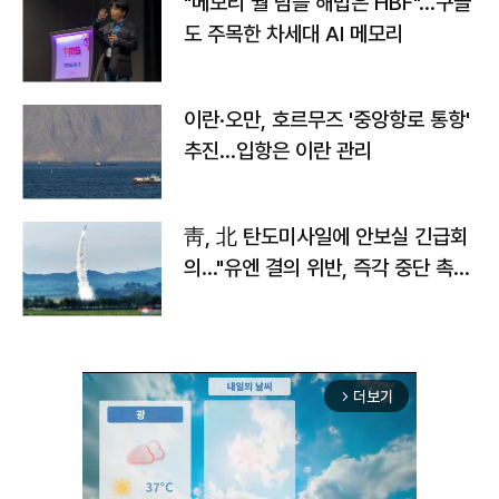
"메모리 월 넘을 해법은 HBF"…구글
도 주목한 차세대 AI 메모리
이란·오만, 호르무즈 '중앙항로 통항'
추진…입항은 이란 관리
靑, 北 탄도미사일에 안보실 긴급회
의…"유엔 결의 위반, 즉각 중단 촉
구"
더보기
arrow_forward_ios