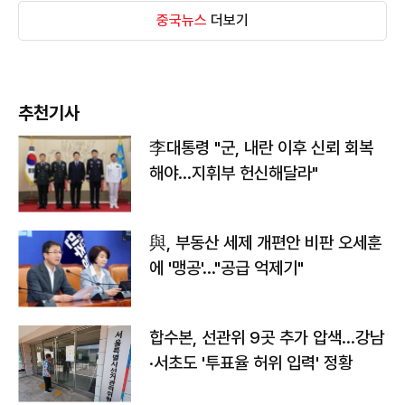
중국뉴스
더보기
추천기사
李대통령 "군, 내란 이후 신뢰 회복
해야…지휘부 헌신해달라"
與, 부동산 세제 개편안 비판 오세훈
에 '맹공'…"공급 억제기"
합수본, 선관위 9곳 추가 압색…강남
·서초도 '투표율 허위 입력' 정황