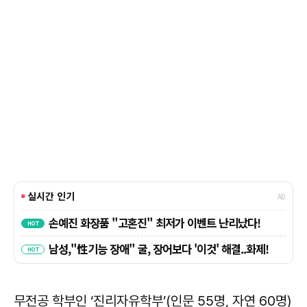
무전공 학부인 ‘진리자유학부’(인문 55명, 자연 60명)