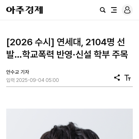
로
아
그
검
전
주
인
색
체
경
메
제
뉴
[2026 수시] 연세대, 2104명 선
발…학교폭력 반영·신설 학부 주목
안수교 기자
공
텍
입력 2025-09-04 05:00
유
스
트
크
기