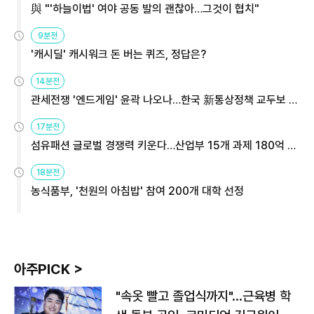
與 "'하늘이법' 여야 공동 발의 괜찮아…그것이 협치"
9분전
'캐시딜' 캐시워크 돈 버는 퀴즈, 정답은?
14분전
관세전쟁 '엔드게임' 윤곽 나오나…한국 新통상정책 교두보 활
용해야
17분전
섬유패션 글로벌 경쟁력 키운다…산업부 15개 과제 180억 지
원
18분전
농식품부, '천원의 아침밥' 참여 200개 대학 선정
아주PICK >
"속옷 빨고 졸업식까지"…근육병 학