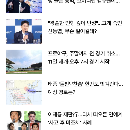
생 돌본 공익, 코미디언 김규원이었
다
"경솔한 언행 깊이 반성"…고개 숙인
신동엽, 무슨 일이길래?
프로야구, 주말까지 전 경기 취소…
11일 재개·오후 7시 경기 시작
태풍 '돌핀'·'찬홈' 한반도 빗겨간다…
예상 경로는?
이재룡 재판行…다시 떠오른 연예계
'사고 후 미조치' 사례