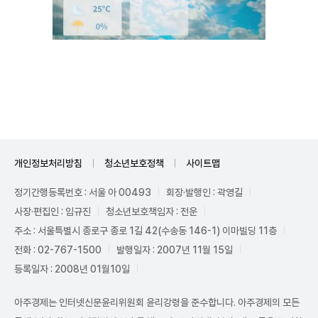
Unmute
개인정보처리방침
청소년보호정책
사이트맵
정기간행등록번호 : 서울 아 00493
회장·발행인 : 곽영길
사장·편집인 : 임규진
청소년보호책임자 : 전운
주소 : 서울특별시 종로구 종로 1길 42(수송동 146-1) 이마빌딩 11층
전화 : 02-767-1500
발행일자 : 2007년 11월 15일
등록일자 : 2008년 01월10일
아주경제는 인터넷신문윤리위원회 윤리강령을 준수합니다. 아주경제의 모든