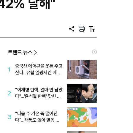
42% 달해"
공
프
텍
유
린
스
트
트
크
기
트렌드 뉴스
중국산 에어콘을 웃돈 주고
1
산다...유럽 열광시킨 메이
디
"이재명 탄핵, 얼마 안 남았
2
다"...'윤석열 탄핵' 맞힌 무
당, '성지글' 등장
"다음 주 기온 뚝 떨어진
3
다"…태풍도 없이 열돔 박
살 낸 '이것'