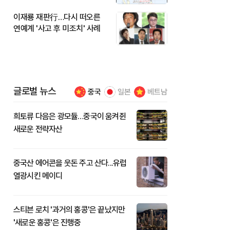
이재룡 재판行…다시 떠오른
연예계 '사고 후 미조치' 사례
글로벌 뉴스
중국
일본
베트남
희토류 다음은 광모듈…중국이 움켜쥔
새로운 전략자산
중국산 에어콘을 웃돈 주고 산다...유럽
열광시킨 메이디
스티븐 로치 '과거의 홍콩'은 끝났지만
'새로운 홍콩'은 진행중