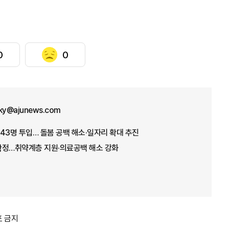
0
0
sky@ajunews.com
43명 투입… 돌봄 공백 해소·일자리 확대 추진
 확정…취약계층 지원·의료공백 해소 강화
포 금지