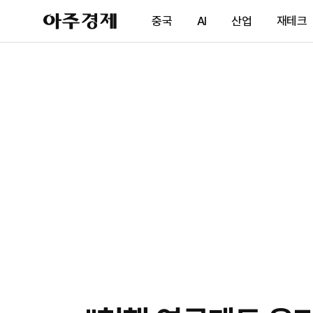
아
중국
AI
산업
재테크
주
경
제