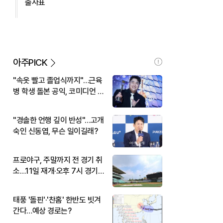
출사표
아주PICK
"속옷 빨고 졸업식까지"…근육
병 학생 돌본 공익, 코미디언 김
규원이었다
"경솔한 언행 깊이 반성"…고개
숙인 신동엽, 무슨 일이길래?
프로야구, 주말까지 전 경기 취
소…11일 재개·오후 7시 경기
시작
태풍 '돌핀'·'찬홈' 한반도 빗겨
간다…예상 경로는?