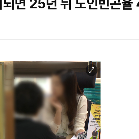
되면 25년 뒤 노인빈곤율 
이
미
지
확
대