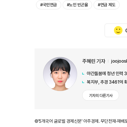
#국민연금
#노인 빈곤율
#연금 제도
주혜린 기자
joojoo
야간돌봄에 청년 인력 3
복지부, 추경 3461억
기자의 다른기사
©'5개국어 글로벌 경제신문' 아주경제. 무단전재·재배