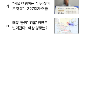
"서울 여행하는 꿈 뒤 찾아
4
온 행운"…327회차 연금
복권720+ 당첨번호조회
주목
태풍 '돌핀'·'찬홈' 한반도
5
빗겨간다…예상 경로는?