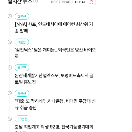
실시간 뉴스
08.07 16:48
UPDATE
2분전
[NNA] 샤프, 인도네시아에 에어컨 최상위 기
종 발매
3분전
'삼전닉스' 담은 개미들…외국인은 방산·바이오
로
6분전
논산세계딸기산업엑스포, 보령머드축제서 글
로벌 홍보전
9분전
"대출 또 막히네"…하나은행, 비대면 주담대 신
규 취급 중단
10분전
충남 직업계고 학생 92명, 전국기능경기대회