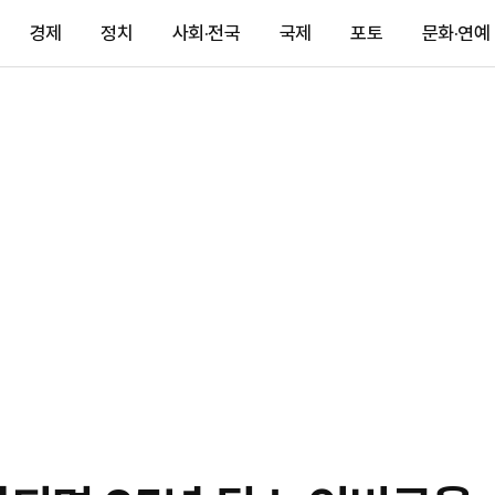
경제
정치
사회·전국
국제
포토
문화·연예