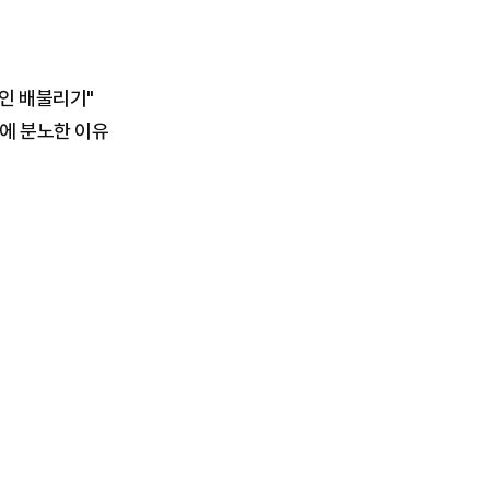
외인 배불리기"
금에 분노한 이유