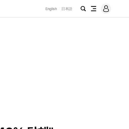
로
English
日本語
그
검
전
인
색
체
메
뉴