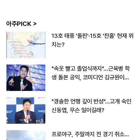
아주PICK >
13호 태풍 '돌핀'·15호 '찬홈' 현재 위
치는?
"속옷 빨고 졸업식까지"…근육병 학
생 돌본 공익, 코미디언 김규원이었
다
"경솔한 언행 깊이 반성"…고개 숙인
신동엽, 무슨 일이길래?
프로야구, 주말까지 전 경기 취소…