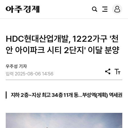
로
아
그
검
전
주
인
색
체
경
메
제
뉴
HDC현대산업개발, 1222가구 '천
안 아이파크 시티 2단지' 이달 분양
우주성 기자
공
텍
입력 2025-08-06 14:56
유
스
트
크
기
지하 2층~지상 최고 34층 11개 동…부성역(계획) 역세권