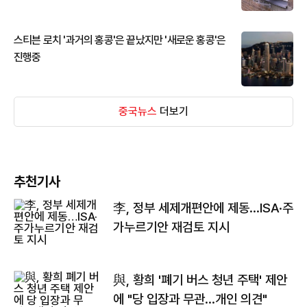
스티븐 로치 '과거의 홍콩'은 끝났지만 '새로운 홍콩'은
진행중
중국뉴스
더보기
추천기사
李, 정부 세제개편안에 제동…ISA·주
가누르기안 재검토 지시
與, 황희 '폐기 버스 청년 주택' 제안
에 "당 입장과 무관…개인 의견"