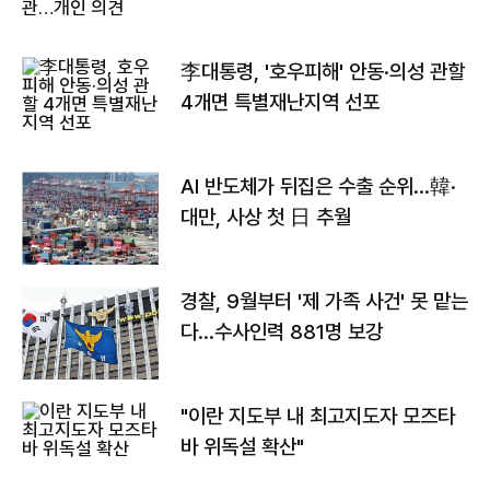
李대통령, '호우피해' 안동·의성 관할
4개면 특별재난지역 선포
AI 반도체가 뒤집은 수출 순위…韓·
대만, 사상 첫 日 추월
경찰, 9월부터 '제 가족 사건' 못 맡는
다…수사인력 881명 보강
"이란 지도부 내 최고지도자 모즈타
바 위독설 확산"