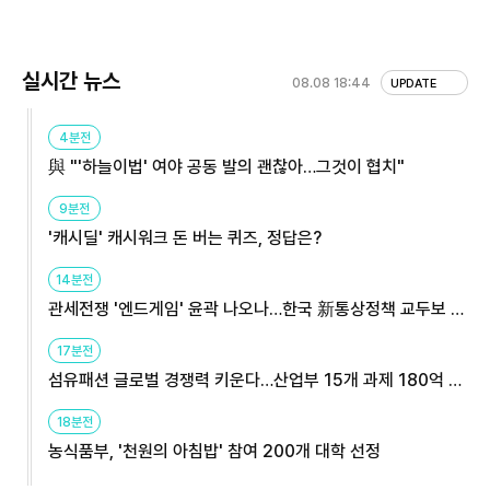
실시간 뉴스
08.08 18:44
UPDATE
4분전
與 "'하늘이법' 여야 공동 발의 괜찮아…그것이 협치"
9분전
'캐시딜' 캐시워크 돈 버는 퀴즈, 정답은?
14분전
관세전쟁 '엔드게임' 윤곽 나오나…한국 新통상정책 교두보 활
용해야
17분전
섬유패션 글로벌 경쟁력 키운다…산업부 15개 과제 180억 지
원
18분전
농식품부, '천원의 아침밥' 참여 200개 대학 선정