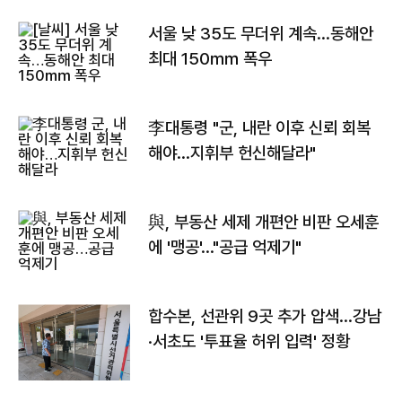
서울 낮 35도 무더위 계속…동해안
최대 150㎜ 폭우
李대통령 "군, 내란 이후 신뢰 회복
해야…지휘부 헌신해달라"
與, 부동산 세제 개편안 비판 오세훈
에 '맹공'…"공급 억제기"
합수본, 선관위 9곳 추가 압색…강남
·서초도 '투표율 허위 입력' 정황