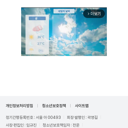
더보기
arrow_forward_ios
Unmute
개인정보처리방침
청소년보호정책
사이트맵
정기간행등록번호 : 서울 아 00493
회장·발행인 : 곽영길
사장·편집인 : 임규진
청소년보호책임자 : 전운