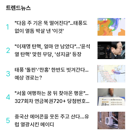
트렌드뉴스
"다음 주 기온 뚝 떨어진다"…태풍도
1
없이 열돔 박살 낸 '이것'
"이재명 탄핵, 얼마 안 남았다"...'윤석
2
열 탄핵' 맞힌 무당, '성지글' 등장
태풍 '돌핀'·'찬홈' 한반도 빗겨간다…
3
예상 경로는?
"서울 여행하는 꿈 뒤 찾아온 행운"…
4
327회차 연금복권720+ 당첨번호조
회 주목
중국산 에어콘을 웃돈 주고 산다...유
5
럽 열광시킨 메이디