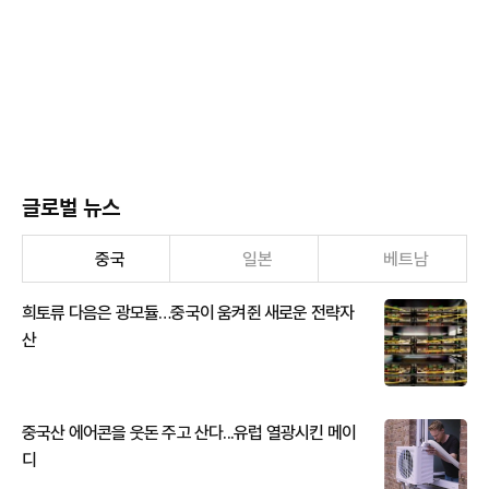
글로벌 뉴스
중국
일본
베트남
희토류 다음은 광모듈…중국이 움켜쥔 새로운 전략자
산
중국산 에어콘을 웃돈 주고 산다...유럽 열광시킨 메이
디