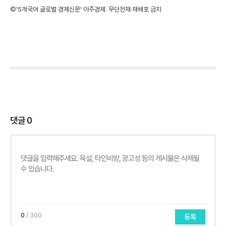
©'5개국어 글로벌 경제신문' 아주경제. 무단전재·재배포 금지
댓글
0
0
/ 300
등록