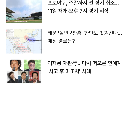
프로야구, 주말까지 전 경기 취소…
11일 재개·오후 7시 경기 시작
태풍 '돌핀'·'찬홈' 한반도 빗겨간다…
예상 경로는?
이재룡 재판行…다시 떠오른 연예계
'사고 후 미조치' 사례