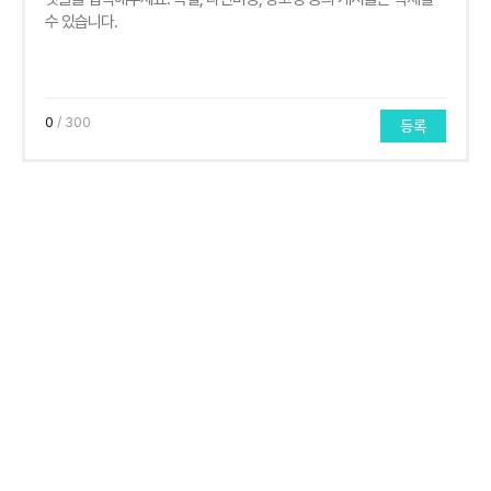
0
/ 300
등록