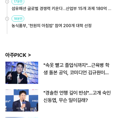
17분전
섬유패션 글로벌 경쟁력 키운다…산업부 15개 과제 180억 지
원
18분전
농식품부, '천원의 아침밥' 참여 200개 대학 선정
아주PICK >
"속옷 빨고 졸업식까지"…근육병 학
생 돌본 공익, 코미디언 김규원이었
다
"경솔한 언행 깊이 반성"…고개 숙인
신동엽, 무슨 일이길래?