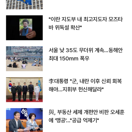
"이란 지도부 내 최고지도자 모즈타
바 위독설 확산"
서울 낮 35도 무더위 계속…동해안
최대 150㎜ 폭우
李대통령 "군, 내란 이후 신뢰 회복
해야…지휘부 헌신해달라"
與, 부동산 세제 개편안 비판 오세훈
에 '맹공'…"공급 억제기"