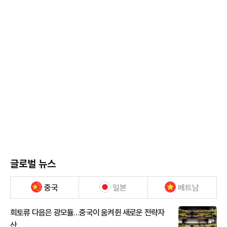
글로벌 뉴스
중국
일본
베트남
희토류 다음은 광모듈…중국이 움켜쥔 새로운 전략자
산