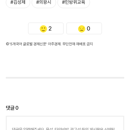
#김성제
#의왕시
#민방위교육
2
0
©'5개국어 글로벌 경제신문' 아주경제. 무단전재·재배포 금지
댓글
0