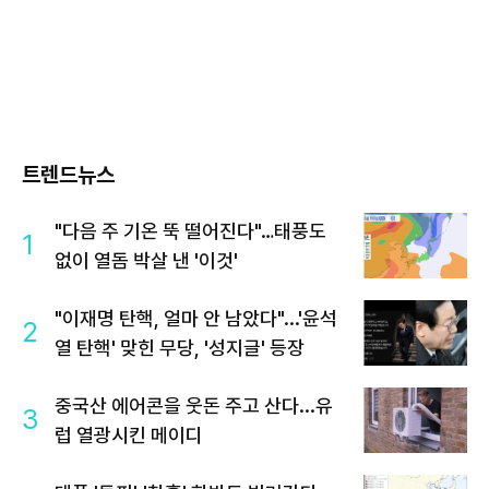
트렌드뉴스
"다음 주 기온 뚝 떨어진다"…태풍도
1
없이 열돔 박살 낸 '이것'
"이재명 탄핵, 얼마 안 남았다"...'윤석
2
열 탄핵' 맞힌 무당, '성지글' 등장
중국산 에어콘을 웃돈 주고 산다...유
3
럽 열광시킨 메이디