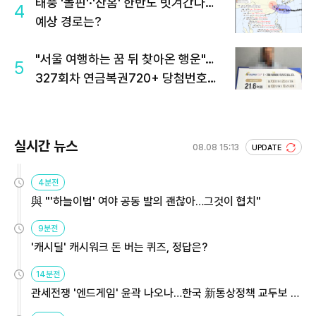
태풍 '돌핀'·'찬홈' 한반도 빗겨간다…
4
예상 경로는?
"서울 여행하는 꿈 뒤 찾아온 행운"…
5
327회차 연금복권720+ 당첨번호조
회 주목
실시간 뉴스
08.08 15:13
UPDATE
4분전
與 "'하늘이법' 여야 공동 발의 괜찮아…그것이 협치"
9분전
'캐시딜' 캐시워크 돈 버는 퀴즈, 정답은?
14분전
관세전쟁 '엔드게임' 윤곽 나오나…한국 新통상정책 교두보 활
용해야