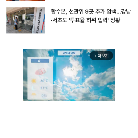
합수본, 선관위 9곳 추가 압색…강남
·서초도 '투표율 허위 입력' 정황
더보기
arrow_forward_ios
Unmute