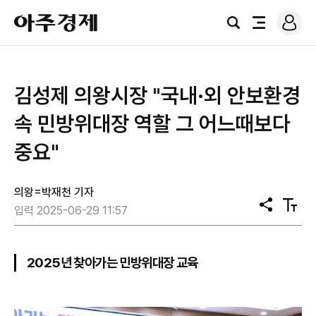
로
아
그
검
전
주
인
색
체
경
메
제
뉴
김성제 의왕시장 "국내·외 안보환경
속 민방위대장 역할 그 어느때보다
중요"
의왕=박재천 기자
공
텍
입력 2025-06-29 11:57
유
스
트
크
기
2025년 찾아가는 민방위대장 교육