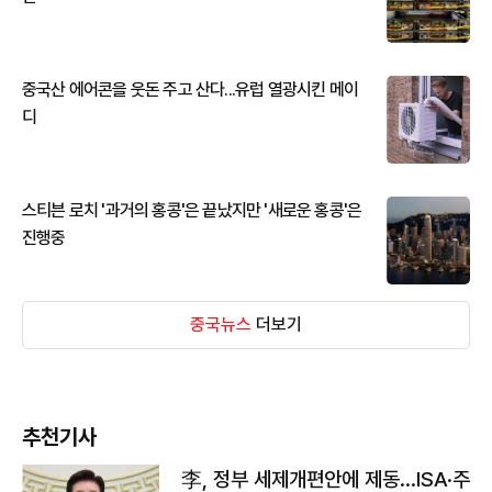
중국산 에어콘을 웃돈 주고 산다...유럽 열광시킨 메이
디
스티븐 로치 '과거의 홍콩'은 끝났지만 '새로운 홍콩'은
진행중
중국뉴스
더보기
추천기사
李, 정부 세제개편안에 제동…ISA·주