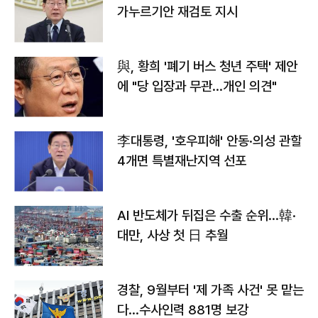
가누르기안 재검토 지시
與, 황희 '폐기 버스 청년 주택' 제안
에 "당 입장과 무관…개인 의견"
李대통령, '호우피해' 안동·의성 관할
4개면 특별재난지역 선포
AI 반도체가 뒤집은 수출 순위…韓·
대만, 사상 첫 日 추월
경찰, 9월부터 '제 가족 사건' 못 맡는
다…수사인력 881명 보강