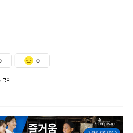
0
0
포 금지