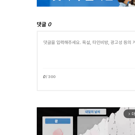
댓글
0
0
/ 300
더
arrow_forward_ios