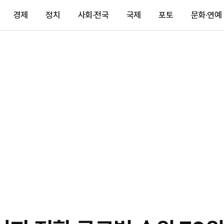
경제
정치
사회·전국
국제
포토
문화·연예