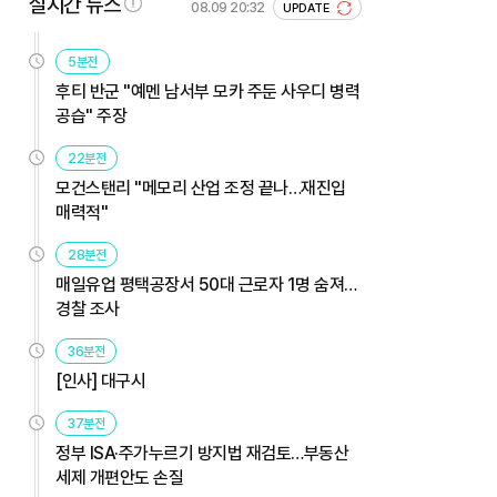
실시간 뉴스
08.09 20:32
UPDATE
5분전
후티 반군 "예멘 남서부 모카 주둔 사우디 병력
공습" 주장
22분전
모건스탠리 "메모리 산업 조정 끝나…재진입
매력적"
28분전
매일유업 평택공장서 50대 근로자 1명 숨져…
경찰 조사
36분전
[인사] 대구시
37분전
정부 ISA·주가누르기 방지법 재검토…부동산
세제 개편안도 손질