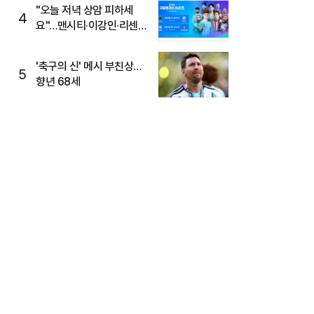
"오늘 저녁 상암 피하세
4
요"…맨시티·이강인·리센느
뜬다, 6호선 혼잡 예상
'축구의 신' 메시 부친상…
5
향년 68세