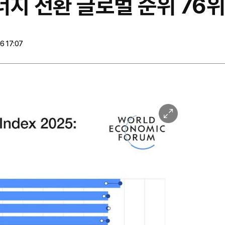
에너지 전환 글로벌 순위 76위
6 17:07
이
미
지
확
대