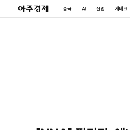
아
중국
AI
산업
재테크
주
경
제