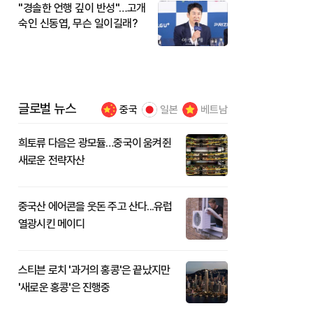
"경솔한 언행 깊이 반성"…고개
숙인 신동엽, 무슨 일이길래?
글로벌 뉴스
중국
일본
베트남
희토류 다음은 광모듈…중국이 움켜쥔
새로운 전략자산
중국산 에어콘을 웃돈 주고 산다...유럽
열광시킨 메이디
스티븐 로치 '과거의 홍콩'은 끝났지만
'새로운 홍콩'은 진행중