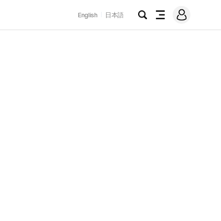
로
English
日本語
그
검
전
인
색
체
메
뉴