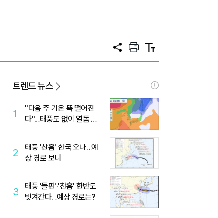
공
프
텍
유
린
스
트
트
크
기
트렌드 뉴스
"다음 주 기온 뚝 떨어진
1
다"…태풍도 없이 열돔 박
살 낸 '이것'
태풍 '찬홈' 한국 오나…예
2
상 경로 보니
태풍 '돌핀'·'찬홈' 한반도
3
빗겨간다…예상 경로는?