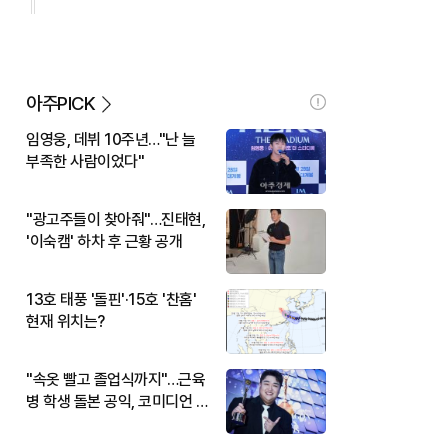
아주PICK
임영웅, 데뷔 10주년…"난 늘
부족한 사람이었다"
"광고주들이 찾아줘"…진태현,
'이숙캠' 하차 후 근황 공개
13호 태풍 '돌핀'·15호 '찬홈'
현재 위치는?
"속옷 빨고 졸업식까지"…근육
병 학생 돌본 공익, 코미디언 김
규원이었다