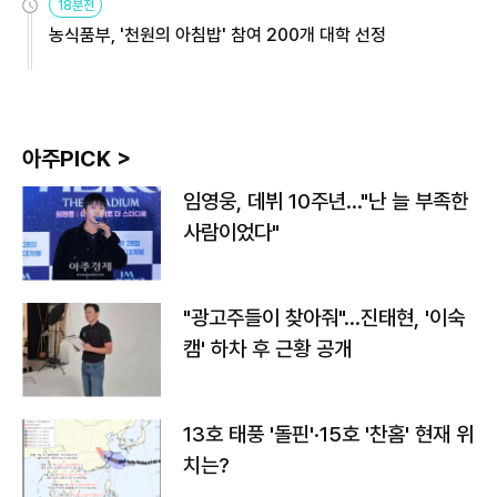
18분전
농식품부, '천원의 아침밥' 참여 200개 대학 선정
아주PICK >
임영웅, 데뷔 10주년…"난 늘 부족한
사람이었다"
"광고주들이 찾아줘"…진태현, '이숙
캠' 하차 후 근황 공개
13호 태풍 '돌핀'·15호 '찬홈' 현재 위
치는?