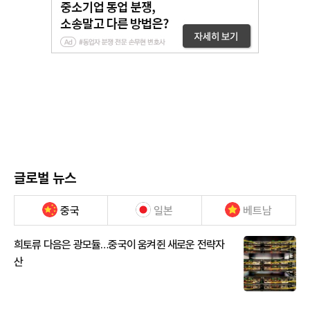
글로벌 뉴스
중국
일본
베트남
희토류 다음은 광모듈…중국이 움켜쥔 새로운 전략자
산