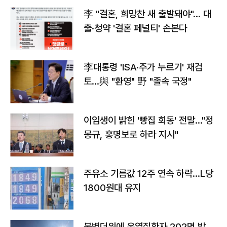
李 "결혼, 희망찬 새 출발돼야"… 대
출·청약 '결혼 페널티' 손본다
李대통령 'ISA·주가 누르기' 재검
토…與 "환영" 野 "졸속 국정"
이임생이 밝힌 '빵집 회동' 전말…"정
몽규, 홍명보로 하라 지시"
주유소 기름값 12주 연속 하락…L당
1800원대 유지
불볕더위에 온열질환자 202명 발