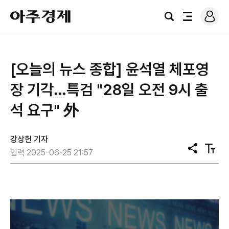
로
아
그
검
전
주
인
색
체
경
메
제
뉴
[오늘의 뉴스 종합] 윤석열 체포영
장 기각…특검 "28일 오전 9시 출
석 요구" 外
강상헌 기자
공
텍
입력 2025-06-25 21:57
유
스
트
크
기