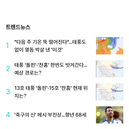
트렌드뉴스
"다음 주 기온 뚝 떨어진다"…태풍도
1
없이 열돔 박살 낸 '이것'
태풍 '돌핀'·'찬홈' 한반도 빗겨간다…
2
예상 경로는?
13호 태풍 '돌핀'·15호 '찬홈' 현재 위
3
치는?
4
'축구의 신' 메시 부친상…향년 68세