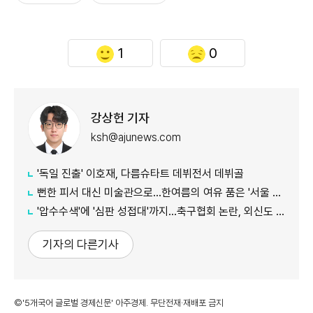
1
0
강상헌 기자
ksh@ajunews.com
'독일 진출' 이호재, 다름슈타트 데뷔전서 데뷔골
뻔한 피서 대신 미술관으로…한여름의 여유 품은 '서울 신규 미술관 4곳'
'압수수색'에 '심판 성접대'까지…축구협회 논란, 외신도 집중 조명
기자의 다른기사
©'5개국어 글로벌 경제신문' 아주경제. 무단전재·재배포 금지