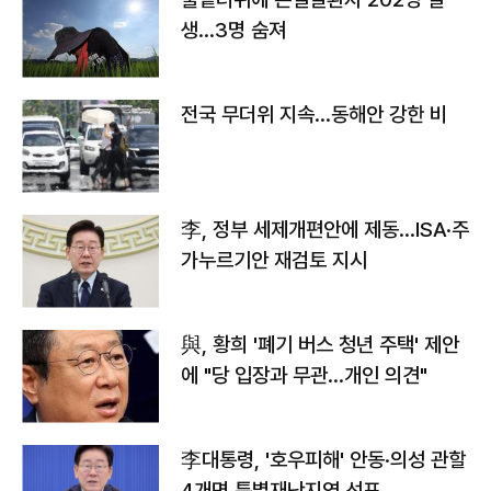
생…3명 숨져
전국 무더위 지속…동해안 강한 비
李, 정부 세제개편안에 제동…ISA·주
가누르기안 재검토 지시
與, 황희 '폐기 버스 청년 주택' 제안
에 "당 입장과 무관…개인 의견"
李대통령, '호우피해' 안동·의성 관할
4개면 특별재난지역 선포