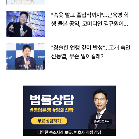
"속옷 빨고 졸업식까지"…근육병 학
생 돌본 공익, 코미디언 김규원이었
다
"경솔한 언행 깊이 반성"…고개 숙인
신동엽, 무슨 일이길래?