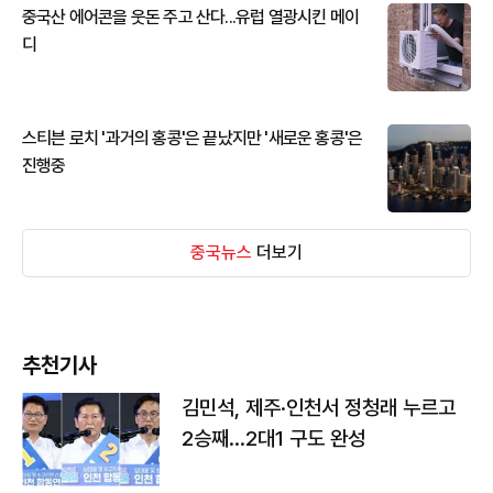
중국산 에어콘을 웃돈 주고 산다...유럽 열광시킨 메이
디
스티븐 로치 '과거의 홍콩'은 끝났지만 '새로운 홍콩'은
진행중
중국뉴스
더보기
추천기사
김민석, 제주·인천서 정청래 누르고
2승째…2대1 구도 완성