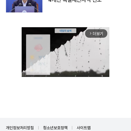
더보기
arrow_forward_ios
Unmute
개인정보처리방침
청소년보호정책
사이트맵