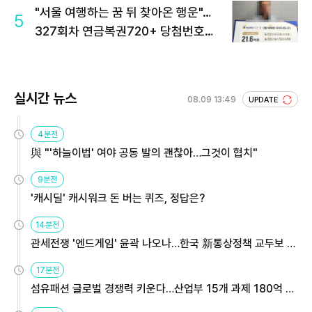
"서울 여행하는 꿈 뒤 찾아온 행운"…
5
327회차 연금복권720+ 당첨번호조
회 주목
실시간 뉴스
08.09 13:49
UPDATE
4분전
與 "'하늘이법' 여야 공동 발의 괜찮아…그것이 협치"
9분전
'캐시딜' 캐시워크 돈 버는 퀴즈, 정답은?
14분전
관세전쟁 '엔드게임' 윤곽 나오나…한국 新통상정책 교두보 활
용해야
17분전
섬유패션 글로벌 경쟁력 키운다…산업부 15개 과제 180억 지
원