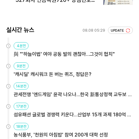
회 주목
실시간 뉴스
08.08 05:29
UPDATE
4분전
與 "'하늘이법' 여야 공동 발의 괜찮아…그것이 협치"
9분전
'캐시딜' 캐시워크 돈 버는 퀴즈, 정답은?
14분전
관세전쟁 '엔드게임' 윤곽 나오나…한국 新통상정책 교두보 활
용해야
17분전
섬유패션 글로벌 경쟁력 키운다…산업부 15개 과제 180억 지
원
18분전
농식품부, '천원의 아침밥' 참여 200개 대학 선정