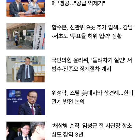
에 '맹공'…"공급 억제기"
합수본, 선관위 9곳 추가 압색…강남
·서초도 '투표율 허위 입력' 정황
국민의힘 윤리위, '돌려차기 실언' 서
범수·진종오 징계절차 개시
위성락, 스틸 美대사와 상견례…한미
관계 발전 논의
'채상병 순직' 임성근 전 사단장 항소
심도 징역 3년