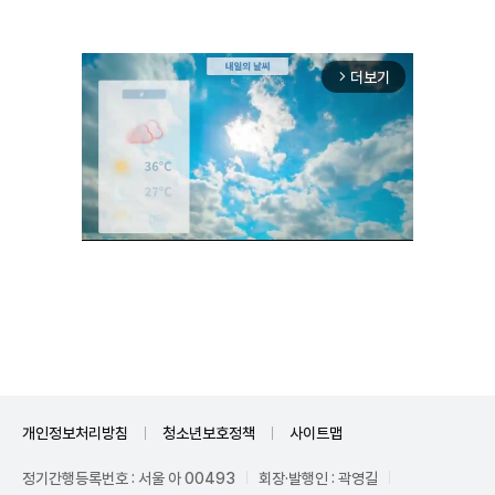
더보기
arrow_forward_ios
Unmute
개인정보처리방침
청소년보호정책
사이트맵
정기간행등록번호 : 서울 아 00493
회장·발행인 : 곽영길