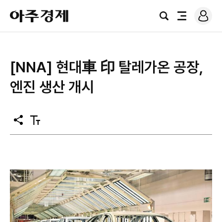
로
아
그
검
전
주
인
색
체
경
메
제
뉴
[NNA] 현대車 印 탈레가온 공장,
엔진 생산 개시
공
텍
유
스
트
크
기