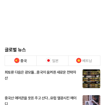
글로벌 뉴스
중국
일본
베트남
희토류 다음은 광모듈…중국이 움켜쥔 새로운 전략자
산
중국산 에어콘을 웃돈 주고 산다...유럽 열광시킨 메이
디