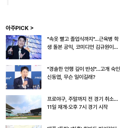
아주PICK >
"속옷 빨고 졸업식까지"…근육병 학
생 돌본 공익, 코미디언 김규원이었
다
"경솔한 언행 깊이 반성"…고개 숙인
신동엽, 무슨 일이길래?
프로야구, 주말까지 전 경기 취소…
11일 재개·오후 7시 경기 시작