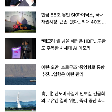
현금 88조 쌓인 SK하이닉스, 국내
채권시장 '큰손' 됐다…최대 40조 투
자
"메모리 월 넘을 해법은 HBF"…구글
도 주목한 차세대 AI 메모리
이란·오만, 호르무즈 '중앙항로 통항'
추진…입항은 이란 관리
靑, 北 탄도미사일에 안보실 긴급회
의…"유엔 결의 위반, 즉각 중단 촉
구"