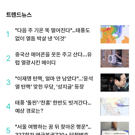
트렌드뉴스
"다음 주 기온 뚝 떨어진다"…태풍도
1
없이 열돔 박살 낸 '이것'
중국산 에어콘을 웃돈 주고 산다...유
2
럽 열광시킨 메이디
"이재명 탄핵, 얼마 안 남았다"...'윤석
3
열 탄핵' 맞힌 무당, '성지글' 등장
태풍 '돌핀'·'찬홈' 한반도 빗겨간다…
4
예상 경로는?
"서울 여행하는 꿈 뒤 찾아온 행운"…
5
327회차 연금복권720+ 당첨번호조