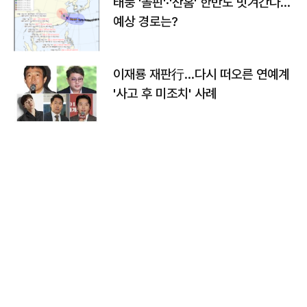
태풍 '돌핀'·'찬홈' 한반도 빗겨간다…
예상 경로는?
이재룡 재판行…다시 떠오른 연예계
'사고 후 미조치' 사례