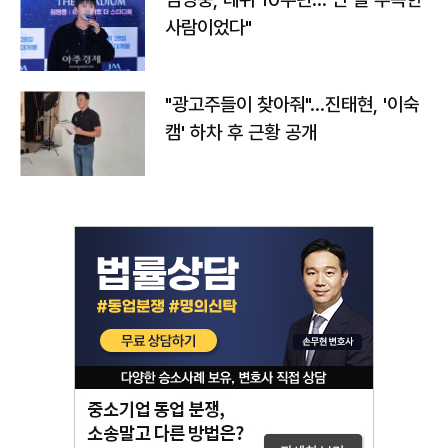
사람이었다"
"광고주들이 찾아줘"…진태현, '이숙
캠' 하차 후 근황 공개