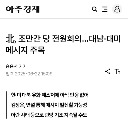
로
아
그
검
전
주
인
색
체
경
메
제
뉴
北, 조만간 당 전원회의…대남·대미
메시지 주목
송윤서 기자
공
텍
입력 2025-06-22 15:09
유
스
트
크
기
한·미 대북 유화 제스처에 아직 반응 없어
김정은, 연설 통해 메시지 발신할 가능성
이란 사태 등으로 관망 기조 지속될 수도