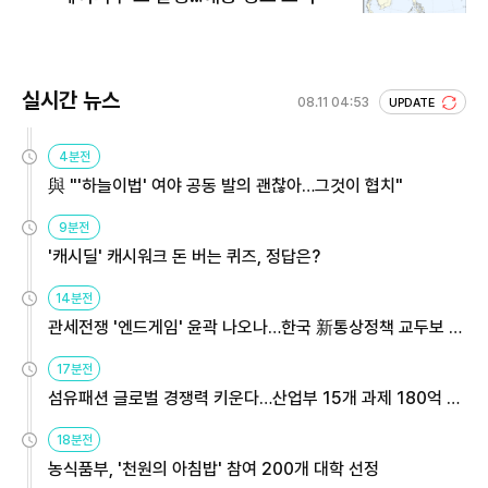
실시간 뉴스
08.11 04:53
UPDATE
4분전
與 "'하늘이법' 여야 공동 발의 괜찮아…그것이 협치"
9분전
'캐시딜' 캐시워크 돈 버는 퀴즈, 정답은?
14분전
관세전쟁 '엔드게임' 윤곽 나오나…한국 新통상정책 교두보 활
용해야
17분전
섬유패션 글로벌 경쟁력 키운다…산업부 15개 과제 180억 지
원
18분전
농식품부, '천원의 아침밥' 참여 200개 대학 선정