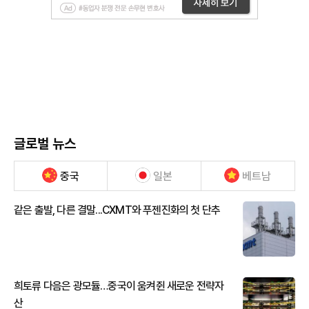
글로벌 뉴스
중국
일본
베트남
같은 출발, 다른 결말...CXMT와 푸젠진화의 첫 단추
희토류 다음은 광모듈…중국이 움켜쥔 새로운 전략자
산