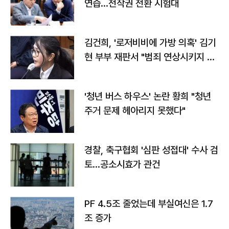
연습…전작권 전환 시험대
김건희, '로저비비에 가방 의혹' 김기
현 부부 재판서 "범죄 연상시키지 말
라"
'청년 버스 하우스' 논란 황희 "청년
주거 문제 헤아리지 못했다"
경찰, 축구협회 '심판 성접대' 수사 검
토…공소시효가 관건
PF 4.5조 줄었는데 부실여신은 1.7
조 증가