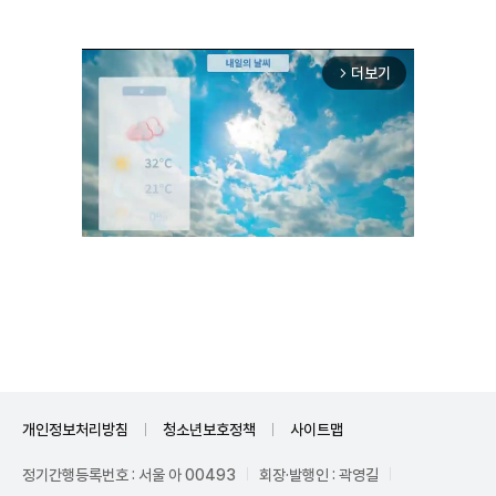
더보기
arrow_forward_ios
Mute
개인정보처리방침
청소년보호정책
사이트맵
정기간행등록번호 : 서울 아 00493
회장·발행인 : 곽영길