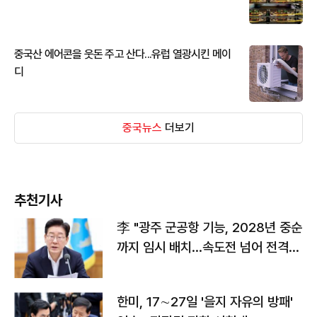
중국산 에어콘을 웃돈 주고 산다...유럽 열광시킨 메이
디
중국뉴스
더보기
추천기사
李 "광주 군공항 기능, 2028년 중순
까지 임시 배치…속도전 넘어 전격
전"
한미, 17∼27일 '을지 자유의 방패'