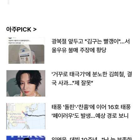
아주PICK >
광복절 앞두고 "김구는 빨갱이"…서
울우유 불매 주장에 황당
'거꾸로 태극기'에 분노한 김희철, 결
국 사과…"제 잘못"
태풍 '돌핀'·'찬홈'에 이어 16호 태풍
'페이러우'도 발생…예상 경로 보니
임영웅, 데뷔 10주년…"난 늘 부족한