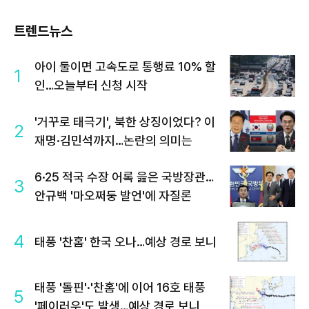
트렌드뉴스
아이 둘이면 고속도로 통행료 10% 할
1
인…오늘부터 신청 시작
'거꾸로 태극기', 북한 상징이었다? 이
2
재명·김민석까지…논란의 의미는
6·25 적국 수장 어록 읊은 국방장관…
3
안규백 '마오쩌둥 발언'에 자질론
4
태풍 '찬홈' 한국 오나…예상 경로 보니
태풍 '돌핀'·'찬홈'에 이어 16호 태풍
5
'페이러우'도 발생…예상 경로 보니