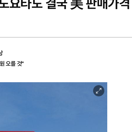
도요타도 결국 美 판매가격
상
원 오를 것"
이
미
지
확
대