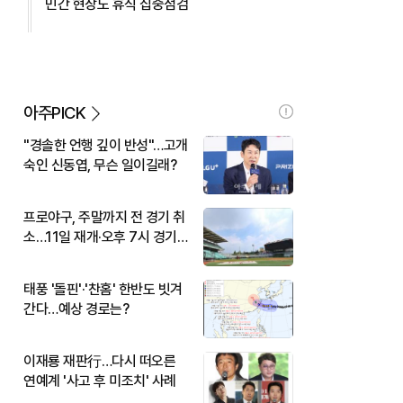
민간 현장도 휴식 집중점검
아주PICK
"경솔한 언행 깊이 반성"…고개
숙인 신동엽, 무슨 일이길래?
프로야구, 주말까지 전 경기 취
소…11일 재개·오후 7시 경기
시작
태풍 '돌핀'·'찬홈' 한반도 빗겨
간다…예상 경로는?
이재룡 재판行…다시 떠오른
연예계 '사고 후 미조치' 사례