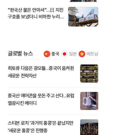
"한국산 물은 안마셔"…日 지진
구호품 보냈더니 비하한 누리
꾼
글로벌 뉴스
중국
일본
베트남
희토류 다음은 광모듈…중국이 움켜쥔
새로운 전략자산
중국산 에어콘을 웃돈 주고 산다...유럽
열광시킨 메이디
스티븐 로치 '과거의 홍콩'은 끝났지만
'새로운 홍콩'은 진행중