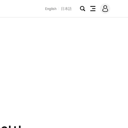
로
English
日本語
그
검
전
인
색
체
메
뉴