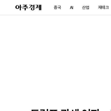
아
중국
AI
산업
재테크
주
경
제