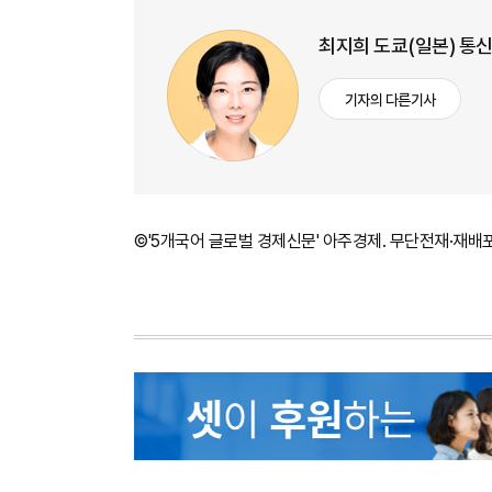
최지희 도쿄(일본) 통
기자의 다른기사
©'5개국어 글로벌 경제신문' 아주경제. 무단전재·재배