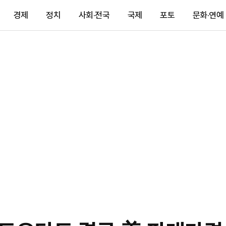
경제
정치
사회·전국
국제
포토
문화·연예