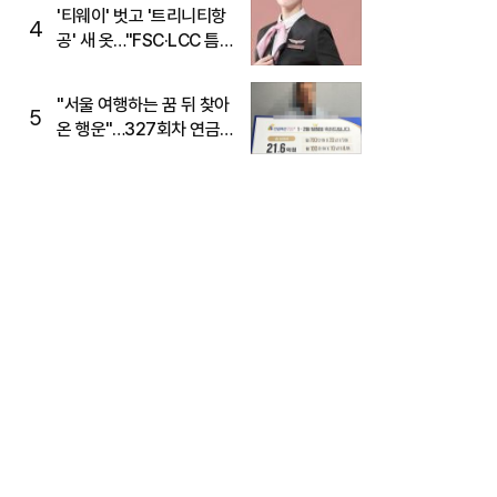
'티웨이' 벗고 '트리니티항
4
공' 새 옷…"FSC·LCC 틈
새, SSC 전략으로 공략"
"서울 여행하는 꿈 뒤 찾아
5
온 행운"…327회차 연금
복권720+ 당첨번호조회
주목