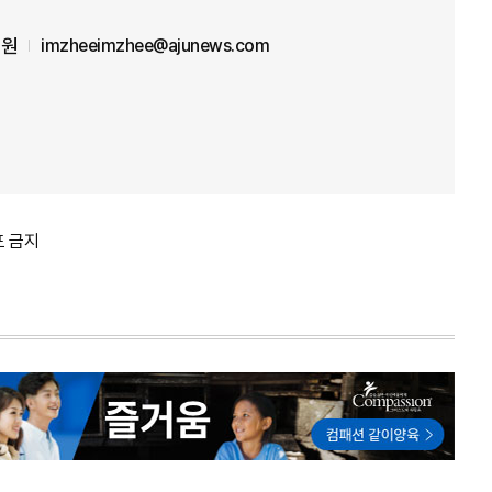
신원
imzheeimzhee@ajunews.com
포 금지