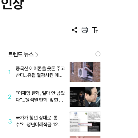
 인상
공
프
텍
유
린
스
트
트
크
기
트렌드 뉴스
중국산 에어콘을 웃돈 주고
1
산다...유럽 열광시킨 메이
디
"이재명 탄핵, 얼마 안 남았
2
다"...'윤석열 탄핵' 맞힌 무
당, '성지글' 등장
국가가 청년 상대로 '통
3
수'?...청년미래적금 12%
준다더니 "응, 오류야"