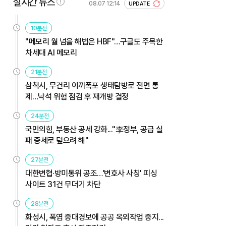
실시간 뉴스
08.07 12:14
UPDATE
10분전
"메모리 월 넘을 해법은 HBF"…구글도 주목한
차세대 AI 메모리
21분전
삼척시, 무건리 이끼폭포 생태탐방로 전면 통
제…낙석 위험 점검 후 재개방 결정
24분전
국민의힘, 부동산 공세 강화..."李정부, 공급 실
패 증세로 덮으려 해"
27분전
대한변협·방미통위 공조…'변호사 사칭' 피싱
사이트 31건 무더기 차단
28분전
화성시, 폭염 중대경보에 공공 옥외작업 중지...