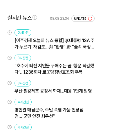
실시간 뉴스
08.08 23:34
UPDATE
2시간전
[아주경제 오늘의 뉴스 종합] 李대통령 'ISA·주
가 누르기' 재검토…與 "환영" 野 "졸속 국정"
外
3시간전
"호수에 빠진 지인들 구해주는 꿈, 행운 직감했
다"…1236회차 로또당첨번호조회 주목
3시간전
부산 철강제조 공장서 화재…대응 1단계 발령
4시간전
명현관 해남군수, 주말 폭염·가뭄 현장점
검…"군민 안전 최우선"
4시간전