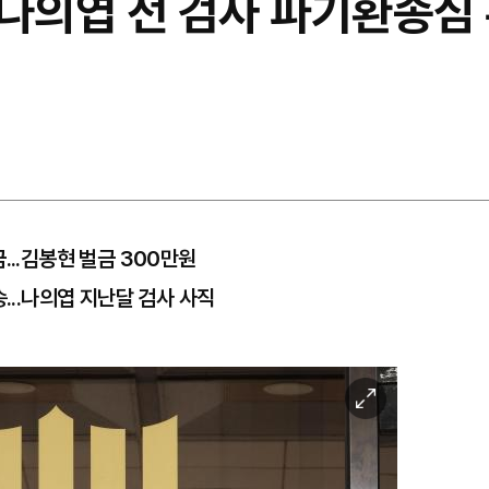
 나의엽 전 검사 파기환송심 
...김봉현 벌금 300만원
...나의엽 지난달 검사 사직
이
미
지