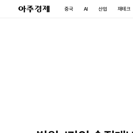
아
중국
AI
산업
재테크
주
경
제