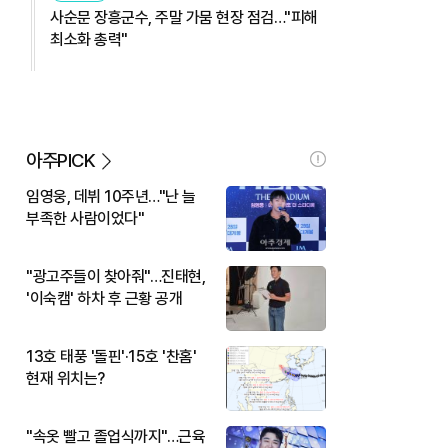
사순문 장흥군수, 주말 가뭄 현장 점검…"피해
최소화 총력"
아주PICK
임영웅, 데뷔 10주년…"난 늘
부족한 사람이었다"
"광고주들이 찾아줘"…진태현,
'이숙캠' 하차 후 근황 공개
13호 태풍 '돌핀'·15호 '찬홈'
현재 위치는?
"속옷 빨고 졸업식까지"…근육