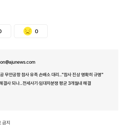
0
0
won@ajunews.com
공 무안공항 참사 유족 손배소 대리..."참사 진상 명확히 규명"
 해결사 되나...전세사기·임대차분쟁 평균 3개월내 해결
포 금지