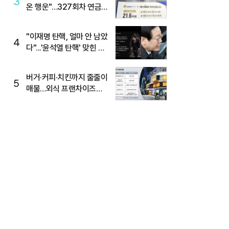
3
온 행운"…327회차 연금
복권720+ 당첨번호조회
주목
"이재명 탄핵, 얼마 안 남았
4
다"...'윤석열 탄핵' 맞힌 무
당, '성지글' 등장
버거·커피·치킨까지 줄줄이
5
매물…외식 프랜차이즈
M&A '활기'