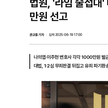
법원, '라임 술접대'
만원 선고
권규홍 기자
입력 2025-06-19 17:00
나의엽·이주현 변호사 각각 1000만원 벌금
대법, 1·2심 무죄판결 뒤집고 유죄 파기환송