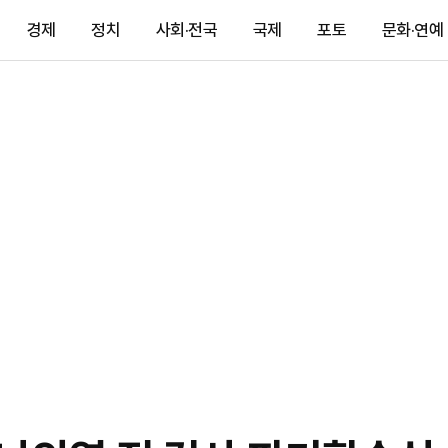
경제
정치
사회·전국
국제
포토
문화·연예