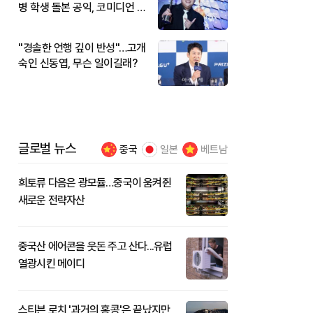
병 학생 돌본 공익, 코미디언 김
규원이었다
"경솔한 언행 깊이 반성"…고개
숙인 신동엽, 무슨 일이길래?
글로벌 뉴스
중국
일본
베트남
희토류 다음은 광모듈…중국이 움켜쥔
새로운 전략자산
중국산 에어콘을 웃돈 주고 산다...유럽
열광시킨 메이디
스티븐 로치 '과거의 홍콩'은 끝났지만