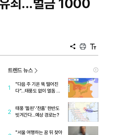
유죄...벌금 1000
공
프
텍
유
린
스
트
트
크
기
트렌드 뉴스
"다음 주 기온 뚝 떨어진
1
다"…태풍도 없이 열돔 박
살 낸 '이것'
태풍 '돌핀'·'찬홈' 한반도
2
빗겨간다…예상 경로는?
"서울 여행하는 꿈 뒤 찾아