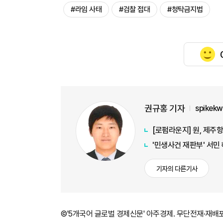
#라임 사태
#검찰 접대
#청탁금지법
권규홍 기자
spikek
[로펌라운지] 원, 제주항
'민생사건 재판부' 서민
기자의 다른기사
©'5개국어 글로벌 경제신문' 아주경제. 무단전재·재배