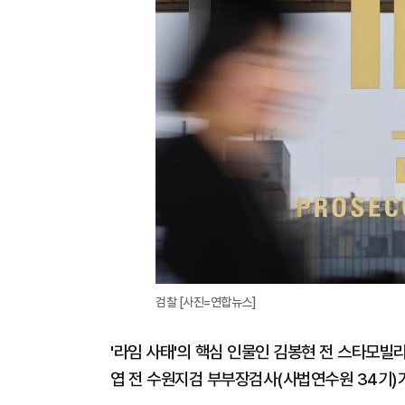
검찰 [사진=연합뉴스]
'라임 사태'의 핵심 인물인 김봉현 전 스타모빌
엽 전 수원지검 부부장검사(사법연수원 34기)