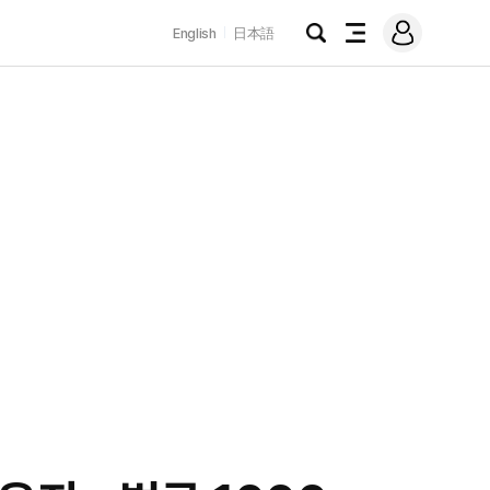
로
English
日本語
그
검
전
인
색
체
메
뉴