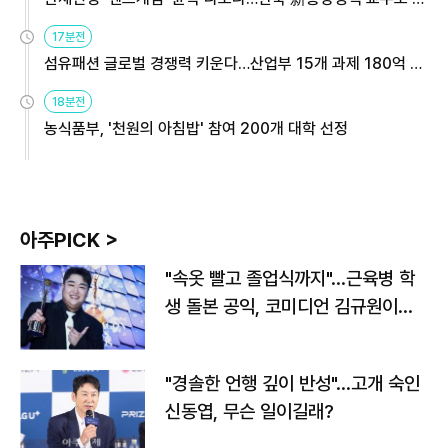
용해야
17분전
섬유패션 글로벌 경쟁력 키운다…산업부 15개 과제 180억 지
원
18분전
농식품부, '천원의 아침밥' 참여 200개 대학 선정
아주PICK >
"속옷 빨고 졸업식까지"…근육병 학
생 돌본 공익, 코미디언 김규원이었
다
"경솔한 언행 깊이 반성"…고개 숙인
신동엽, 무슨 일이길래?