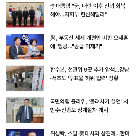
李대통령 "군, 내란 이후 신뢰 회복
해야…지휘부 헌신해달라"
與, 부동산 세제 개편안 비판 오세훈
에 '맹공'…"공급 억제기"
합수본, 선관위 9곳 추가 압색…강남
·서초도 '투표율 허위 입력' 정황
국민의힘 윤리위, '돌려차기 실언' 서
범수·진종오 징계절차 개시
위성락, 스틸 美대사와 상견례…한미