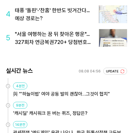
태풍 '돌핀'·'찬홈' 한반도 빗겨간다…
4
예상 경로는?
"서울 여행하는 꿈 뒤 찾아온 행운"…
5
327회차 연금복권720+ 당첨번호조
회 주목
실시간 뉴스
08.08 04:56
UPDATE
4분전
與 "'하늘이법' 여야 공동 발의 괜찮아…그것이 협치"
9분전
'캐시딜' 캐시워크 돈 버는 퀴즈, 정답은?
14분전
관세전쟁 '엔드게임' 윤곽 나오나…한국 新통상정책 교두보 활