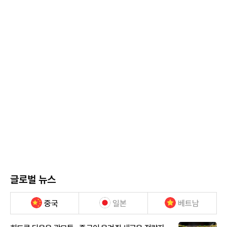
글로벌 뉴스
중국
일본
베트남