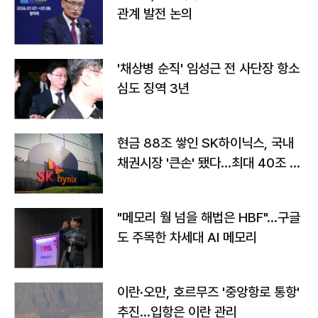
관계 발전 논의
'채상병 순직' 임성근 전 사단장 항소
심도 징역 3년
현금 88조 쌓인 SK하이닉스, 국내
채권시장 '큰손' 됐다…최대 40조 투
자
"메모리 월 넘을 해법은 HBF"…구글
도 주목한 차세대 AI 메모리
이란·오만, 호르무즈 '중앙항로 통항'
추진…입항은 이란 관리