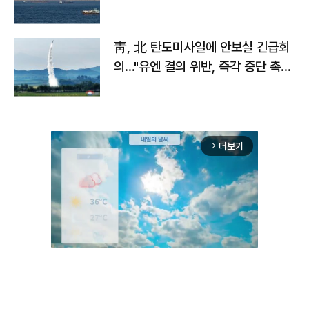
靑, 北 탄도미사일에 안보실 긴급회
의…"유엔 결의 위반, 즉각 중단 촉
구"
더보기
arrow_forward_ios
Mute