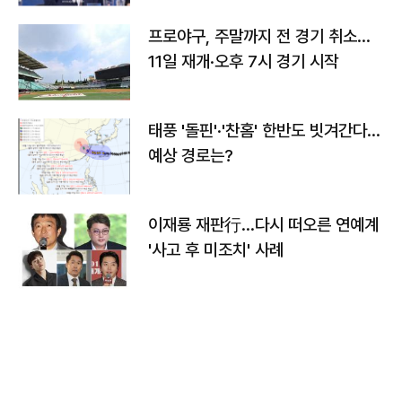
프로야구, 주말까지 전 경기 취소…
11일 재개·오후 7시 경기 시작
태풍 '돌핀'·'찬홈' 한반도 빗겨간다…
예상 경로는?
이재룡 재판行…다시 떠오른 연예계
'사고 후 미조치' 사례