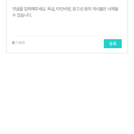
0
/ 300
등록