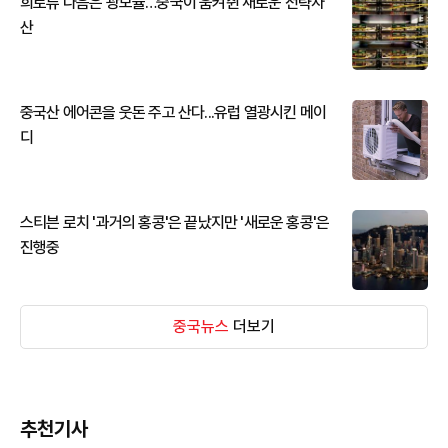
희토류 다음은 광모듈…중국이 움켜쥔 새로운 전략자
산
중국산 에어콘을 웃돈 주고 산다...유럽 열광시킨 메이
디
스티븐 로치 '과거의 홍콩'은 끝났지만 '새로운 홍콩'은
진행중
중국뉴스
더보기
추천기사