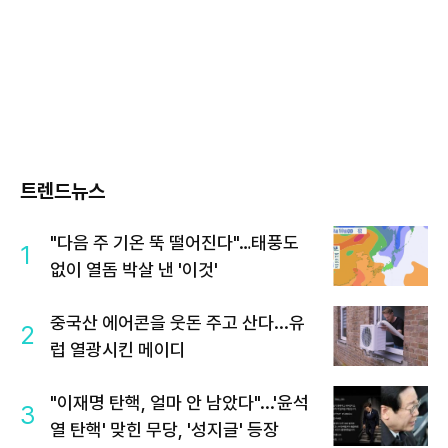
트렌드뉴스
"다음 주 기온 뚝 떨어진다"…태풍도
1
없이 열돔 박살 낸 '이것'
중국산 에어콘을 웃돈 주고 산다...유
2
럽 열광시킨 메이디
"이재명 탄핵, 얼마 안 남았다"...'윤석
3
열 탄핵' 맞힌 무당, '성지글' 등장