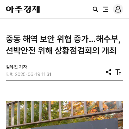
로
아
그
검
전
주
인
색
체
경
메
제
뉴
중동 해역 보안 위협 증가…해수부,
선박안전 위해 상황점검회의 개최
김유진 기자
공
텍
입력 2025-06-19 11:31
유
스
트
크
기