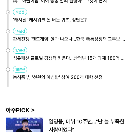
與 "'하늘이법' 여야 공동 발의 괜찮아…그것이 협치"
9분전
'캐시딜' 캐시워크 돈 버는 퀴즈, 정답은?
14분전
관세전쟁 '엔드게임' 윤곽 나오나…한국 新통상정책 교두보 활
용해야
17분전
섬유패션 글로벌 경쟁력 키운다…산업부 15개 과제 180억 지
원
18분전
농식품부, '천원의 아침밥' 참여 200개 대학 선정
아주PICK >
임영웅, 데뷔 10주년…"난 늘 부족한
사람이었다"