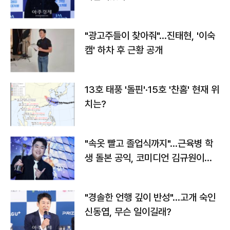
"광고주들이 찾아줘"…진태현, '이숙
캠' 하차 후 근황 공개
13호 태풍 '돌핀'·15호 '찬홈' 현재 위
치는?
"속옷 빨고 졸업식까지"…근육병 학
생 돌본 공익, 코미디언 김규원이었
다
"경솔한 언행 깊이 반성"…고개 숙인
신동엽, 무슨 일이길래?