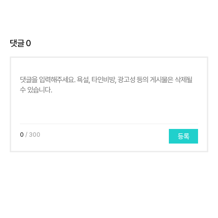
댓글
0
0
/ 300
등록