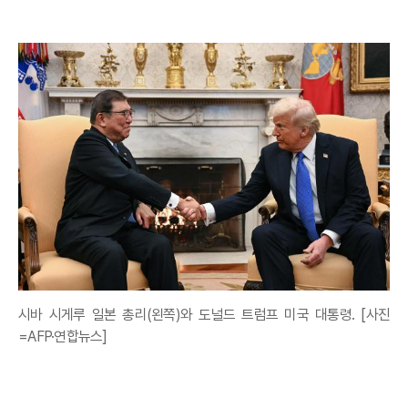
시바 시게루 일본 총리(왼쪽)와 도널드 트럼프 미국 대통령. [사진
=AFP·연합뉴스]