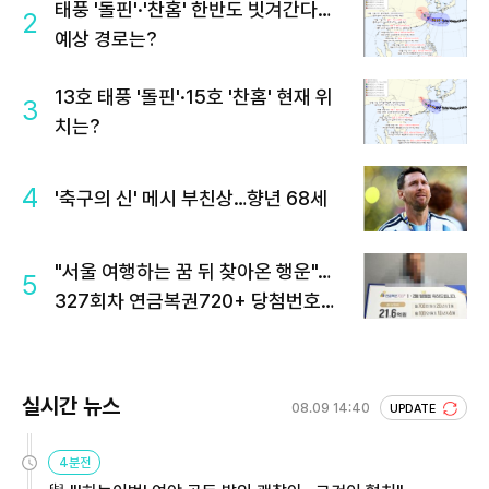
태풍 '돌핀'·'찬홈' 한반도 빗겨간다…
2
예상 경로는?
13호 태풍 '돌핀'·15호 '찬홈' 현재 위
3
치는?
4
'축구의 신' 메시 부친상…향년 68세
"서울 여행하는 꿈 뒤 찾아온 행운"…
5
327회차 연금복권720+ 당첨번호조
회 주목
실시간 뉴스
08.09 14:40
UPDATE
4분전