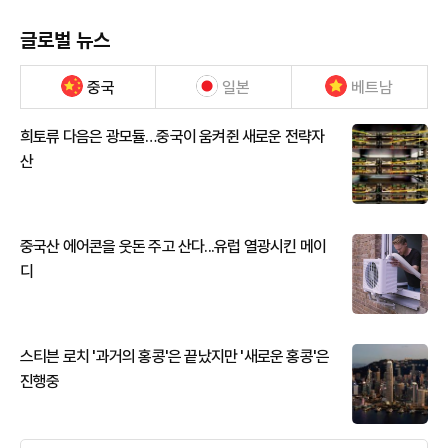
글로벌 뉴스
중국
일본
베트남
희토류 다음은 광모듈…중국이 움켜쥔 새로운 전략자
산
중국산 에어콘을 웃돈 주고 산다...유럽 열광시킨 메이
디
스티븐 로치 '과거의 홍콩'은 끝났지만 '새로운 홍콩'은
진행중