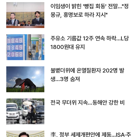
이임생이 밝힌 '빵집 회동' 전말…"정
몽규, 홍명보로 하라 지시"
주유소 기름값 12주 연속 하락…L당
1800원대 유지
불볕더위에 온열질환자 202명 발
생…3명 숨져
전국 무더위 지속…동해안 강한 비
李, 정부 세제개편안에 제동…ISA·주