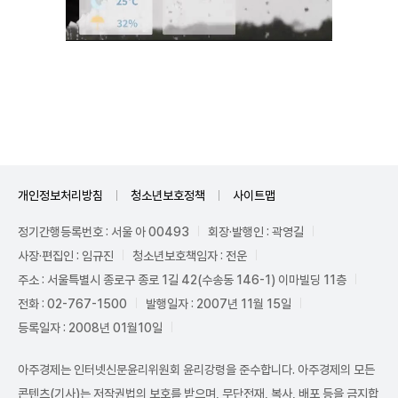
Unmute
개인정보처리방침
청소년보호정책
사이트맵
정기간행등록번호 : 서울 아 00493
회장·발행인 : 곽영길
사장·편집인 : 임규진
청소년보호책임자 : 전운
주소 : 서울특별시 종로구 종로 1길 42(수송동 146-1) 이마빌딩 11층
전화 : 02-767-1500
발행일자 : 2007년 11월 15일
등록일자 : 2008년 01월10일
아주경제는 인터넷신문윤리위원회 윤리강령을 준수합니다. 아주경제의 모든
콘텐츠(기사)는 저작권법의 보호를 받으며, 무단전재, 복사, 배포 등을 금지합