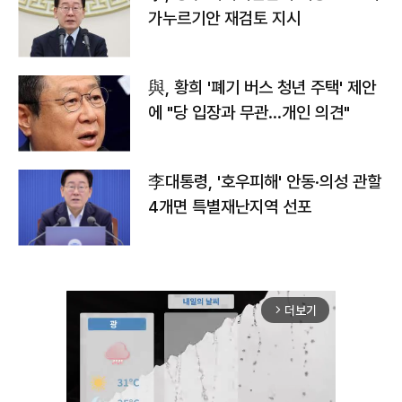
가누르기안 재검토 지시
與, 황희 '폐기 버스 청년 주택' 제안
에 "당 입장과 무관…개인 의견"
李대통령, '호우피해' 안동·의성 관할
4개면 특별재난지역 선포
더보기
arrow_forward_ios