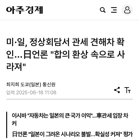
로
아
그
검
전
주
인
색
체
경
메
제
뉴
미·일, 정상회담서 관세 견해차 확
인...日언론 "합의 환상 속으로 사
라져"
최지희 도쿄(일본) 통신원
공
텍
입력 2025-06-18 11:08
유
스
트
크
기
이시바 "자동차는 일본의 큰 국가 이익"...車관세 입장 차
커
日언론 "일본이 그려온 시나리오 불발…확실성 커져" 평가