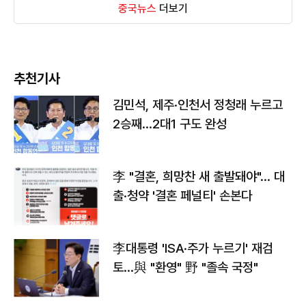
중국뉴스
더보기
추천기사
김민석, 제주·인천서 정청래 누르고
2승째…2대1 구도 완성
李 "결혼, 희망찬 새 출발돼야"… 대
출·청약 '결혼 페널티' 손본다
李대통령 'ISA·주가 누르기' 재검
토…與 "환영" 野 "졸속 국정"