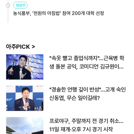
원
18분전
농식품부, '천원의 아침밥' 참여 200개 대학 선정
아주PICK >
"속옷 빨고 졸업식까지"…근육병 학
생 돌본 공익, 코미디언 김규원이었
다
"경솔한 언행 깊이 반성"…고개 숙인
신동엽, 무슨 일이길래?
프로야구, 주말까지 전 경기 취소…
11일 재개·오후 7시 경기 시작