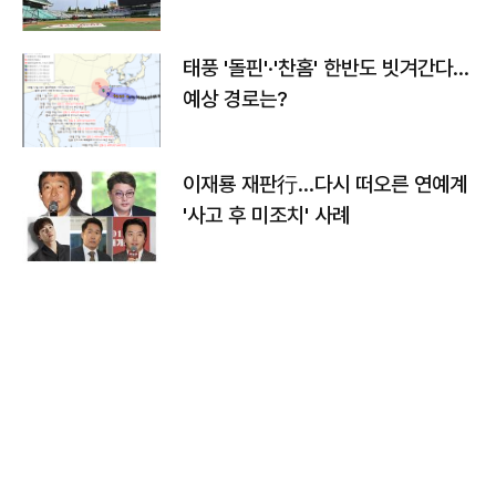
태풍 '돌핀'·'찬홈' 한반도 빗겨간다…
예상 경로는?
이재룡 재판行…다시 떠오른 연예계
'사고 후 미조치' 사례