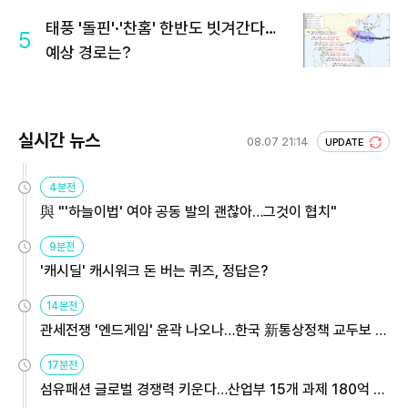
회 주목
태풍 '돌핀'·'찬홈' 한반도 빗겨간다…
5
예상 경로는?
실시간 뉴스
08.07 21:14
UPDATE
4분전
與 "'하늘이법' 여야 공동 발의 괜찮아…그것이 협치"
9분전
'캐시딜' 캐시워크 돈 버는 퀴즈, 정답은?
14분전
관세전쟁 '엔드게임' 윤곽 나오나…한국 新통상정책 교두보 활
용해야
17분전
섬유패션 글로벌 경쟁력 키운다…산업부 15개 과제 180억 지