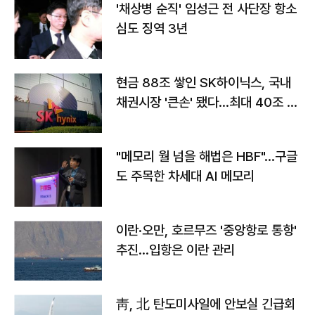
'채상병 순직' 임성근 전 사단장 항소
심도 징역 3년
현금 88조 쌓인 SK하이닉스, 국내
채권시장 '큰손' 됐다…최대 40조 투
자
"메모리 월 넘을 해법은 HBF"…구글
도 주목한 차세대 AI 메모리
이란·오만, 호르무즈 '중앙항로 통항'
추진…입항은 이란 관리
靑, 北 탄도미사일에 안보실 긴급회