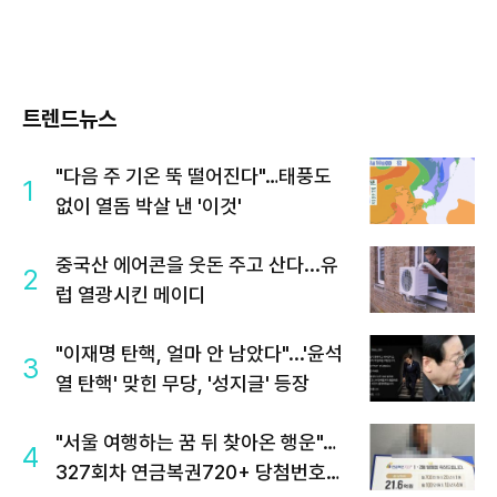
트렌드뉴스
"다음 주 기온 뚝 떨어진다"…태풍도
1
없이 열돔 박살 낸 '이것'
중국산 에어콘을 웃돈 주고 산다...유
2
럽 열광시킨 메이디
"이재명 탄핵, 얼마 안 남았다"...'윤석
3
열 탄핵' 맞힌 무당, '성지글' 등장
"서울 여행하는 꿈 뒤 찾아온 행운"…
4
327회차 연금복권720+ 당첨번호조