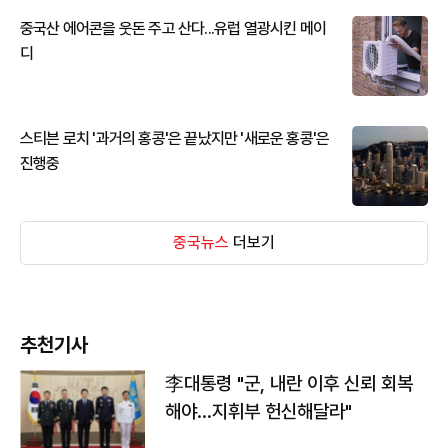
중국산 에어콘을 웃돈 주고 산다...유럽 열광시킨 메이
디
스티븐 로치 '과거의 홍콩'은 끝났지만 '새로운 홍콩'은
진행중
중국뉴스
더보기
추천기사
李대통령 "군, 내란 이후 신뢰 회복
해야…지휘부 헌신해달라"