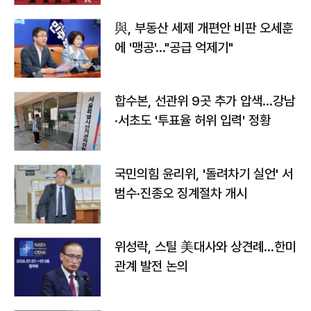
與, 부동산 세제 개편안 비판 오세훈
에 '맹공'…"공급 억제기"
합수본, 선관위 9곳 추가 압색…강남
·서초도 '투표율 허위 입력' 정황
국민의힘 윤리위, '돌려차기 실언' 서
범수·진종오 징계절차 개시
위성락, 스틸 美대사와 상견례…한미
관계 발전 논의