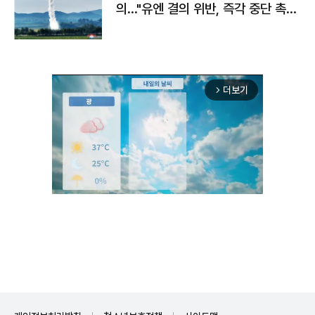
의…"유엔 결의 위반, 즉각 중단 촉
구"
더보기
arrow_forward_ios
Unmute