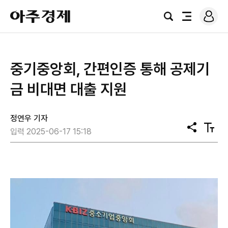
로
아
그
검
전
주
인
색
체
경
메
제
뉴
중기중앙회, 간편인증 통해 공제기
금 비대면 대출 지원
정연우 기자
공
텍
입력 2025-06-17 15:18
유
스
트
크
기