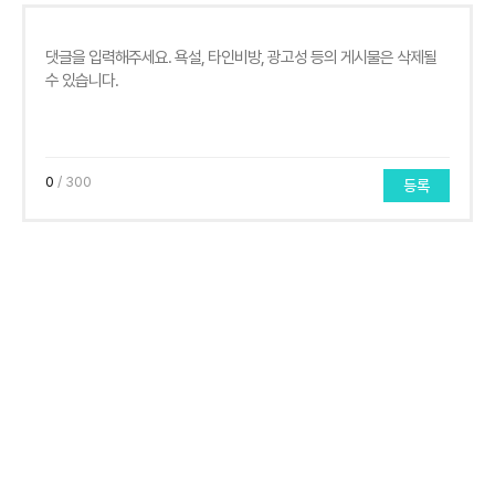
0
/ 300
등록