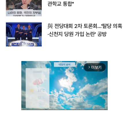
관학교 통합"
與 전당대회 2차 토론회…'탈당 의혹
·신천지 당원 가입 논란' 공방
더보기
arrow_forward_ios
Unmute