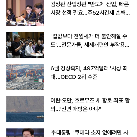
김정관 산업장관 "반도체 산업, 빠른
시장 선점 필요…주52시간제 손봐
야"
"집값보다 전월세가 더 불안해질 수
도"…전문가들, 세제개편안 부작용
우려
6월 경상흑자, 497억달러 '사상 최
대'…OECD 2위 수준
이란·오만, 호르무즈 새 항로 좌표 합
의…"전면 개방은 아냐"
李대통령 "쿠데타 소지 없애려면 사