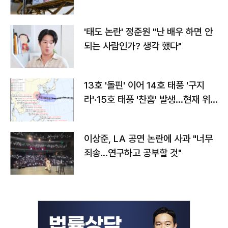
'태도 논란' 정준원 "난 배우 하면 안
되는 사람인가? 생각 했다"
13호 '돌핀' 이어 14호 태풍 '구지
라'·15호 태풍 '찬홈' 발생…현재 위
치와 이동경로는?
이상준, LA 공연 논란에 사과 "너무
죄송…연구하고 공부할 것"