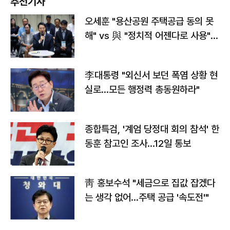
추천기사
오세훈 "용산공원 주택공급 동의 못
해" vs 與 "정치적 어젠다로 사용"
맞불
李대통령 "외신서 보던 폭염 상황 현
실로…모든 행정력 총동원하라"
종합특검, '계엄 당정대 회의 참석' 한
동훈 참고인 조사...12일 통보
靑 홍보수석 "세금으로 집값 잡겠다
는 생각 없어…주택 공급 '속도전'"