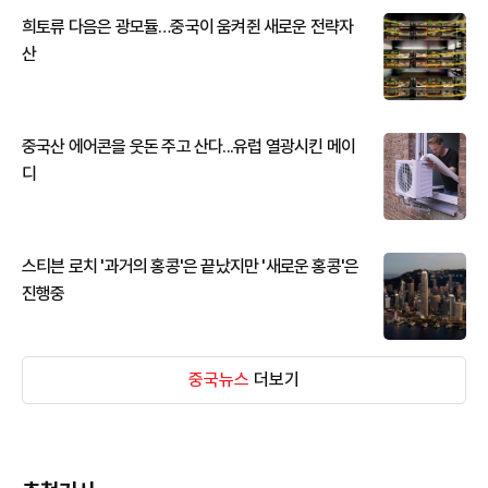
희토류 다음은 광모듈…중국이 움켜쥔 새로운 전략자
산
중국산 에어콘을 웃돈 주고 산다...유럽 열광시킨 메이
디
스티븐 로치 '과거의 홍콩'은 끝났지만 '새로운 홍콩'은
진행중
중국뉴스
더보기