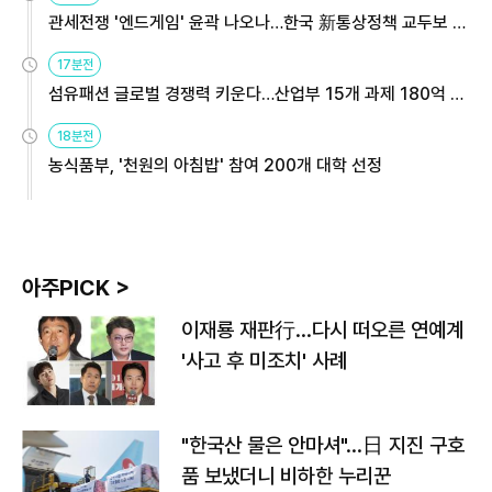
관세전쟁 '엔드게임' 윤곽 나오나…한국 新통상정책 교두보 활
용해야
17분전
섬유패션 글로벌 경쟁력 키운다…산업부 15개 과제 180억 지
원
18분전
농식품부, '천원의 아침밥' 참여 200개 대학 선정
아주PICK >
이재룡 재판行…다시 떠오른 연예계
'사고 후 미조치' 사례
"한국산 물은 안마셔"…日 지진 구호
품 보냈더니 비하한 누리꾼