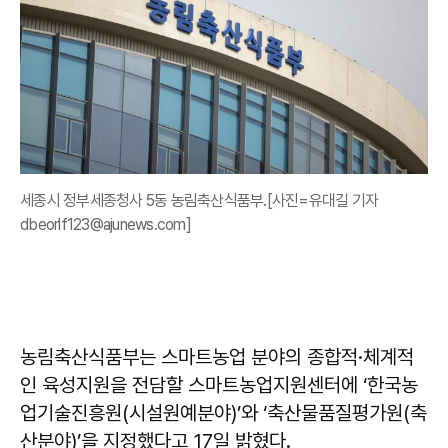
세종시 정부세종청사 5동 농림축산식품부.[사진=유대길 기자
dbeorlf123@ajunews.com]
농림축산식품부는 스마트농업 분야의 종합적·체계적
인 육성지원을 전담할 스마트농업지원센터에 ‘한국농
업기술진흥원(시설원예분야)’와 ‘축산물품질평가원(축
산분야)’을 지정했다고 17일 밝혔다.