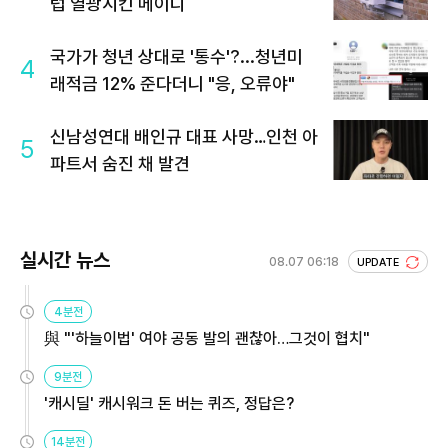
럽 열광시킨 메이디
국가가 청년 상대로 '통수'?...청년미
4
래적금 12% 준다더니 "응, 오류야"
신남성연대 배인규 대표 사망…인천 아
5
파트서 숨진 채 발견
실시간 뉴스
08.07 06:18
UPDATE
4분전
與 "'하늘이법' 여야 공동 발의 괜찮아…그것이 협치"
9분전
'캐시딜' 캐시워크 돈 버는 퀴즈, 정답은?
14분전