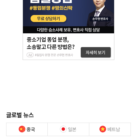
글로벌 뉴스
중국
일본
베트남