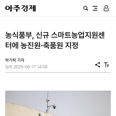
로
아
그
검
전
주
인
색
체
경
메
제
뉴
농식품부, 신규 스마트농업지원센
터에 농진원·축품원 지정
박기락 기자
공
텍
입력 2025-06-17 14:06
유
스
트
크
기