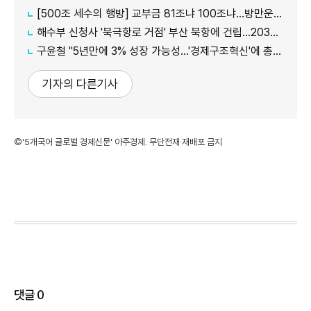
[500조 세수의 행방] 교부금 81조냐 100조냐…방만운용 논란 속 산정체계 도마에
해수부 신청사 '북극항로 거점' 부산 북항에 건립…2030년 완공
구윤철 "5년만에 3% 성장 가능성…'경제구조혁신'에 총력"
기자의 다른기사
©'5개국어 글로벌 경제신문' 아주경제. 무단전재·재배포 금지
댓글
0