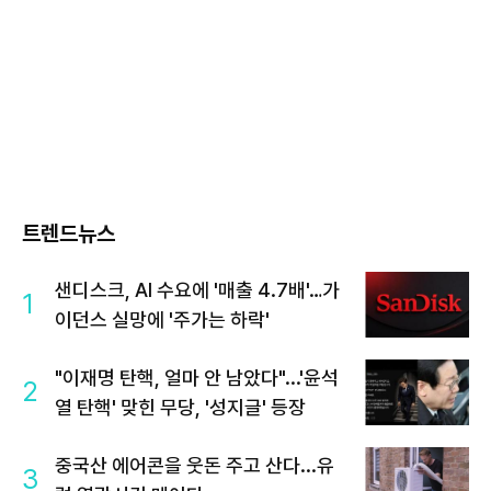
트렌드뉴스
샌디스크, AI 수요에 '매출 4.7배'…가
1
이던스 실망에 '주가는 하락'
"이재명 탄핵, 얼마 안 남았다"...'윤석
2
열 탄핵' 맞힌 무당, '성지글' 등장
중국산 에어콘을 웃돈 주고 산다...유
3