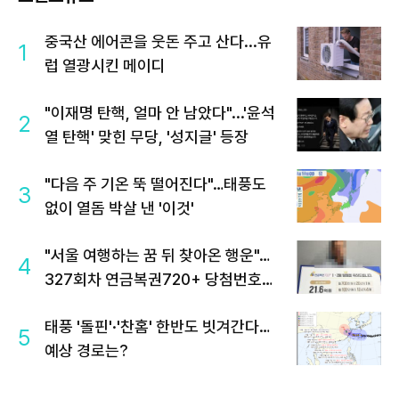
중국산 에어콘을 웃돈 주고 산다...유
1
럽 열광시킨 메이디
"이재명 탄핵, 얼마 안 남았다"...'윤석
2
열 탄핵' 맞힌 무당, '성지글' 등장
"다음 주 기온 뚝 떨어진다"…태풍도
3
없이 열돔 박살 낸 '이것'
"서울 여행하는 꿈 뒤 찾아온 행운"…
4
327회차 연금복권720+ 당첨번호조
회 주목
태풍 '돌핀'·'찬홈' 한반도 빗겨간다…
5
예상 경로는?