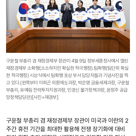
구윤철 부총리 겸 재정경제부 장관이 4월 9일 정부세종청사에서 열린
재정경제부 소확행(소소하지만 확실한 적극행정).팀확행(팀단위 확실
한 적극행정) 시상식에서 팀확행 포상 부서 담당자들과 기념사진을 찍
고 있다.(왼쪽부터 이희곤 외환제도과장, 박은영 금융세제과장, 구윤철
부총리, 유예림 전략투자지원과장, 민경신 물가정책과장, 윤정주 공급
망정책담당관)[사진=재경부]
구윤철 부총리 겸 재정경제부 장관이 미국과 이란의 2
주간 휴전 기간을 최대한 활용해 전쟁 장기화에 대비