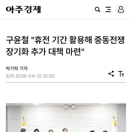
로
아
그
검
전
주
인
색
체
경
메
제
뉴
구윤철 "휴전 기간 활용해 중동전쟁
장기화 추가 대책 마련"
박기락 기자
공
텍
입력 2026-04-10 10:00
유
스
트
크
기