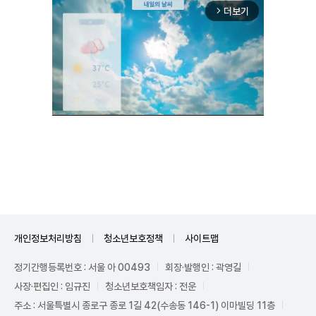
더보기
arrow_forward_ios
Unmute
개인정보처리방침
청소년보호정책
사이트맵
정기간행등록번호 : 서울 아 00493
회장·발행인 : 곽영길
사장·편집인 : 임규진
청소년보호책임자 : 전운
주소 : 서울특별시 종로구 종로 1길 42(수송동 146-1) 이마빌딩 11층