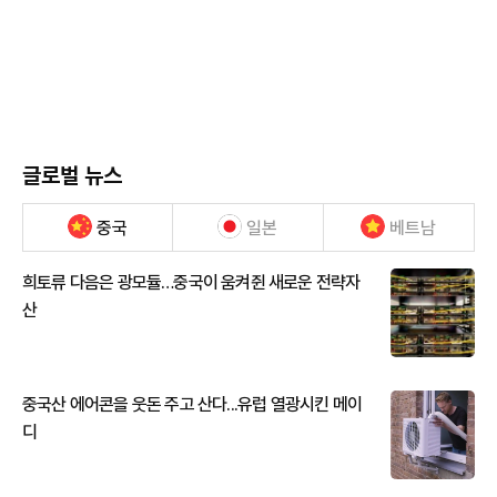
글로벌 뉴스
중국
일본
베트남
희토류 다음은 광모듈…중국이 움켜쥔 새로운 전략자
산
중국산 에어콘을 웃돈 주고 산다...유럽 열광시킨 메이
디