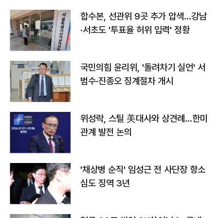
합수본, 선관위 9곳 추가 압색…강남
·서초도 '투표율 허위 입력' 정황
국민의힘 윤리위, '돌려차기 실언' 서
범수·진종오 징계절차 개시
위성락, 스틸 美대사와 상견례…한미
관계 발전 논의
'채상병 순직' 임성근 전 사단장 항소
심도 징역 3년