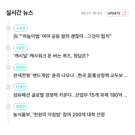
실시간 뉴스
08.07 18:45
UPDATE
4분전
與 "'하늘이법' 여야 공동 발의 괜찮아…그것이 협치"
9분전
'캐시딜' 캐시워크 돈 버는 퀴즈, 정답은?
14분전
관세전쟁 '엔드게임' 윤곽 나오나…한국 新통상정책 교두보 활
용해야
17분전
섬유패션 글로벌 경쟁력 키운다…산업부 15개 과제 180억 지
원
18분전
농식품부, '천원의 아침밥' 참여 200개 대학 선정