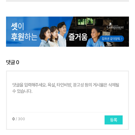
댓글
0
0
/ 300
등록