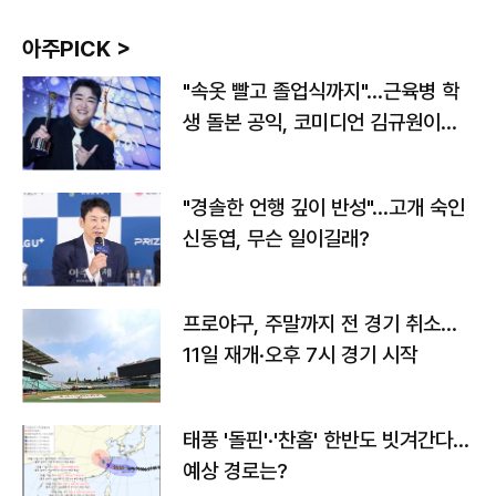
아주PICK >
"속옷 빨고 졸업식까지"…근육병 학
생 돌본 공익, 코미디언 김규원이었
다
"경솔한 언행 깊이 반성"…고개 숙인
신동엽, 무슨 일이길래?
프로야구, 주말까지 전 경기 취소…
11일 재개·오후 7시 경기 시작
태풍 '돌핀'·'찬홈' 한반도 빗겨간다…
예상 경로는?