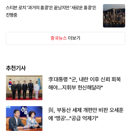
스티븐 로치 '과거의 홍콩'은 끝났지만 '새로운 홍콩'은
진행중
중국뉴스
더보기
추천기사
李대통령 "군, 내란 이후 신뢰 회복
해야…지휘부 헌신해달라"
與, 부동산 세제 개편안 비판 오세훈
에 '맹공'…"공급 억제기"