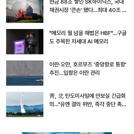
현금 88조 쌓인 SK하이닉스, 국내
채권시장 '큰손' 됐다…최대 40조 투
자
"메모리 월 넘을 해법은 HBF"…구글
도 주목한 차세대 AI 메모리
이란·오만, 호르무즈 '중앙항로 통항'
추진…입항은 이란 관리
靑, 北 탄도미사일에 안보실 긴급회
의…"유엔 결의 위반, 즉각 중단 촉
구"