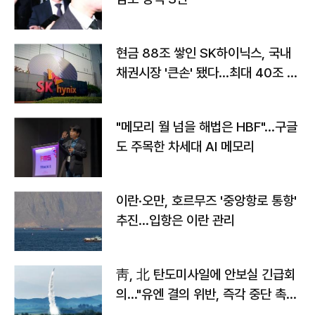
현금 88조 쌓인 SK하이닉스, 국내
채권시장 '큰손' 됐다…최대 40조 투
자
"메모리 월 넘을 해법은 HBF"…구글
도 주목한 차세대 AI 메모리
이란·오만, 호르무즈 '중앙항로 통항'
추진…입항은 이란 관리
靑, 北 탄도미사일에 안보실 긴급회
의…"유엔 결의 위반, 즉각 중단 촉
구"