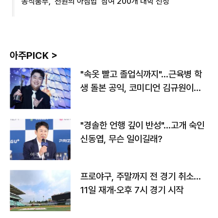
농식품부, '천원의 아침밥' 참여 200개 대학 선정
아주PICK >
"속옷 빨고 졸업식까지"…근육병 학
생 돌본 공익, 코미디언 김규원이었
다
"경솔한 언행 깊이 반성"…고개 숙인
신동엽, 무슨 일이길래?
프로야구, 주말까지 전 경기 취소…
11일 재개·오후 7시 경기 시작