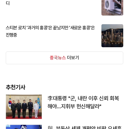
디
스티븐 로치 '과거의 홍콩'은 끝났지만 '새로운 홍콩'은
진행중
중국뉴스
더보기
추천기사
李대통령 "군, 내란 이후 신뢰 회복
해야…지휘부 헌신해달라"
與, 부동산 세제 개편안 비판 오세훈