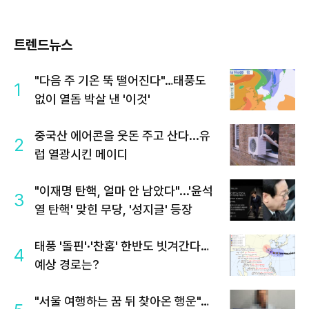
트렌드뉴스
"다음 주 기온 뚝 떨어진다"…태풍도
1
없이 열돔 박살 낸 '이것'
중국산 에어콘을 웃돈 주고 산다...유
2
럽 열광시킨 메이디
"이재명 탄핵, 얼마 안 남았다"...'윤석
3
열 탄핵' 맞힌 무당, '성지글' 등장
태풍 '돌핀'·'찬홈' 한반도 빗겨간다…
4
예상 경로는?
"서울 여행하는 꿈 뒤 찾아온 행운"…