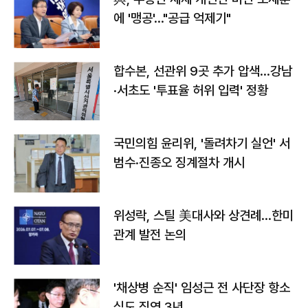
에 '맹공'…"공급 억제기"
합수본, 선관위 9곳 추가 압색…강남
·서초도 '투표율 허위 입력' 정황
국민의힘 윤리위, '돌려차기 실언' 서
범수·진종오 징계절차 개시
위성락, 스틸 美대사와 상견례…한미
관계 발전 논의
'채상병 순직' 임성근 전 사단장 항소
심도 징역 3년