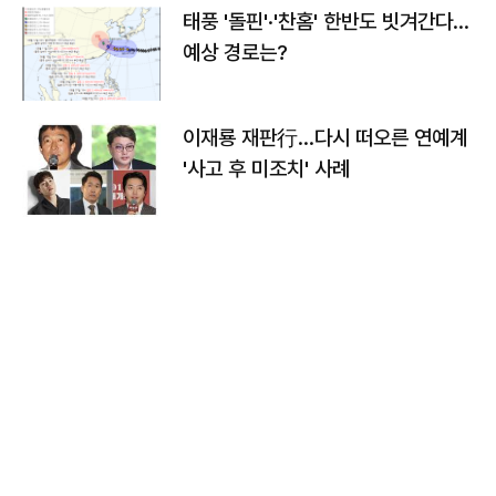
태풍 '돌핀'·'찬홈' 한반도 빗겨간다…
예상 경로는?
이재룡 재판行…다시 떠오른 연예계
'사고 후 미조치' 사례