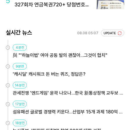
5
327회차 연금복권720+ 당첨번호조
회 주목
실시간 뉴스
08.08 05:07
UPDATE
4분전
與 "'하늘이법' 여야 공동 발의 괜찮아…그것이 협치"
9분전
'캐시딜' 캐시워크 돈 버는 퀴즈, 정답은?
14분전
관세전쟁 '엔드게임' 윤곽 나오나…한국 新통상정책 교두보 활
용해야
17분전
섬유패션 글로벌 경쟁력 키운다…산업부 15개 과제 180억 지
원
18분전