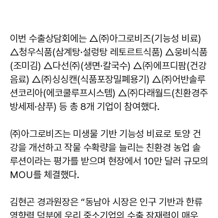
이번 수출상담회에는 △㈜아그로비즈(기능성 비료)
△청우식품(삼계탕·설렁탕 레토르트식품) △웅비식품
(조미김) △다선㈜(생면·칼국수) △㈜에프디팜(건강
음료) △㈜싱싱캔(식품포장밀폐용기) △㈜어반솔루
션코리아(에코쿨루프시스템) △㈜다래월드(친환경주
방세제·샴푸) 등 총 8개 기업이 참여했다.
㈜아그로비즈는 미생물 기반 기능성 비료로 토양 건
강을 개선하고 작물 수확량을 늘리는 친환경 농업 솔
루션이라는 평가를 받으며 현장에서 10만 달러 규모의
MOU를 체결했다.
김현곤
경과원장은 “동남아 시장은 인구 기반과 한류
영향력 덕분에 우리 중소기업의 수출 잠재력이 매우