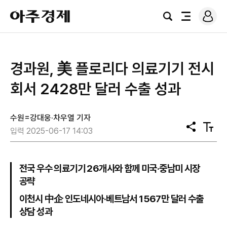
로
아
그
검
전
주
인
색
체
경
메
제
뉴
경과원, 美 플로리다 의료기기 전시
회서 2428만 달러 수출 성과
수원=강대웅·차우열 기자
공
텍
입력 2025-06-17 14:03
유
스
트
크
기
전국 우수 의료기기 26개사와 함께 미국·중남미 시장
공략
이천시 中企 인도네시아·베트남서 1567만 달러 수출
상담 성과