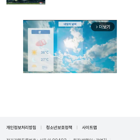
더보기
arrow_forward_ios
Mute
개인정보처리방침
청소년보호정책
사이트맵