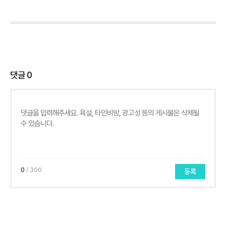
댓글
0
0
/ 300
등록