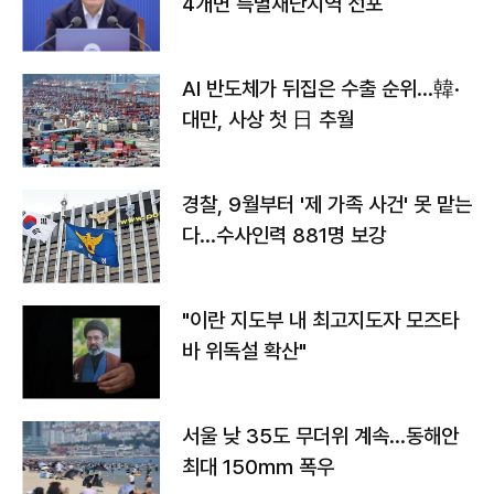
4개면 특별재난지역 선포
AI 반도체가 뒤집은 수출 순위…韓·
대만, 사상 첫 日 추월
경찰, 9월부터 '제 가족 사건' 못 맡는
다…수사인력 881명 보강
"이란 지도부 내 최고지도자 모즈타
바 위독설 확산"
서울 낮 35도 무더위 계속…동해안
최대 150㎜ 폭우