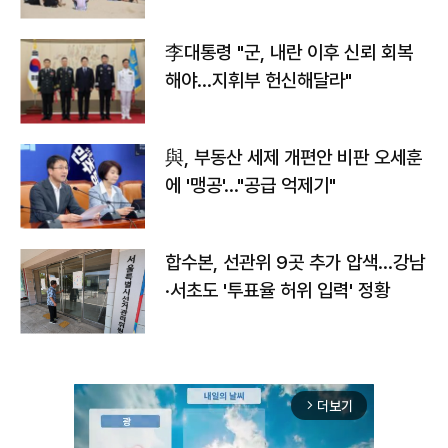
李대통령 "군, 내란 이후 신뢰 회복
해야…지휘부 헌신해달라"
與, 부동산 세제 개편안 비판 오세훈
에 '맹공'…"공급 억제기"
합수본, 선관위 9곳 추가 압색…강남
·서초도 '투표율 허위 입력' 정황
더보기
arrow_forward_ios