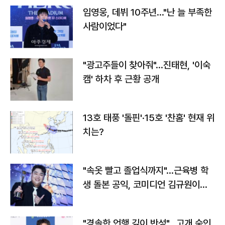
임영웅, 데뷔 10주년…"난 늘 부족한
사람이었다"
"광고주들이 찾아줘"…진태현, '이숙
캠' 하차 후 근황 공개
13호 태풍 '돌핀'·15호 '찬홈' 현재 위
치는?
"속옷 빨고 졸업식까지"…근육병 학
생 돌본 공익, 코미디언 김규원이었
다
"경솔한 언행 깊이 반성"…고개 숙인