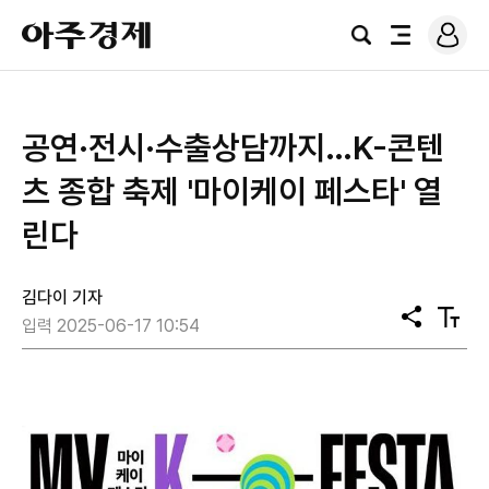
로
아
그
검
전
주
인
색
체
경
메
제
뉴
공연·전시·수출상담까지…K-콘텐
츠 종합 축제 '마이케이 페스타' 열
린다
김다이 기자
공
텍
입력 2025-06-17 10:54
유
스
트
크
기