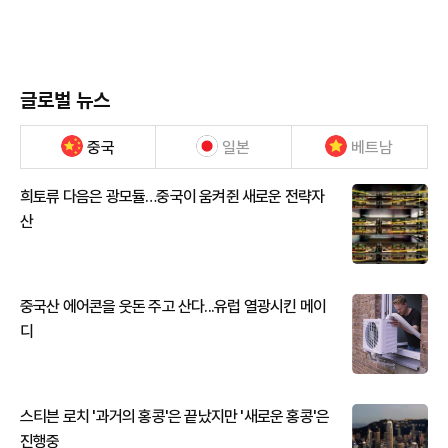
글로벌 뉴스
중국
일본
베트남
희토류 다음은 광모듈…중국이 움켜쥔 새로운 전략자
산
중국산 에어콘을 웃돈 주고 산다...유럽 열광시킨 메이
디
스티븐 로치 '과거의 홍콩'은 끝났지만 '새로운 홍콩'은
진행중