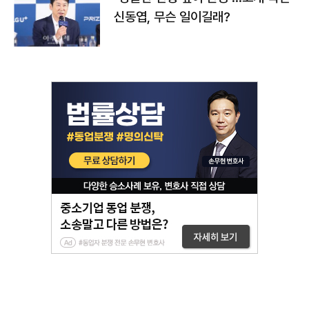
신동엽, 무슨 일이길래?