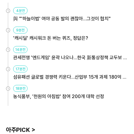
4분전
與 "'하늘이법' 여야 공동 발의 괜찮아…그것이 협치"
9분전
'캐시딜' 캐시워크 돈 버는 퀴즈, 정답은?
14분전
관세전쟁 '엔드게임' 윤곽 나오나…한국 新통상정책 교두보 활
용해야
17분전
섬유패션 글로벌 경쟁력 키운다…산업부 15개 과제 180억 지
원
18분전
농식품부, '천원의 아침밥' 참여 200개 대학 선정
아주PICK >