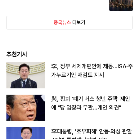
중국뉴스
더보기
추천기사
李, 정부 세제개편안에 제동…ISA·주
가누르기안 재검토 지시
與, 황희 '폐기 버스 청년 주택' 제안
에 "당 입장과 무관…개인 의견"
李대통령, '호우피해' 안동·의성 관할