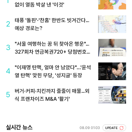
1
없이 열돔 박살 낸 '이것'
태풍 '돌핀'·'찬홈' 한반도 빗겨간다…
2
예상 경로는?
"서울 여행하는 꿈 뒤 찾아온 행운"…
3
327회차 연금복권720+ 당첨번호조
회 주목
"이재명 탄핵, 얼마 안 남았다"...'윤석
4
열 탄핵' 맞힌 무당, '성지글' 등장
버거·커피·치킨까지 줄줄이 매물…외
5
식 프랜차이즈 M&A '활기'
실시간 뉴스
08.09 01:03
UPDATE