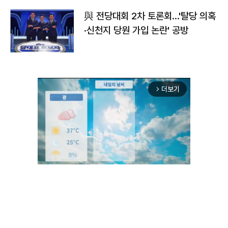
與 전당대회 2차 토론회…'탈당 의혹
·신천지 당원 가입 논란' 공방
더보기
arrow_forward_ios
Unmute