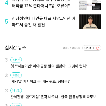
4
래적금 12% 준다더니 "응, 오류야"
신남성연대 배인규 대표 사망…인천 아
5
파트서 숨진 채 발견
실시간 뉴스
08.07 06:06
UPDATE
4분전
與 "'하늘이법' 여야 공동 발의 괜찮아…그것이 협치"
9분전
'캐시딜' 캐시워크 돈 버는 퀴즈, 정답은?
14분전
관세전쟁 '엔드게임' 윤곽 나오나…한국 新통상정책 교두보 활
용해야