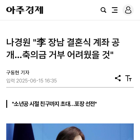
로
아
그
검
전
주
인
색
체
경
메
제
뉴
나경원 "李 장남 결혼식 계좌 공
개…축의금 거부 어려웠을 것"
구동현 기자
공
텍
입력 2025-06-15 16:35
유
스
트
크
기
"소년공 시절 친구까지 초대…포장 선전"