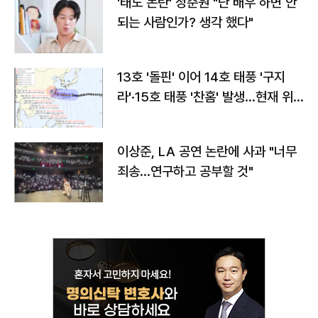
'태도 논란' 정준원 "난 배우 하면 안
되는 사람인가? 생각 했다"
13호 '돌핀' 이어 14호 태풍 '구지
라'·15호 태풍 '찬홈' 발생…현재 위
치와 이동경로는?
이상준, LA 공연 논란에 사과 "너무
죄송…연구하고 공부할 것"