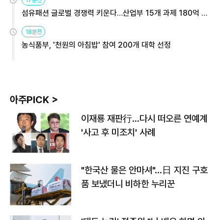
17분전
섬유패션 글로벌 경쟁력 키운다…산업부 15개 과제 180억 지
원
18분전
농식품부, '천원의 아침밥' 참여 200개 대학 선정
아주PICK >
이재룡 재판行…다시 떠오른 연예계
'사고 후 미조치' 사례
"한국산 물은 안마셔"…日 지진 구호
품 보냈더니 비하한 누리꾼