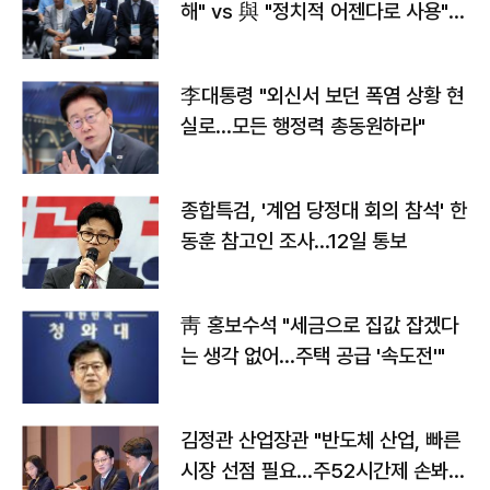
해" vs 與 "정치적 어젠다로 사용"
맞불
李대통령 "외신서 보던 폭염 상황 현
실로…모든 행정력 총동원하라"
종합특검, '계엄 당정대 회의 참석' 한
동훈 참고인 조사...12일 통보
靑 홍보수석 "세금으로 집값 잡겠다
는 생각 없어…주택 공급 '속도전'"
김정관 산업장관 "반도체 산업, 빠른
시장 선점 필요…주52시간제 손봐