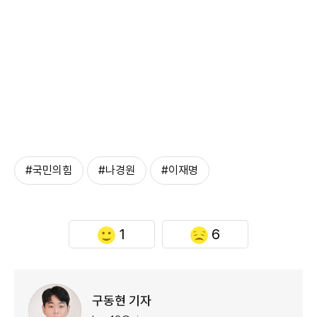
#국민의힘
#나경원
#이재명
1
6
구동현 기자