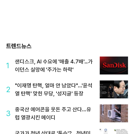
트렌드뉴스
샌디스크, AI 수요에 '매출 4.7배'…가
1
이던스 실망에 '주가는 하락'
"이재명 탄핵, 얼마 안 남았다"...'윤석
2
열 탄핵' 맞힌 무당, '성지글' 등장
중국산 에어콘을 웃돈 주고 산다...유
3
럽 열광시킨 메이디
국가가 청년 상대로 '통수'?...청년미