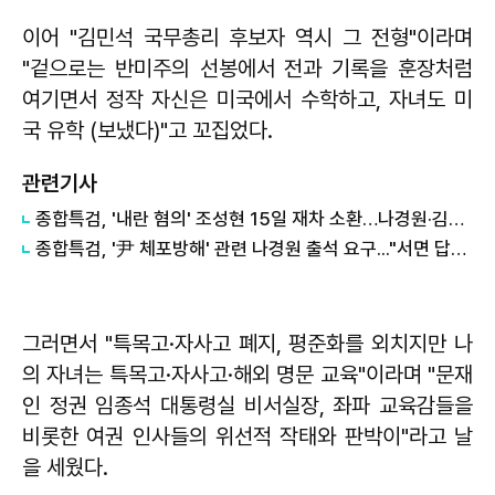
이어 "김민석 국무총리 후보자 역시 그 전형"이라며
"겉으로는 반미주의 선봉에서 전과 기록을 훈장처럼
여기면서 정작 자신은 미국에서 수학하고, 자녀도 미
국 유학 (보냈다)"고 꼬집었다.
관련기사
종합특검, '내란 혐의' 조성현 15일 재차 소환…나경원·김기현 20일 통보
종합특검, '尹 체포방해' 관련 나경원 출석 요구..."서면 답변"
그러면서 "특목고·자사고 폐지, 평준화를 외치지만 나
의 자녀는 특목고·자사고·해외 명문 교육"이라며 "문재
인 정권 임종석 대통령실 비서실장, 좌파 교육감들을
비롯한 여권 인사들의 위선적 작태와 판박이"라고 날
을 세웠다.