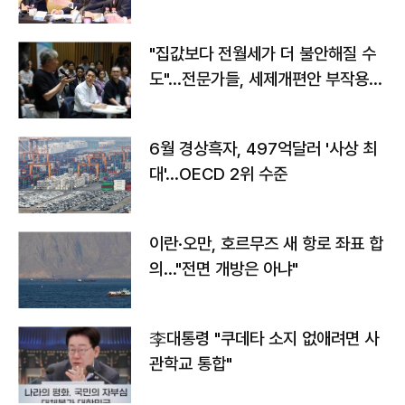
야"
"집값보다 전월세가 더 불안해질 수
도"…전문가들, 세제개편안 부작용
우려
6월 경상흑자, 497억달러 '사상 최
대'…OECD 2위 수준
이란·오만, 호르무즈 새 항로 좌표 합
의…"전면 개방은 아냐"
李대통령 "쿠데타 소지 없애려면 사
관학교 통합"