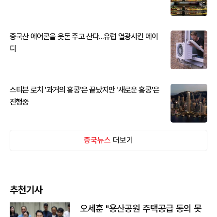
중국산 에어콘을 웃돈 주고 산다...유럽 열광시킨 메이
디
스티븐 로치 '과거의 홍콩'은 끝났지만 '새로운 홍콩'은
진행중
중국뉴스
더보기
추천기사
오세훈 "용산공원 주택공급 동의 못