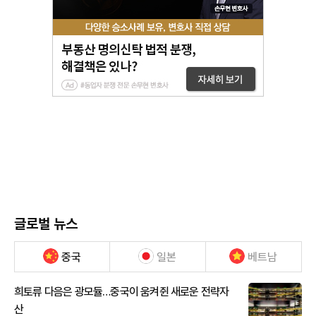
글로벌 뉴스
중국
일본
베트남
희토류 다음은 광모듈…중국이 움켜쥔 새로운 전략자
산