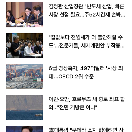
김정관 산업장관 "반도체 산업, 빠른
시장 선점 필요…주52시간제 손봐
야"
"집값보다 전월세가 더 불안해질 수
도"…전문가들, 세제개편안 부작용
우려
6월 경상흑자, 497억달러 '사상 최
대'…OECD 2위 수준
이란·오만, 호르무즈 새 항로 좌표 합
의…"전면 개방은 아냐"
李대통령 "쿠데타 소지 없애려면 사