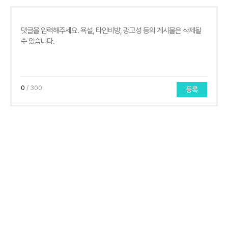
0
/ 300
등록