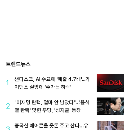
트렌드뉴스
샌디스크, AI 수요에 '매출 4.7배'…가
1
이던스 실망에 '주가는 하락'
"이재명 탄핵, 얼마 안 남았다"...'윤석
2
열 탄핵' 맞힌 무당, '성지글' 등장
중국산 에어콘을 웃돈 주고 산다...유
3