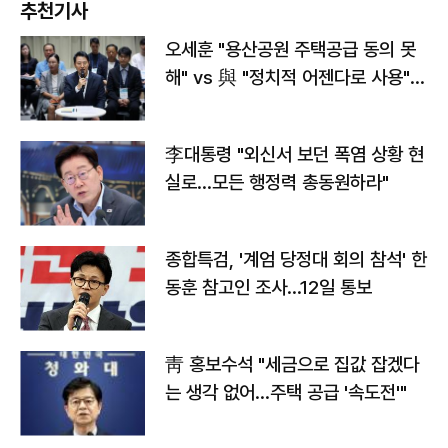
추천기사
오세훈 "용산공원 주택공급 동의 못
해" vs 與 "정치적 어젠다로 사용"
맞불
李대통령 "외신서 보던 폭염 상황 현
실로…모든 행정력 총동원하라"
종합특검, '계엄 당정대 회의 참석' 한
동훈 참고인 조사...12일 통보
靑 홍보수석 "세금으로 집값 잡겠다
는 생각 없어…주택 공급 '속도전'"