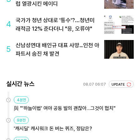
럽 열광시킨 메이디
국가가 청년 상대로 '통수'?...청년미
4
래적금 12% 준다더니 "응, 오류야"
신남성연대 배인규 대표 사망…인천 아
5
파트서 숨진 채 발견
실시간 뉴스
08.07 06:07
UPDATE
4분전
與 "'하늘이법' 여야 공동 발의 괜찮아…그것이 협치"
9분전
'캐시딜' 캐시워크 돈 버는 퀴즈, 정답은?