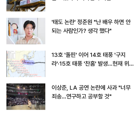
'태도 논란' 정준원 "난 배우 하면 안
되는 사람인가? 생각 했다"
13호 '돌핀' 이어 14호 태풍 '구지
라'·15호 태풍 '찬홈' 발생…현재 위
치와 이동경로는?
이상준, LA 공연 논란에 사과 "너무
죄송…연구하고 공부할 것"