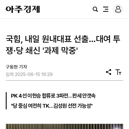
로
아
그
검
전
주
인
색
체
경
메
제
뉴
국힘, 내일 원내대표 선출…대여 투
쟁·당 쇄신 '과제 막중'
구동현 기자
공
텍
입력 2025-06-15 16:29
유
스
트
크
기
PK 4선 이헌승 합류로 3파전…판세 안갯속
"당 중심 여전히 TK…김성원 선전 가능성"