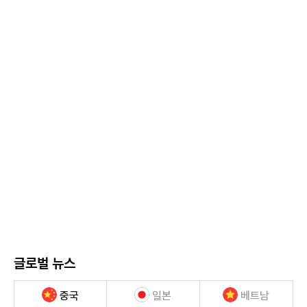
글로벌 뉴스
중국
일본
베트남