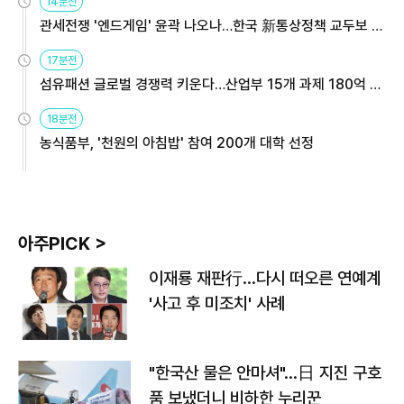
14분전
관세전쟁 '엔드게임' 윤곽 나오나…한국 新통상정책 교두보 활
용해야
17분전
섬유패션 글로벌 경쟁력 키운다…산업부 15개 과제 180억 지
원
18분전
농식품부, '천원의 아침밥' 참여 200개 대학 선정
아주PICK >
이재룡 재판行…다시 떠오른 연예계
'사고 후 미조치' 사례
"한국산 물은 안마셔"…日 지진 구호
품 보냈더니 비하한 누리꾼