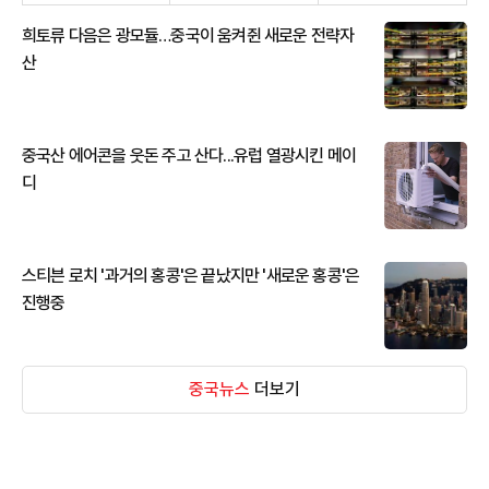
희토류 다음은 광모듈…중국이 움켜쥔 새로운 전략자
산
중국산 에어콘을 웃돈 주고 산다...유럽 열광시킨 메이
디
스티븐 로치 '과거의 홍콩'은 끝났지만 '새로운 홍콩'은
진행중
중국뉴스
더보기