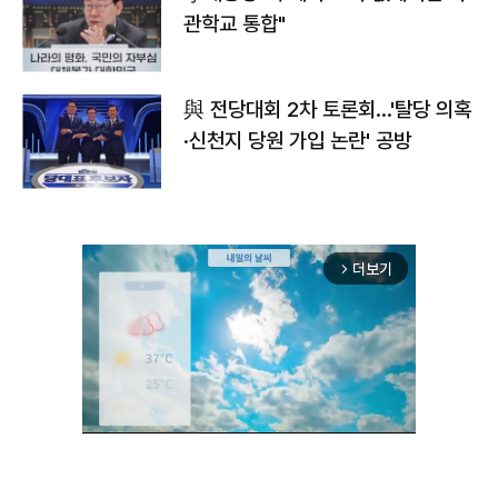
관학교 통합"
與 전당대회 2차 토론회…'탈당 의혹
·신천지 당원 가입 논란' 공방
더보기
arrow_forward_ios
Unmute