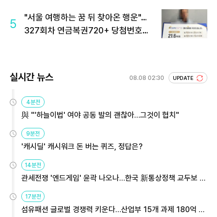
"서울 여행하는 꿈 뒤 찾아온 행운"…
5
327회차 연금복권720+ 당첨번호조
회 주목
실시간 뉴스
08.08 02:30
UPDATE
4분전
與 "'하늘이법' 여야 공동 발의 괜찮아…그것이 협치"
9분전
'캐시딜' 캐시워크 돈 버는 퀴즈, 정답은?
14분전
관세전쟁 '엔드게임' 윤곽 나오나…한국 新통상정책 교두보 활
용해야
17분전
섬유패션 글로벌 경쟁력 키운다…산업부 15개 과제 180억 지