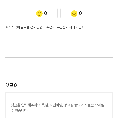
0
0
©'5개국어 글로벌 경제신문' 아주경제. 무단전재·재배포 금지
댓글
0