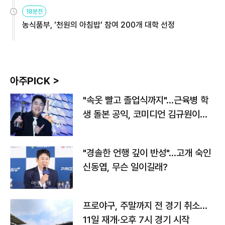
원
18분전
농식품부, '천원의 아침밥' 참여 200개 대학 선정
아주PICK >
"속옷 빨고 졸업식까지"…근육병 학
생 돌본 공익, 코미디언 김규원이었
다
"경솔한 언행 깊이 반성"…고개 숙인
신동엽, 무슨 일이길래?
프로야구, 주말까지 전 경기 취소…
11일 재개·오후 7시 경기 시작