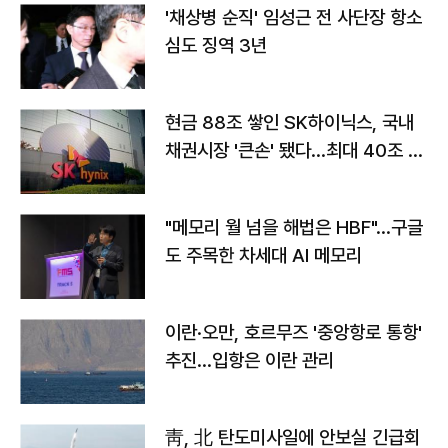
'채상병 순직' 임성근 전 사단장 항소
심도 징역 3년
현금 88조 쌓인 SK하이닉스, 국내
채권시장 '큰손' 됐다…최대 40조 투
자
"메모리 월 넘을 해법은 HBF"…구글
도 주목한 차세대 AI 메모리
이란·오만, 호르무즈 '중앙항로 통항'
추진…입항은 이란 관리
靑, 北 탄도미사일에 안보실 긴급회