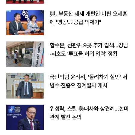
與, 부동산 세제 개편안 비판 오세훈
에 '맹공'…"공급 억제기"
합수본, 선관위 9곳 추가 압색…강남
·서초도 '투표율 허위 입력' 정황
국민의힘 윤리위, '돌려차기 실언' 서
범수·진종오 징계절차 개시
위성락, 스틸 美대사와 상견례…한미
관계 발전 논의