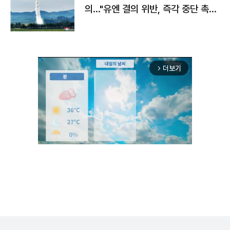
의…"유엔 결의 위반, 즉각 중단 촉
구"
더보기
arrow_forward_ios
Mute