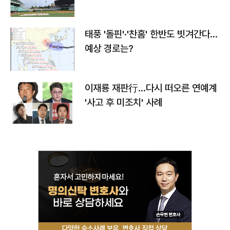
태풍 '돌핀'·'찬홈' 한반도 빗겨간다…
예상 경로는?
이재룡 재판行…다시 떠오른 연예계
'사고 후 미조치' 사례