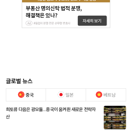
글로벌 뉴스
중국
일본
베트남
희토류 다음은 광모듈…중국이 움켜쥔 새로운 전략자
산