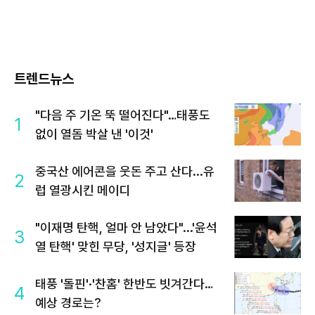
트렌드뉴스
"다음 주 기온 뚝 떨어진다"…태풍도
1
없이 열돔 박살 낸 '이것'
중국산 에어콘을 웃돈 주고 산다...유
2
럽 열광시킨 메이디
"이재명 탄핵, 얼마 안 남았다"...'윤석
3
열 탄핵' 맞힌 무당, '성지글' 등장
태풍 '돌핀'·'찬홈' 한반도 빗겨간다…
4
예상 경로는?