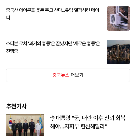
중국산 에어콘을 웃돈 주고 산다...유럽 열광시킨 메이
디
스티븐 로치 '과거의 홍콩'은 끝났지만 '새로운 홍콩'은
진행중
중국뉴스
더보기
추천기사
李대통령 "군, 내란 이후 신뢰 회복
해야…지휘부 헌신해달라"