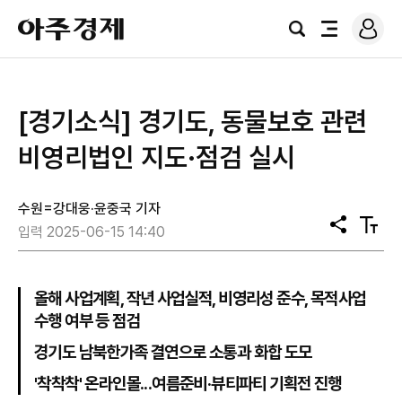
로
아
그
검
전
주
인
색
체
경
메
제
뉴
[경기소식] 경기도, 동물보호 관련
비영리법인 지도·점검 실시
수원=강대웅·윤중국 기자
공
텍
입력 2025-06-15 14:40
유
스
트
크
기
올해 사업계획, 작년 사업실적, 비영리성 준수, 목적사업
수행 여부 등 점검
경기도 남북한가족 결연으로 소통과 화합 도모
'착착착' 온라인몰...여름준비·뷰티파티 기획전 진행