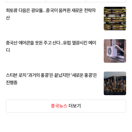
희토류 다음은 광모듈…중국이 움켜쥔 새로운 전략자
산
중국산 에어콘을 웃돈 주고 산다...유럽 열광시킨 메이
디
스티븐 로치 '과거의 홍콩'은 끝났지만 '새로운 홍콩'은
진행중
중국뉴스
더보기