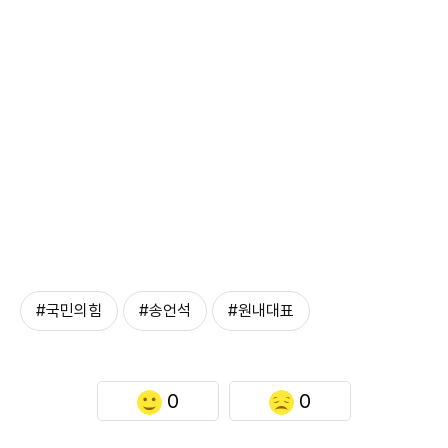
#국민의힘
#송언석
#원내대표
0
0