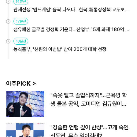
14분전
관세전쟁 '엔드게임' 윤곽 나오나…한국 新통상정책 교두보 활
용해야
17분전
섬유패션 글로벌 경쟁력 키운다…산업부 15개 과제 180억 지
원
18분전
농식품부, '천원의 아침밥' 참여 200개 대학 선정
아주PICK >
"속옷 빨고 졸업식까지"…근육병 학
생 돌본 공익, 코미디언 김규원이었
다
"경솔한 언행 깊이 반성"…고개 숙인
신동엽, 무슨 일이길래?