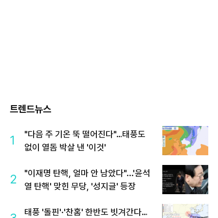
트렌드뉴스
"다음 주 기온 뚝 떨어진다"…태풍도
1
없이 열돔 박살 낸 '이것'
"이재명 탄핵, 얼마 안 남았다"...'윤석
2
열 탄핵' 맞힌 무당, '성지글' 등장
태풍 '돌핀'·'찬홈' 한반도 빗겨간다…