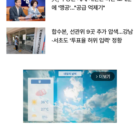
에 '맹공'…"공급 억제기"
합수본, 선관위 9곳 추가 압색…강남
·서초도 '투표율 허위 입력' 정황
더보기
arrow_forward_ios
Unmute