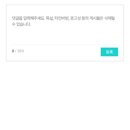
0
/ 300
등록