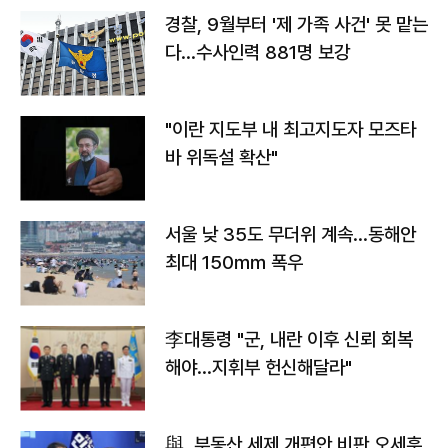
경찰, 9월부터 '제 가족 사건' 못 맡는
다…수사인력 881명 보강
"이란 지도부 내 최고지도자 모즈타
바 위독설 확산"
서울 낮 35도 무더위 계속…동해안
최대 150㎜ 폭우
李대통령 "군, 내란 이후 신뢰 회복
해야…지휘부 헌신해달라"
與, 부동산 세제 개편안 비판 오세훈