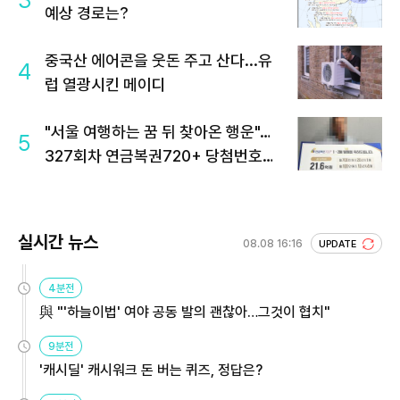
3
예상 경로는?
중국산 에어콘을 웃돈 주고 산다...유
4
럽 열광시킨 메이디
"서울 여행하는 꿈 뒤 찾아온 행운"…
5
327회차 연금복권720+ 당첨번호조
회 주목
실시간 뉴스
08.08 16:16
UPDATE
4분전
與 "'하늘이법' 여야 공동 발의 괜찮아…그것이 협치"
9분전
'캐시딜' 캐시워크 돈 버는 퀴즈, 정답은?