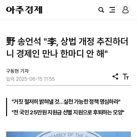
로
아
그
검
전
주
인
색
체
경
메
제
뉴
野 송언석 "李, 상법 개정 추진하더
니 경제인 만나 한마디 안 해"
구동현 기자
공
텍
입력 2025-06-15 11:55
유
스
트
크
기
"거짓 철저히 밝혀낼 것…실천 가능한 정책 명심하라"
"전 국민 25만원 지원금 선별 지원으로 후퇴하는 모양"