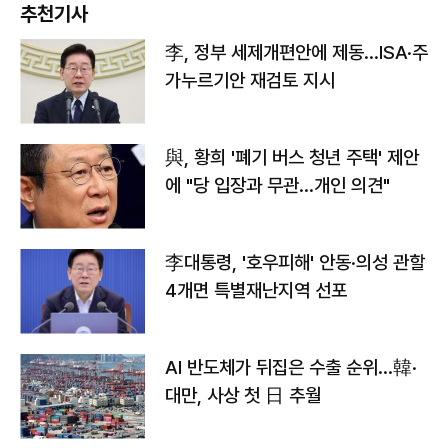
추천기사
李, 정부 세제개편안에 제동…ISA·주
가누르기안 재검토 지시
與, 황희 '폐기 버스 청년 주택' 제안
에 "당 입장과 무관…개인 의견"
李대통령, '호우피해' 안동·의성 관할
4개면 특별재난지역 선포
AI 반도체가 뒤집은 수출 순위…韓·
대만, 사상 첫 日 추월