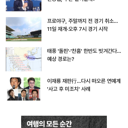
프로야구, 주말까지 전 경기 취소…
11일 재개·오후 7시 경기 시작
태풍 '돌핀'·'찬홈' 한반도 빗겨간다…
예상 경로는?
이재룡 재판行…다시 떠오른 연예계
'사고 후 미조치' 사례