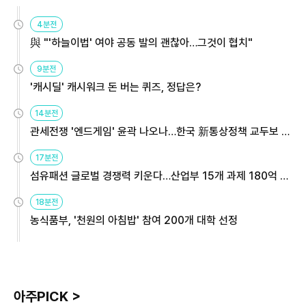
4분전
與 "'하늘이법' 여야 공동 발의 괜찮아…그것이 협치"
9분전
'캐시딜' 캐시워크 돈 버는 퀴즈, 정답은?
14분전
관세전쟁 '엔드게임' 윤곽 나오나…한국 新통상정책 교두보 활
용해야
17분전
섬유패션 글로벌 경쟁력 키운다…산업부 15개 과제 180억 지
원
18분전
농식품부, '천원의 아침밥' 참여 200개 대학 선정
아주PICK >