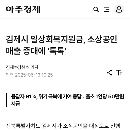
로
아
그
검
전
주
인
색
체
경
메
제
뉴
김제시 일상회복지원금, 소상공인
매출 증대에 '톡톡'
김제=김한호 기자
공
텍
입력 2025-06-13 10:25
유
스
트
크
기
응답자 91%, 위기 극복에 기여 응답…올초 1인당 50만원
지급
전북특별자치도 김제시가 소상공인을 대상으로 진행