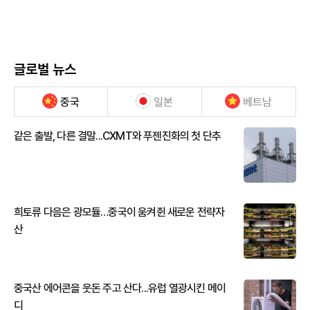
글로벌 뉴스
중국
일본
베트남
같은 출발, 다른 결말...CXMT와 푸젠진화의 첫 단추
희토류 다음은 광모듈…중국이 움켜쥔 새로운 전략자
산
중국산 에어콘을 웃돈 주고 산다...유럽 열광시킨 메이
디