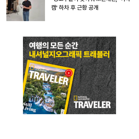
캠' 하차 후 근황 공개