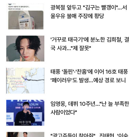
광복절 앞두고 "김구는 빨갱이"…서
울우유 불매 주장에 황당
'거꾸로 태극기'에 분노한 김희철, 결
국 사과…"제 잘못"
태풍 '돌핀'·'찬홈'에 이어 16호 태풍
'페이러우'도 발생…예상 경로 보니
임영웅, 데뷔 10주년…"난 늘 부족한
사람이었다"
"광고주들이 찾아줘"…진태현, '이숙