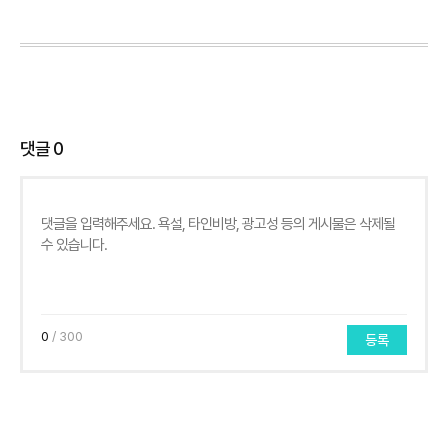
댓글
0
0
/ 300
등록