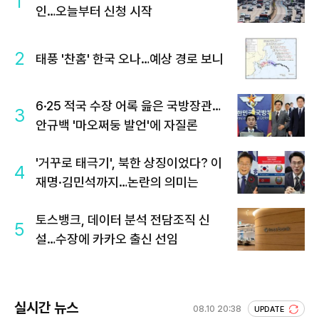
1
인…오늘부터 신청 시작
2
태풍 '찬홈' 한국 오나…예상 경로 보니
6·25 적국 수장 어록 읊은 국방장관…
3
안규백 '마오쩌둥 발언'에 자질론
'거꾸로 태극기', 북한 상징이었다? 이
4
재명·김민석까지…논란의 의미는
토스뱅크, 데이터 분석 전담조직 신
5
설…수장에 카카오 출신 선임
실시간 뉴스
08.10 20:38
UPDATE