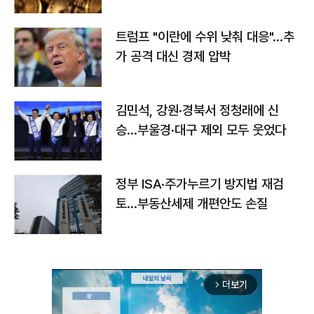
트럼프 "이란에 수위 낮춰 대응"…추
가 공격 대신 경제 압박
김민석, 강원·경북서 정청래에 신
승…부울경·대구 제외 모두 웃었다
정부 ISA·주가누르기 방지법 재검
토…부동산세제 개편안도 손질
더보기
arrow_forward_ios