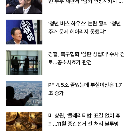
현 부부 재판서 "범죄 연상시키지 말
라"
'청년 버스 하우스' 논란 황희 "청년
주거 문제 헤아리지 못했다"
경찰, 축구협회 '심판 성접대' 수사 검
토…공소시효가 관건
PF 4.5조 줄었는데 부실여신은 1.7
조 증가
미 상원, '클래리티법' 표결 없이 휴
회…11월 중간선거 전 처리 불투명