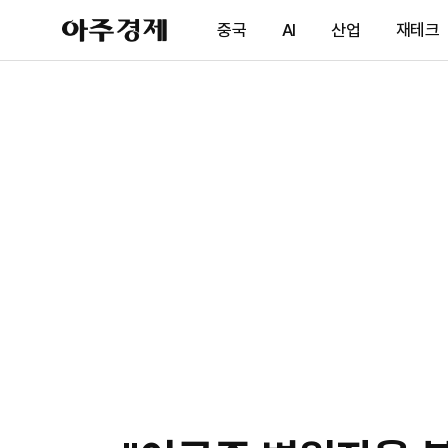
아
중국
AI
산업
재테크
주
경
제