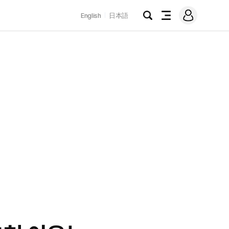
로
English
日本語
그
검
전
인
색
체
메
뉴