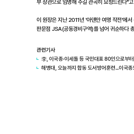
부 장관으로 임명해 주길 관곡히 요청드린다"고
이 원장은 지난 2011년 '아덴만 여명 작전'에
판문점 JSA(공동경비구역)를 넘어 귀순하다 총
관련기사
李, 이국종·이세돌 등 국민대표 80인으로부터
해병대, 오늘까지 합동 도서방어훈련…이국종