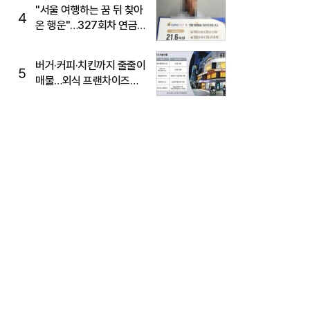
"서울 여행하는 꿈 뒤 찾아
4
온 행운"…327회차 연금
복권720+ 당첨번호조회
주목
버거·커피·치킨까지 줄줄이
5
매물…외식 프랜차이즈
M&A '활기'