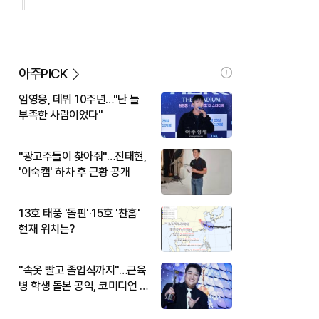
아주PICK
임영웅, 데뷔 10주년…"난 늘
부족한 사람이었다"
"광고주들이 찾아줘"…진태현,
'이숙캠' 하차 후 근황 공개
13호 태풍 '돌핀'·15호 '찬홈'
현재 위치는?
"속옷 빨고 졸업식까지"…근육
병 학생 돌본 공익, 코미디언 김
규원이었다