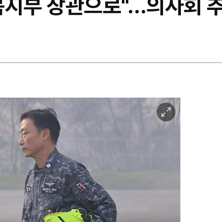
복지부 장관으로"…의사회 
이
미
지
확
대