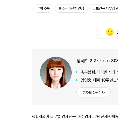
#이국종
#국군대전병원장
#보건복지부장
정세희 기자
ssss30
축구협회, 대국민 사과 
임영웅, 데뷔 10주년…
기자의 다른기사
©'5개국어 글로벌 경제신문' 아주경제. 무단전재·재배