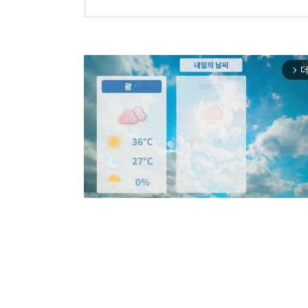
더
arrow_forward_ios
Mut