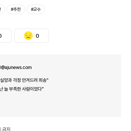
관
#추천
#교수
0
0
8@ajunews.com
"실망과 걱정 안겨드려 죄송"
"난 늘 부족한 사람이었다"
포 금지