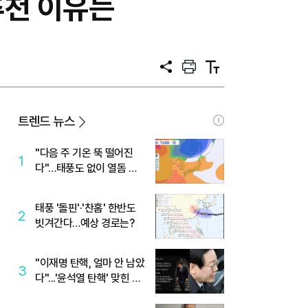
추천 이유는
공
프
텍
유
린
스
트
트
크
기
트렌드 뉴스
"다음 주 기온 뚝 떨어진
1
다"…태풍도 없이 열돔 박
살 낸 '이것'
태풍 '돌핀'·'찬홈' 한반도
2
빗겨간다…예상 경로는?
"이재명 탄핵, 얼마 안 남았
3
다"...'윤석열 탄핵' 맞힌 무
당, '성지글' 등장