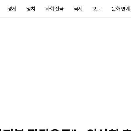
경제
정치
사회·전국
국제
포토
문화·연예