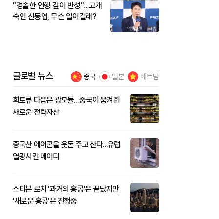
"경솔한 언행 깊이 반성"…고개
숙인 신동엽, 무슨 일이길래?
글로벌 뉴스
중국
일본
베트남
희토류 다음은 광모듈…중국이 움켜쥔
새로운 전략자산
중국산 에어콘을 웃돈 주고 산다...유럽
열광시킨 메이디
스티븐 로치 '과거의 홍콩'은 끝났지만
'새로운 홍콩'은 진행중