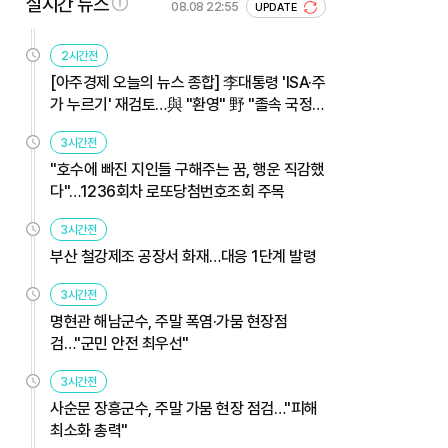
실시간 뉴스
08.08 22:55
UPDATE
2시간전
[아주경제 오늘의 뉴스 종합] 李대통령 'ISA·주
가 누르기' 재검토…與 "환영" 野 "졸속 국정"
外
3시간전
"호수에 빠진 지인들 구해주는 꿈, 행운 직감했
다"…1236회차 로또당첨번호조회 주목
3시간전
부산 철강제조 공장서 화재…대응 1단계 발령
3시간전
명현관 해남군수, 주말 폭염·가뭄 현장점
검…"군민 안전 최우선"
3시간전
사순문 장흥군수, 주말 가뭄 현장 점검…"피해
최소화 총력"