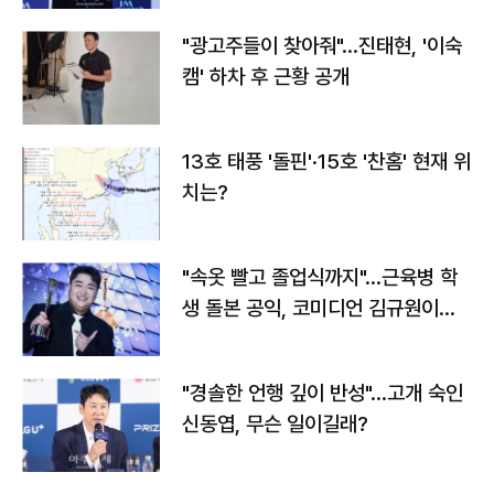
"광고주들이 찾아줘"…진태현, '이숙
캠' 하차 후 근황 공개
13호 태풍 '돌핀'·15호 '찬홈' 현재 위
치는?
"속옷 빨고 졸업식까지"…근육병 학
생 돌본 공익, 코미디언 김규원이었
다
"경솔한 언행 깊이 반성"…고개 숙인
신동엽, 무슨 일이길래?