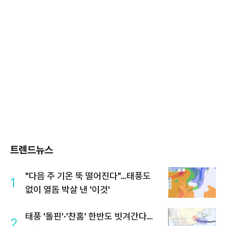
트렌드뉴스
"다음 주 기온 뚝 떨어진다"…태풍도
1
없이 열돔 박살 낸 '이것'
태풍 '돌핀'·'찬홈' 한반도 빗겨간다…
2