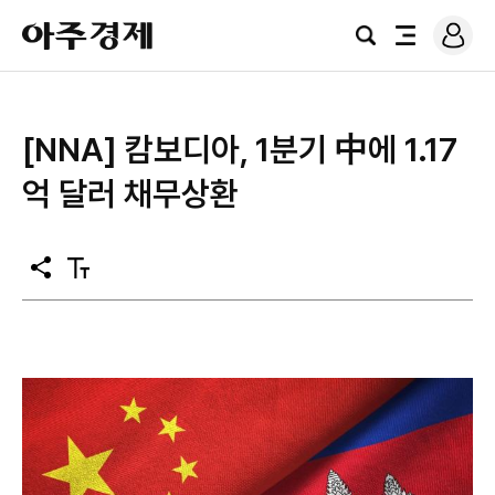
로
아
그
검
전
주
인
색
체
경
메
제
뉴
[NNA] 캄보디아, 1분기 中에 1.17
억 달러 채무상환
공
텍
유
스
트
크
기