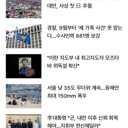
대만, 사상 첫 日 추월
경찰, 9월부터 '제 가족 사건' 못 맡는
다…수사인력 881명 보강
"이란 지도부 내 최고지도자 모즈타
바 위독설 확산"
서울 낮 35도 무더위 계속…동해안
최대 150㎜ 폭우
李대통령 "군, 내란 이후 신뢰 회복
해야…지휘부 헌신해달라"