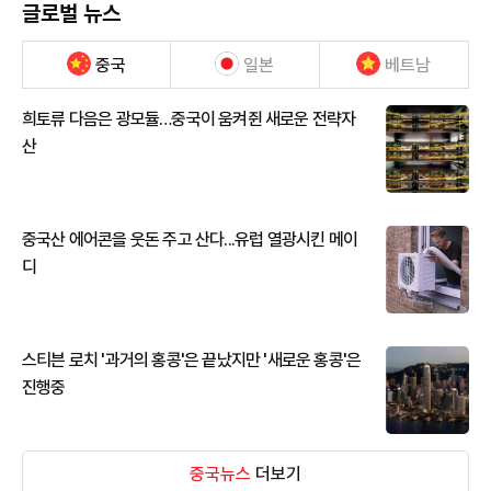
글로벌 뉴스
중국
일본
베트남
희토류 다음은 광모듈…중국이 움켜쥔 새로운 전략자
산
중국산 에어콘을 웃돈 주고 산다...유럽 열광시킨 메이
디
스티븐 로치 '과거의 홍콩'은 끝났지만 '새로운 홍콩'은
진행중
중국뉴스
더보기