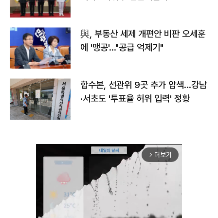
與, 부동산 세제 개편안 비판 오세훈
에 '맹공'…"공급 억제기"
합수본, 선관위 9곳 추가 압색…강남
·서초도 '투표율 허위 입력' 정황
더보기
arrow_forward_ios