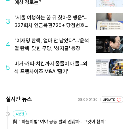
예상 경로는?
"서울 여행하는 꿈 뒤 찾아온 행운"…
3
327회차 연금복권720+ 당첨번호조
회 주목
"이재명 탄핵, 얼마 안 남았다"...'윤석
4
열 탄핵' 맞힌 무당, '성지글' 등장
버거·커피·치킨까지 줄줄이 매물…외
5
식 프랜차이즈 M&A '활기'
실시간 뉴스
08.09 01:30
UPDATE
4분전
與 "'하늘이법' 여야 공동 발의 괜찮아…그것이 협치"