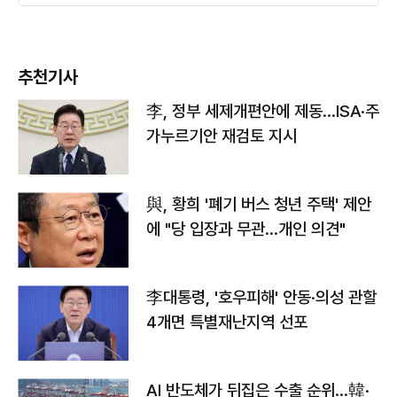
추천기사
李, 정부 세제개편안에 제동…ISA·주
가누르기안 재검토 지시
與, 황희 '폐기 버스 청년 주택' 제안
에 "당 입장과 무관…개인 의견"
李대통령, '호우피해' 안동·의성 관할
4개면 특별재난지역 선포
AI 반도체가 뒤집은 수출 순위…韓·