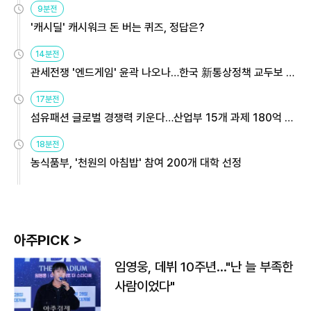
9분전
'캐시딜' 캐시워크 돈 버는 퀴즈, 정답은?
14분전
관세전쟁 '엔드게임' 윤곽 나오나…한국 新통상정책 교두보 활
용해야
17분전
섬유패션 글로벌 경쟁력 키운다…산업부 15개 과제 180억 지
원
18분전
농식품부, '천원의 아침밥' 참여 200개 대학 선정
아주PICK >
임영웅, 데뷔 10주년…"난 늘 부족한
사람이었다"