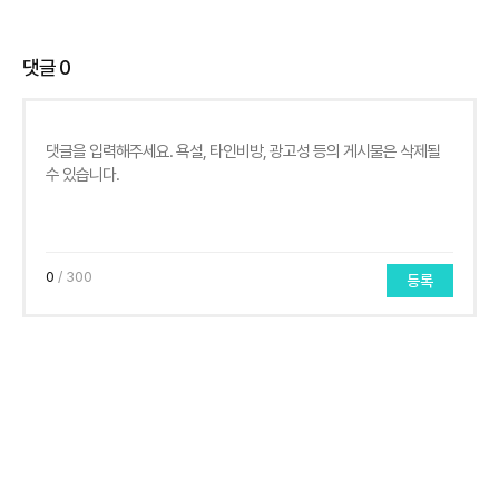
댓글
0
0
/ 300
등록