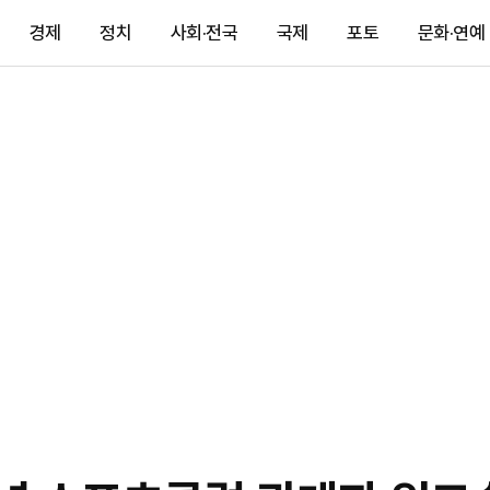
경제
정치
사회·전국
국제
포토
문화·연예