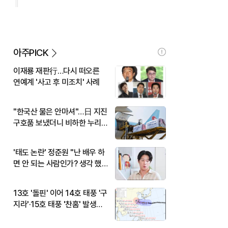
아주PICK
이재룡 재판行…다시 떠오른
연예계 '사고 후 미조치' 사례
"한국산 물은 안마셔"…日 지진
구호품 보냈더니 비하한 누리
꾼
'태도 논란' 정준원 "난 배우 하
면 안 되는 사람인가? 생각 했
다"
13호 '돌핀' 이어 14호 태풍 '구
지라'·15호 태풍 '찬홈' 발생…
현재 위치와 이동경로는?