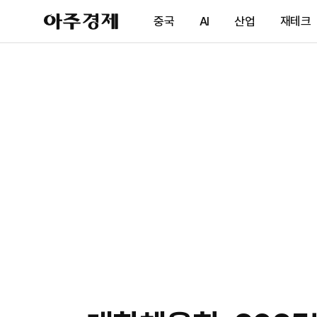
아
중국
AI
산업
재테크
주
경
제