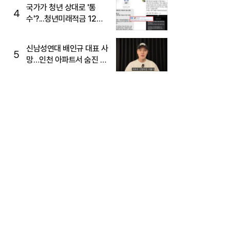
국가가 청년 상대로 '통
4
수'?...청년미래적금 12%
준다더니 "응, 오류야"
신남성연대 배인규 대표 사
5
망…인천 아파트서 숨진 채
발견