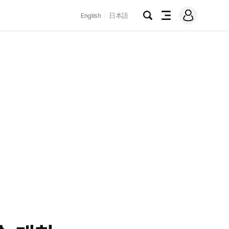
로
English
日本語
그
검
전
인
색
체
메
뉴