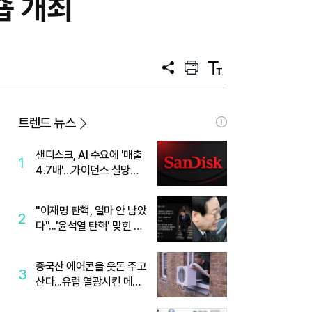
숍 개최
공
프
텍
유
린
스
트
트
크
기
트렌드 뉴스
샌디스크, AI 수요에 '매출
1
4.7배'…가이던스 실망에
'주가는 하락'
"이재명 탄핵, 얼마 안 남았
2
다"...'윤석열 탄핵' 맞힌 무
당, '성지글' 등장
중국산 에어콘을 웃돈 주고
3
산다...유럽 열광시킨 메이
디