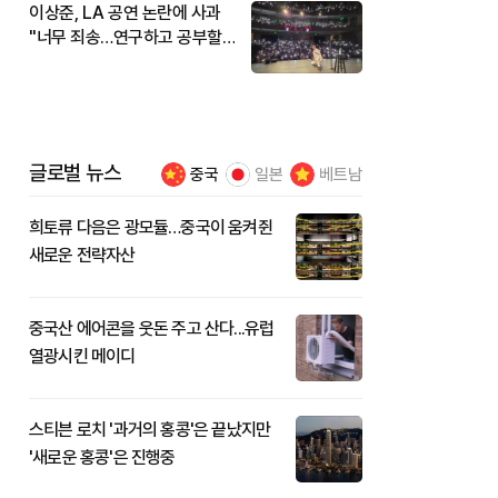
이상준, LA 공연 논란에 사과
"너무 죄송…연구하고 공부할
것"
글로벌 뉴스
중국
일본
베트남
희토류 다음은 광모듈…중국이 움켜쥔
새로운 전략자산
중국산 에어콘을 웃돈 주고 산다...유럽
열광시킨 메이디
스티븐 로치 '과거의 홍콩'은 끝났지만
'새로운 홍콩'은 진행중