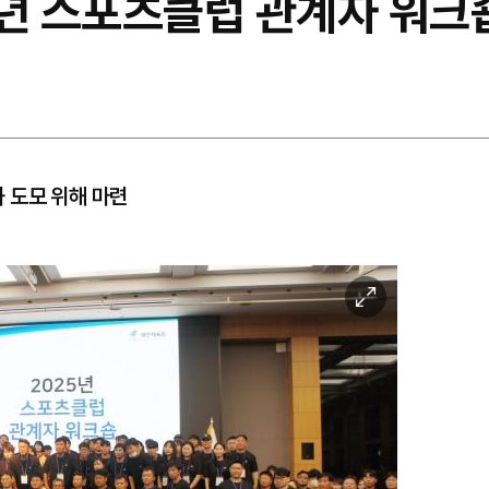
5년 스포츠클럽 관계자 워크
 도모 위해 마련
이
미
지
확
대