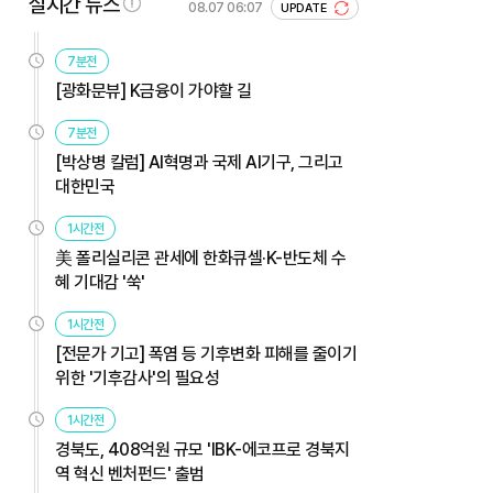
실시간 뉴스
08.07 06:07
UPDATE
7분전
[광화문뷰] K금융이 가야할 길
7분전
[박상병 칼럼] AI혁명과 국제 AI기구, 그리고
대한민국
1시간전
美 폴리실리콘 관세에 한화큐셀·K-반도체 수
혜 기대감 '쑥'
1시간전
[전문가 기고] 폭염 등 기후변화 피해를 줄이기
위한 '기후감사'의 필요성
1시간전
경북도, 408억원 규모 'IBK-에코프로 경북지
역 혁신 벤처펀드' 출범