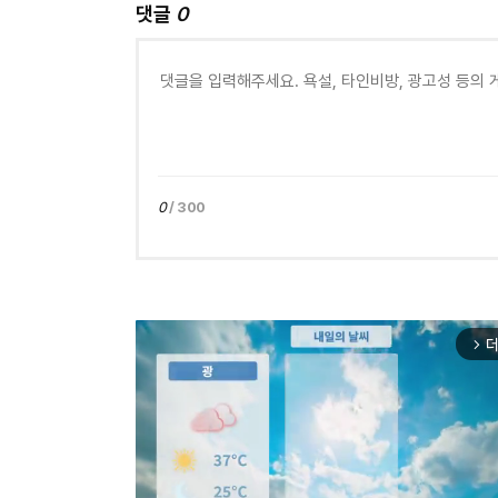
댓글
0
0
/ 300
더
arrow_forward_ios