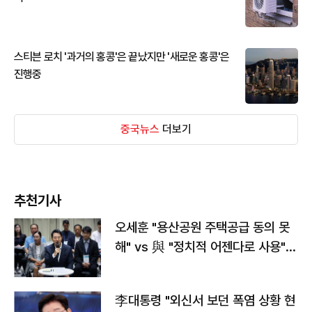
스티븐 로치 '과거의 홍콩'은 끝났지만 '새로운 홍콩'은
진행중
중국뉴스
더보기
추천기사
오세훈 "용산공원 주택공급 동의 못
해" vs 與 "정치적 어젠다로 사용"
맞불
李대통령 "외신서 보던 폭염 상황 현