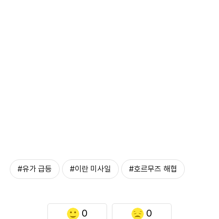
#유가 급등
#이란 미사일
#호르무즈 해협
0
0