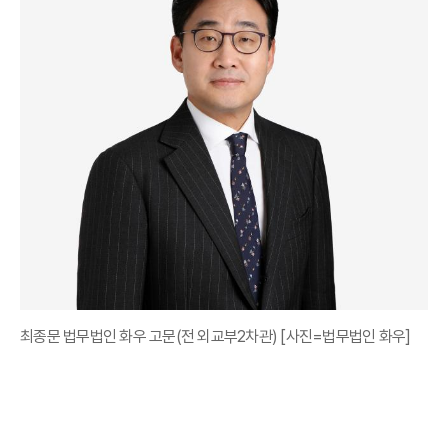
최종문 법무법인 화우 고문(전 외교부2차관) [사진=법무법인 화우]