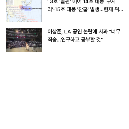
13호 '돌핀' 이어 14호 태풍 '구지
라'·15호 태풍 '찬홈' 발생…현재 위
치와 이동경로는?
이상준, LA 공연 논란에 사과 "너무
죄송…연구하고 공부할 것"