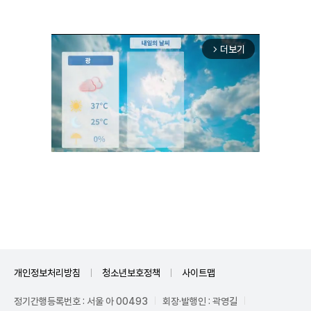
더보기
arrow_forward_ios
Unmute
개인정보처리방침
청소년보호정책
사이트맵
정기간행등록번호 : 서울 아 00493
회장·발행인 : 곽영길