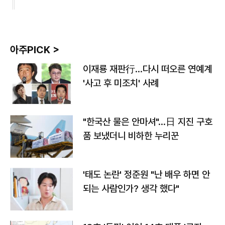
아주PICK >
이재룡 재판行…다시 떠오른 연예계
'사고 후 미조치' 사례
"한국산 물은 안마셔"…日 지진 구호
품 보냈더니 비하한 누리꾼
'태도 논란' 정준원 "난 배우 하면 안
되는 사람인가? 생각 했다"