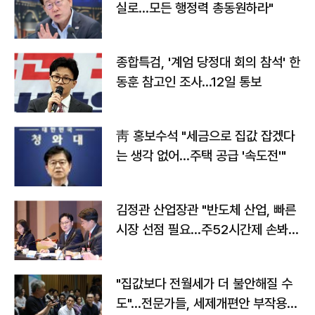
실로…모든 행정력 총동원하라"
종합특검, '계엄 당정대 회의 참석' 한
동훈 참고인 조사...12일 통보
靑 홍보수석 "세금으로 집값 잡겠다
는 생각 없어…주택 공급 '속도전'"
김정관 산업장관 "반도체 산업, 빠른
시장 선점 필요…주52시간제 손봐
야"
"집값보다 전월세가 더 불안해질 수
도"…전문가들, 세제개편안 부작용