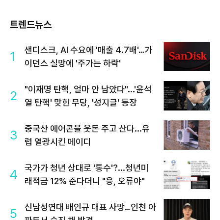
트렌드뉴스
샌디스크, AI 수요에 '매출 4.7배'…가
1
이던스 실망에 '주가는 하락'
"이재명 탄핵, 얼마 안 남았다"...'윤석
2
열 탄핵' 맞힌 무당, '성지글' 등장
중국산 에어콘을 웃돈 주고 산다...유
3
럽 열광시킨 메이디
국가가 청년 상대로 '통수'?...청년미
4
래적금 12% 준다더니 "응, 오류야"
신남성연대 배인규 대표 사망…인천 아
5