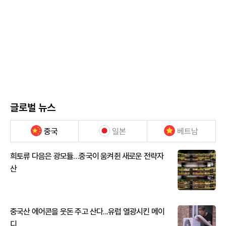
글로벌 뉴스
중국
일본
베트남
희토류 다음은 광모듈…중국이 움켜쥔 새로운 전략자
산
중국산 에어콘을 웃돈 주고 산다...유럽 열광시킨 메이
디