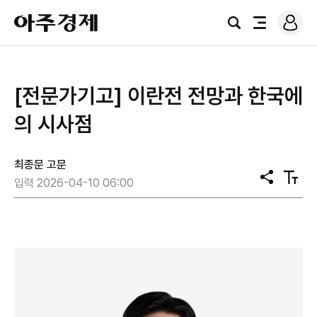
로
아
그
검
전
주
인
색
체
경
메
제
뉴
[전문가기고] 이란전 전망과 한국에
의 시사점
최종문 고문
공
텍
입력 2026-04-10 06:00
유
스
트
크
기