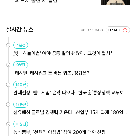
파트서 숨진 채 발견
실시간 뉴스
08.07 06:08
UPDATE
4분전
與 "'하늘이법' 여야 공동 발의 괜찮아…그것이 협치"
9분전
'캐시딜' 캐시워크 돈 버는 퀴즈, 정답은?
14분전
관세전쟁 '엔드게임' 윤곽 나오나…한국 新통상정책 교두보 활
용해야
17분전
섬유패션 글로벌 경쟁력 키운다…산업부 15개 과제 180억 지
원
18분전
농식품부, '천원의 아침밥' 참여 200개 대학 선정