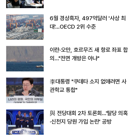
우려
6월 경상흑자, 497억달러 '사상 최
대'…OECD 2위 수준
이란·오만, 호르무즈 새 항로 좌표 합
의…"전면 개방은 아냐"
李대통령 "쿠데타 소지 없애려면 사
관학교 통합"
與 전당대회 2차 토론회…'탈당 의혹
·신천지 당원 가입 논란' 공방