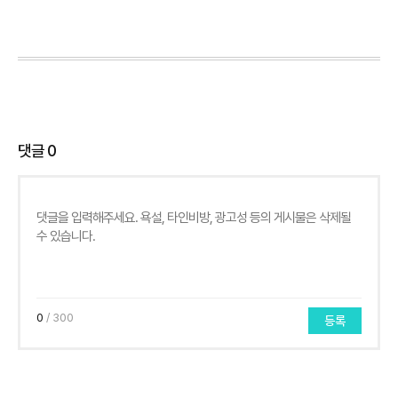
댓글
0
0
/ 300
등록