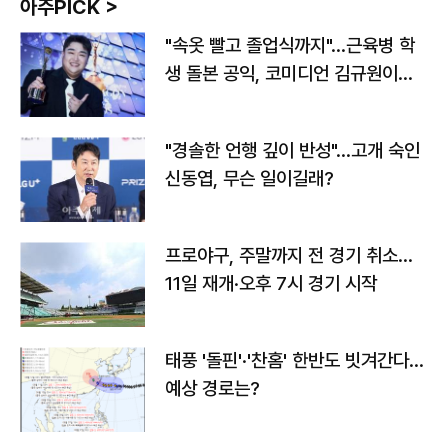
아주PICK >
"속옷 빨고 졸업식까지"…근육병 학
생 돌본 공익, 코미디언 김규원이었
다
"경솔한 언행 깊이 반성"…고개 숙인
신동엽, 무슨 일이길래?
프로야구, 주말까지 전 경기 취소…
11일 재개·오후 7시 경기 시작
태풍 '돌핀'·'찬홈' 한반도 빗겨간다…
예상 경로는?