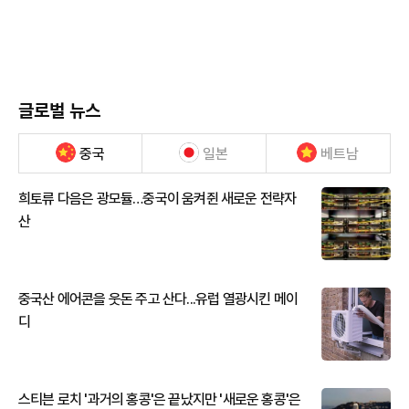
글로벌 뉴스
중국
일본
베트남
희토류 다음은 광모듈…중국이 움켜쥔 새로운 전략자
산
중국산 에어콘을 웃돈 주고 산다...유럽 열광시킨 메이
디
스티븐 로치 '과거의 홍콩'은 끝났지만 '새로운 홍콩'은