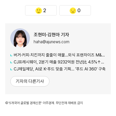
2
0
조현미·김현아 기자
haha@ajunews.com
버거·커피·치킨까지 줄줄이 매물…외식 프랜차이즈 M&A '활기'
CJ프레시웨이, 2분기 매출 9232억원 전년比 4.5%↑…'식봄' 성장세 뚜렷
CJ제일제당, AI로 K-푸드 맞춤 기획… '푸드 AI 360' 구축
기자의 다른기사
©'5개국어 글로벌 경제신문' 아주경제. 무단전재·재배포 금지