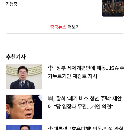
진행중
중국뉴스
더보기
추천기사
李, 정부 세제개편안에 제동…ISA·주
가누르기안 재검토 지시
與, 황희 '폐기 버스 청년 주택' 제안
에 "당 입장과 무관…개인 의견"
李대통령, '호우피해' 안동·의성 관할