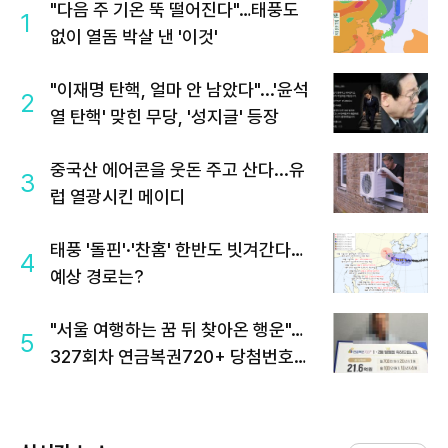
"다음 주 기온 뚝 떨어진다"…태풍도
1
없이 열돔 박살 낸 '이것'
"이재명 탄핵, 얼마 안 남았다"...'윤석
2
열 탄핵' 맞힌 무당, '성지글' 등장
중국산 에어콘을 웃돈 주고 산다...유
3
럽 열광시킨 메이디
태풍 '돌핀'·'찬홈' 한반도 빗겨간다…
4
예상 경로는?
"서울 여행하는 꿈 뒤 찾아온 행운"…
5
327회차 연금복권720+ 당첨번호조
회 주목