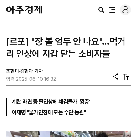
로
아
그
검
전
주
인
색
체
경
메
제
뉴
[르포] "장 볼 엄두 안 나요"…먹거
리 인상에 지갑 닫는 소비자들
조현미·김현아 기자
공
텍
입력 2025-06-10 16:32
유
스
트
크
기
계란·라면 등 줄인상에 체감물가 '껑충'
이재명 "물가안정에 모든 수단 동원"