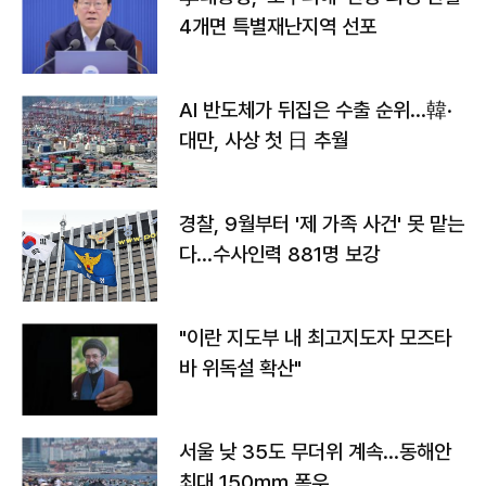
4개면 특별재난지역 선포
AI 반도체가 뒤집은 수출 순위…韓·
대만, 사상 첫 日 추월
경찰, 9월부터 '제 가족 사건' 못 맡는
다…수사인력 881명 보강
"이란 지도부 내 최고지도자 모즈타
바 위독설 확산"
서울 낮 35도 무더위 계속…동해안
최대 150㎜ 폭우