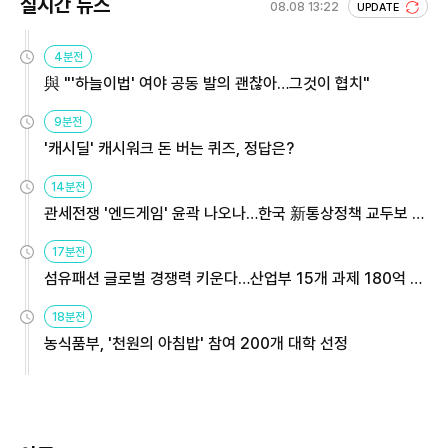
실시간 뉴스
08.08 13:22
UPDATE
4분전
與 "'하늘이법' 여야 공동 발의 괜찮아…그것이 협치"
9분전
'캐시딜' 캐시워크 돈 버는 퀴즈, 정답은?
14분전
관세전쟁 '엔드게임' 윤곽 나오나…한국 新통상정책 교두보 활
용해야
17분전
섬유패션 글로벌 경쟁력 키운다…산업부 15개 과제 180억 지
원
18분전
농식품부, '천원의 아침밥' 참여 200개 대학 선정