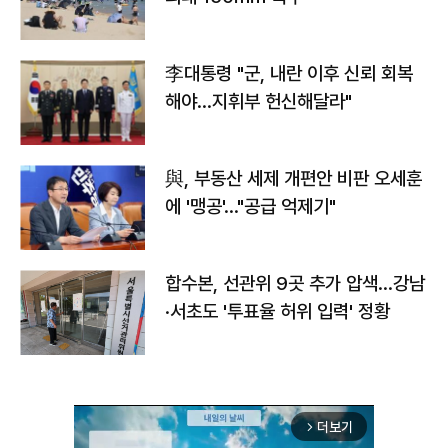
李대통령 "군, 내란 이후 신뢰 회복
해야…지휘부 헌신해달라"
與, 부동산 세제 개편안 비판 오세훈
에 '맹공'…"공급 억제기"
합수본, 선관위 9곳 추가 압색…강남
·서초도 '투표율 허위 입력' 정황
더보기
arrow_forward_ios