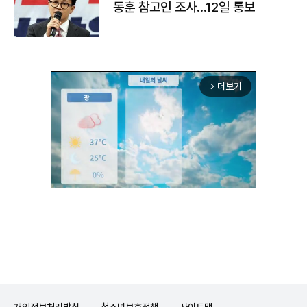
동훈 참고인 조사...12일 통보
더보기
arrow_forward_ios
Unmute