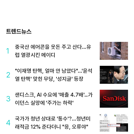
트렌드뉴스
중국산 에어콘을 웃돈 주고 산다...유
1
럽 열광시킨 메이디
"이재명 탄핵, 얼마 안 남았다"...'윤석
2
열 탄핵' 맞힌 무당, '성지글' 등장
샌디스크, AI 수요에 '매출 4.7배'…가
3
이던스 실망에 '주가는 하락'
국가가 청년 상대로 '통수'?...청년미
4
래적금 12% 준다더니 "응, 오류야"