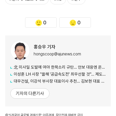
0
0
홍승우 기자
hongscoop@ajunews.com
北 미사일 도발에 여야 한목소리 규탄… 안보 대응엔 온도차
이성훈 LH 사장 "올해 '공급속도전' 최우선할 것"… 제도 개선·직원 참여 독려
대우건설, 이강석 부사장 대표이사 추천… 김보현 대표 용퇴
기자의 다른기사
©'5개국어 글로벌 경제신문' 아주경제. 무단전재·재배포 금지