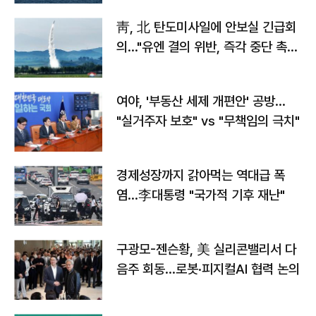
靑, 北 탄도미사일에 안보실 긴급회
의…"유엔 결의 위반, 즉각 중단 촉
구"
여야, '부동산 세제 개편안' 공방…
"실거주자 보호" vs "무책임의 극치"
경제성장까지 갉아먹는 역대급 폭
염…李대통령 "국가적 기후 재난"
구광모-젠슨황, 美 실리콘밸리서 다
음주 회동…로봇·피지컬AI 협력 논의