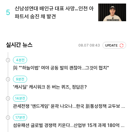
신남성연대 배인규 대표 사망…인천 아
5
파트서 숨진 채 발견
실시간 뉴스
08.07 08:43
UPDATE
4분전
與 "'하늘이법' 여야 공동 발의 괜찮아…그것이 협치"
9분전
'캐시딜' 캐시워크 돈 버는 퀴즈, 정답은?
14분전
관세전쟁 '엔드게임' 윤곽 나오나…한국 新통상정책 교두보 활
용해야
17분전
섬유패션 글로벌 경쟁력 키운다…산업부 15개 과제 180억 지
원