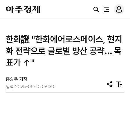
로
아
그
검
전
주
인
색
체
경
메
제
뉴
한화證 "한화에어로스페이스, 현지
화 전략으로 글로벌 방산 공략... 목
표가 ↑"
홍승우 기자
공
텍
입력 2025-06-10 08:30
유
스
트
크
기