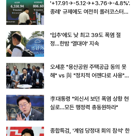
'+17.91→-5.12→+3.76→-4.8%'…'
종레' 규제에도 여전히 롤러코스터
타는 코스피
'입추'에도 낮 최고 39도 폭염 절
정…한밤 '열대야' 지속
오세훈 "용산공원 주택공급 동의 못
해" vs 與 "정치적 어젠다로 사용"
맞불
李대통령 "외신서 보던 폭염 상황 현
실로…모든 행정력 총동원하라"
종합특검, '계엄 당정대 회의 참석' 한