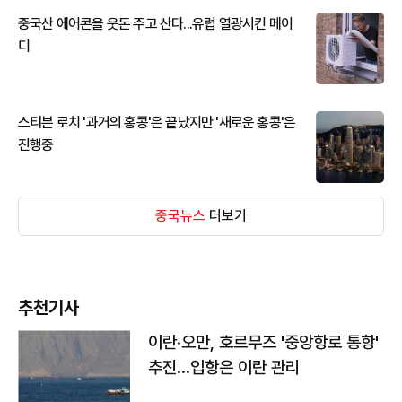
중국산 에어콘을 웃돈 주고 산다...유럽 열광시킨 메이
디
스티븐 로치 '과거의 홍콩'은 끝났지만 '새로운 홍콩'은
진행중
중국뉴스
더보기
추천기사
이란·오만, 호르무즈 '중앙항로 통항'
추진…입항은 이란 관리