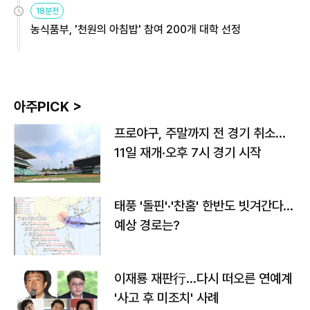
18분전
농식품부, '천원의 아침밥' 참여 200개 대학 선정
아주PICK >
프로야구, 주말까지 전 경기 취소…
11일 재개·오후 7시 경기 시작
태풍 '돌핀'·'찬홈' 한반도 빗겨간다…
예상 경로는?
이재룡 재판行…다시 떠오른 연예계
'사고 후 미조치' 사례