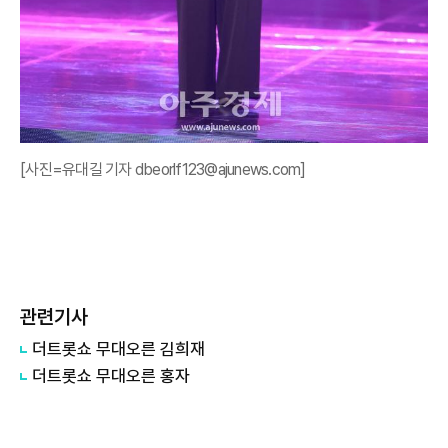
[사진=유대길 기자 dbeorlf123@ajunews.com]
관련기사
더트롯쇼 무대오른 김희재
더트롯쇼 무대오른 홍자