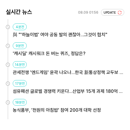
실시간 뉴스
08.09 01:56
UPDATE
4분전
與 "'하늘이법' 여야 공동 발의 괜찮아…그것이 협치"
9분전
'캐시딜' 캐시워크 돈 버는 퀴즈, 정답은?
14분전
관세전쟁 '엔드게임' 윤곽 나오나…한국 新통상정책 교두보 활
용해야
17분전
섬유패션 글로벌 경쟁력 키운다…산업부 15개 과제 180억 지
원
18분전
농식품부, '천원의 아침밥' 참여 200개 대학 선정