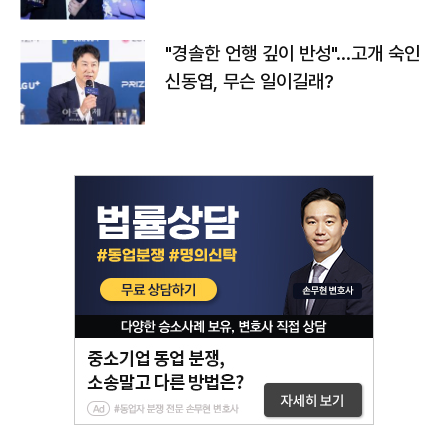
다
"경솔한 언행 깊이 반성"…고개 숙인
신동엽, 무슨 일이길래?