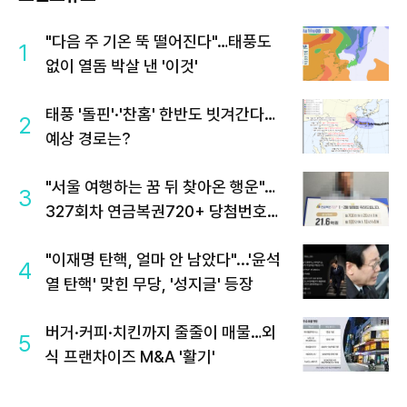
"다음 주 기온 뚝 떨어진다"…태풍도
1
없이 열돔 박살 낸 '이것'
태풍 '돌핀'·'찬홈' 한반도 빗겨간다…
2
예상 경로는?
"서울 여행하는 꿈 뒤 찾아온 행운"…
3
327회차 연금복권720+ 당첨번호조
회 주목
"이재명 탄핵, 얼마 안 남았다"...'윤석
4
열 탄핵' 맞힌 무당, '성지글' 등장
버거·커피·치킨까지 줄줄이 매물…외
5
식 프랜차이즈 M&A '활기'