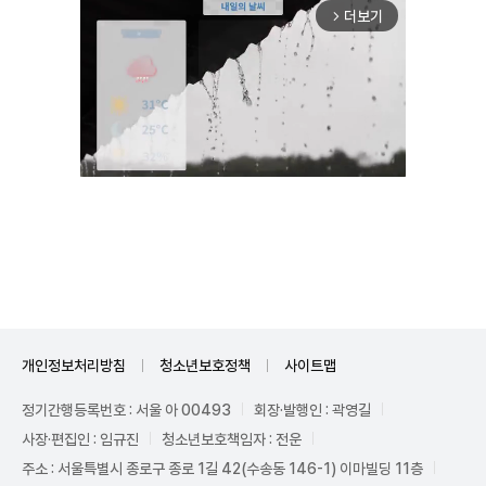
더보기
arrow_forward_ios
Mute
개인정보처리방침
청소년보호정책
사이트맵
정기간행등록번호 : 서울 아 00493
회장·발행인 : 곽영길
사장·편집인 : 임규진
청소년보호책임자 : 전운
주소 : 서울특별시 종로구 종로 1길 42(수송동 146-1) 이마빌딩 11층