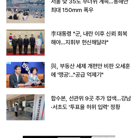
서울 낮 35도 무더위 계속…동해안
최대 150㎜ 폭우
李대통령 "군, 내란 이후 신뢰 회복
해야…지휘부 헌신해달라"
與, 부동산 세제 개편안 비판 오세훈
에 '맹공'…"공급 억제기"
합수본, 선관위 9곳 추가 압색…강남
·서초도 '투표율 허위 입력' 정황