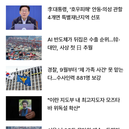
李대통령, '호우피해' 안동·의성 관할
4개면 특별재난지역 선포
AI 반도체가 뒤집은 수출 순위…韓·
대만, 사상 첫 日 추월
경찰, 9월부터 '제 가족 사건' 못 맡는
다…수사인력 881명 보강
"이란 지도부 내 최고지도자 모즈타
바 위독설 확산"