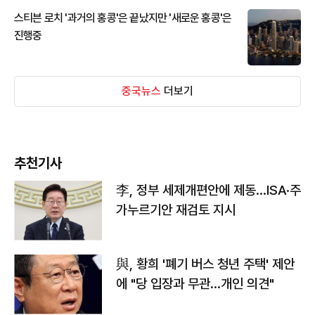
스티븐 로치 '과거의 홍콩'은 끝났지만 '새로운 홍콩'은
진행중
중국뉴스
더보기
추천기사
李, 정부 세제개편안에 제동…ISA·주
가누르기안 재검토 지시
與, 황희 '폐기 버스 청년 주택' 제안
에 "당 입장과 무관…개인 의견"