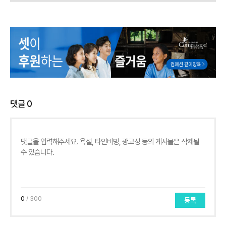
댓글
0
0
/ 300
등록