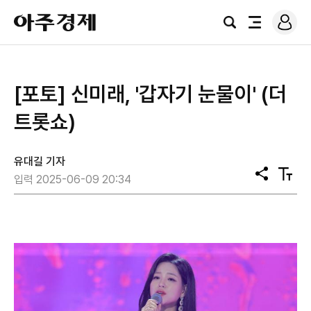
로
아
그
검
전
주
인
색
체
경
메
제
뉴
[포토] 신미래, '갑자기 눈물이' (더
트롯쇼)
유대길 기자
공
텍
입력 2025-06-09 20:34
유
스
트
크
기