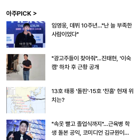
아주PICK >
임영웅, 데뷔 10주년…"난 늘 부족한
사람이었다"
"광고주들이 찾아줘"…진태현, '이숙
캠' 하차 후 근황 공개
13호 태풍 '돌핀'·15호 '찬홈' 현재 위
치는?
"속옷 빨고 졸업식까지"…근육병 학
생 돌본 공익, 코미디언 김규원이었