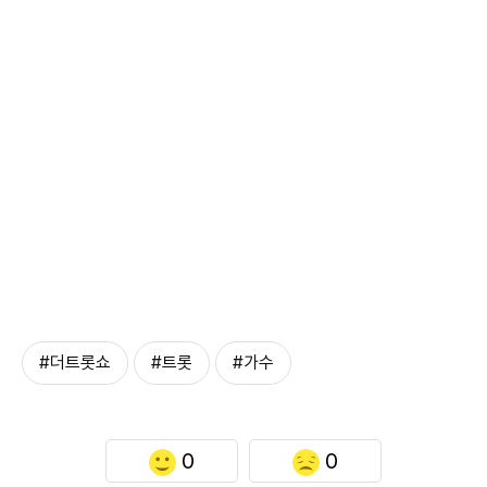
#더트롯쇼
#트롯
#가수
0
0