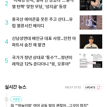
"이재명 탄핵, 얼마 안 남았다"...'윤석
2
열 탄핵' 맞힌 무당, '성지글' 등장
중국산 에어콘을 웃돈 주고 산다...유
3
럽 열광시킨 메이디
신남성연대 배인규 대표 사망…인천 아
4
파트서 숨진 채 발견
국가가 청년 상대로 '통수'?...청년미
5
래적금 12% 준다더니 "응, 오류야"
실시간 뉴스
08.07 01:12
UPDATE
4분전
與 "'하늘이법' 여야 공동 발의 괜찮아…그것이 협치"