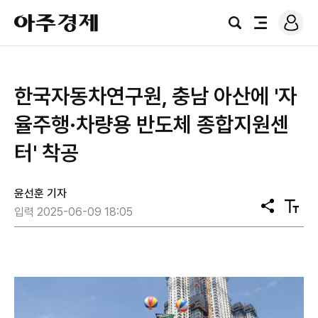
로
아
그
검
전
주
인
색
체
경
메
제
뉴
한국자동차연구원, 충남 아산에 '자
율주행·차량용 반도체 종합지원센
터' 착공
윤선훈 기자
공
텍
입력 2025-06-09 18:05
유
스
트
크
기