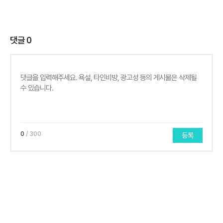
댓글
0
0
/ 300
등록