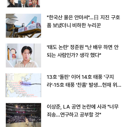
"한국산 물은 안마셔"…日 지진 구호
품 보냈더니 비하한 누리꾼
'태도 논란' 정준원 "난 배우 하면 안
되는 사람인가? 생각 했다"
13호 '돌핀' 이어 14호 태풍 '구지
라'·15호 태풍 '찬홈' 발생…현재 위
치와 이동경로는?
이상준, LA 공연 논란에 사과 "너무
죄송…연구하고 공부할 것"