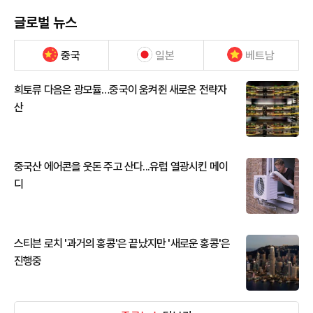
글로벌 뉴스
중국
일본
베트남
희토류 다음은 광모듈…중국이 움켜쥔 새로운 전략자
산
중국산 에어콘을 웃돈 주고 산다...유럽 열광시킨 메이
디
스티븐 로치 '과거의 홍콩'은 끝났지만 '새로운 홍콩'은
진행중