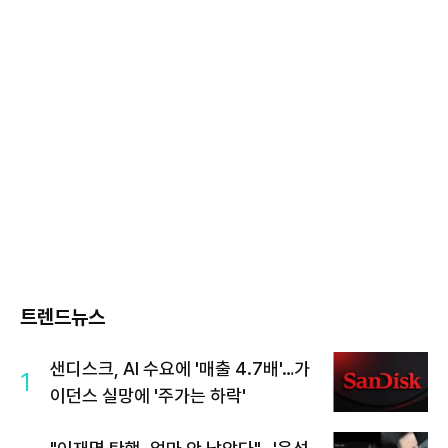
트렌드뉴스
샌디스크, AI 수요에 '매출 4.7배'…가
1
이던스 실망에 '주가는 하락'