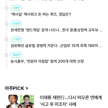
9분전
'캐시딜' 캐시워크 돈 버는 퀴즈, 정답은?
14분전
관세전쟁 '엔드게임' 윤곽 나오나…한국 新통상정책 교두보 활
용해야
17분전
섬유패션 글로벌 경쟁력 키운다…산업부 15개 과제 180억 지
원
18분전
농식품부, '천원의 아침밥' 참여 200개 대학 선정
아주PICK >
이재룡 재판行…다시 떠오른 연예계
'사고 후 미조치' 사례