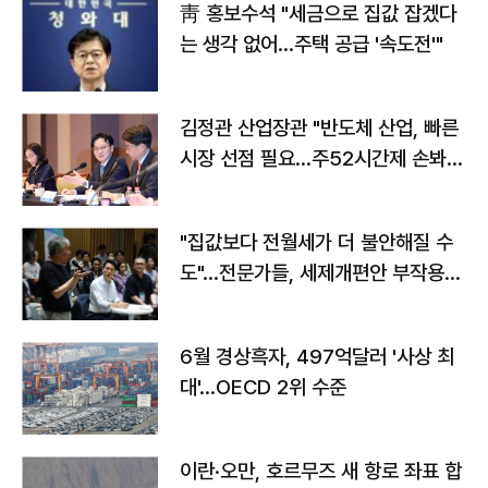
靑 홍보수석 "세금으로 집값 잡겠다
는 생각 없어…주택 공급 '속도전'"
김정관 산업장관 "반도체 산업, 빠른
시장 선점 필요…주52시간제 손봐
야"
"집값보다 전월세가 더 불안해질 수
도"…전문가들, 세제개편안 부작용
우려
6월 경상흑자, 497억달러 '사상 최
대'…OECD 2위 수준
이란·오만, 호르무즈 새 항로 좌표 합