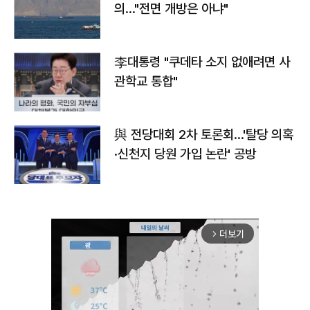
의…"전면 개방은 아냐"
李대통령 "쿠데타 소지 없애려면 사
관학교 통합"
與 전당대회 2차 토론회…'탈당 의혹
·신천지 당원 가입 논란' 공방
더보기
arrow_forward_ios