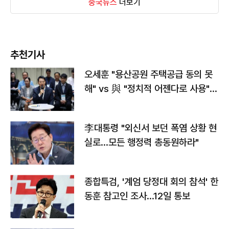
중국뉴스
더보기
추천기사
오세훈 "용산공원 주택공급 동의 못
해" vs 與 "정치적 어젠다로 사용"
맞불
李대통령 "외신서 보던 폭염 상황 현
실로…모든 행정력 총동원하라"
종합특검, '계엄 당정대 회의 참석' 한
동훈 참고인 조사...12일 통보