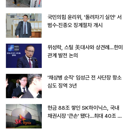
국민의힘 윤리위, '돌려차기 실언' 서
범수·진종오 징계절차 개시
위성락, 스틸 美대사와 상견례…한미
관계 발전 논의
'채상병 순직' 임성근 전 사단장 항소
심도 징역 3년
현금 88조 쌓인 SK하이닉스, 국내
채권시장 '큰손' 됐다…최대 40조 투
자