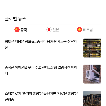
글로벌 뉴스
중국
일본
베트남
희토류 다음은 광모듈…중국이 움켜쥔 새로운 전략자
산
중국산 에어콘을 웃돈 주고 산다...유럽 열광시킨 메이
디
스티븐 로치 '과거의 홍콩'은 끝났지만 '새로운 홍콩'은
진행중