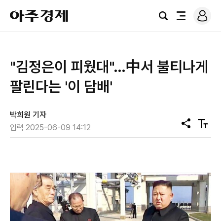
로
아
그
검
전
주
인
색
체
경
메
제
뉴
"김정은이 피웠대"…中서 불티나게
팔린다는 '이 담배'
박희원 기자
공
텍
입력 2025-06-09 14:12
유
스
트
크
기