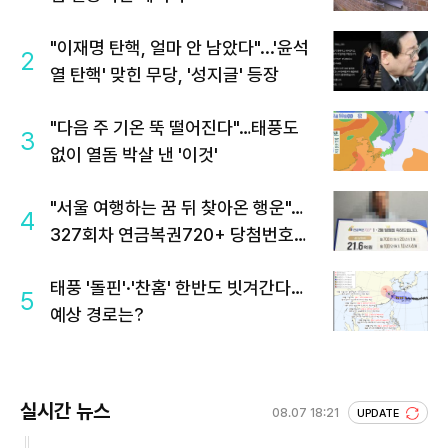
"이재명 탄핵, 얼마 안 남았다"...'윤석
2
열 탄핵' 맞힌 무당, '성지글' 등장
"다음 주 기온 뚝 떨어진다"…태풍도
3
없이 열돔 박살 낸 '이것'
"서울 여행하는 꿈 뒤 찾아온 행운"…
4
327회차 연금복권720+ 당첨번호조
회 주목
태풍 '돌핀'·'찬홈' 한반도 빗겨간다…
5
예상 경로는?
실시간 뉴스
08.07 18:21
UPDATE