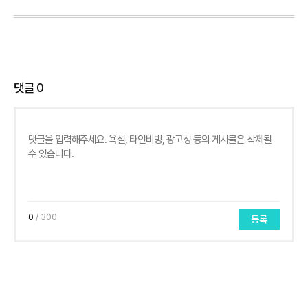
댓글
0
0
/ 300
등록