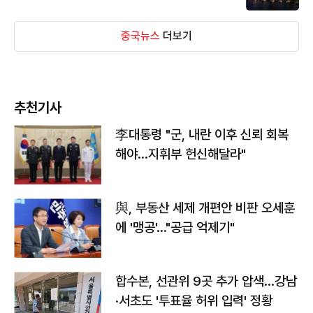
중국뉴스
더보기
추천기사
李대통령 "군, 내란 이후 신뢰 회복
해야…지휘부 헌신해달라"
與, 부동산 세제 개편안 비판 오세훈
에 '맹공'…"공급 억제기"
합수본, 선관위 9곳 추가 압색…강남
·서초도 '투표율 허위 입력' 정황