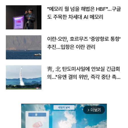
"메모리 월 넘을 해법은 HBF"…구글
도 주목한 차세대 AI 메모리
이란·오만, 호르무즈 '중앙항로 통항'
추진…입항은 이란 관리
靑, 北 탄도미사일에 안보실 긴급회
의…"유엔 결의 위반, 즉각 중단 촉
구"
더보기
arrow_forward_ios