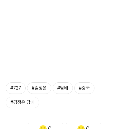
#727
#김정은
#담배
#중국
#김정은 담배
0
0