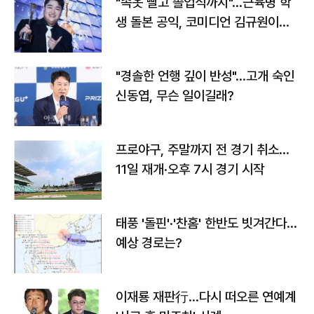
"속옷 빨고 졸업식까지"…근육병 학
생 돌본 공익, 코미디언 김규원이었
다
"경솔한 언행 깊이 반성"…고개 숙인
신동엽, 무슨 일이길래?
프로야구, 주말까지 전 경기 취소…
11일 재개·오후 7시 경기 시작
태풍 '돌핀'·'찬홈' 한반도 빗겨간다…
예상 경로는?
이재룡 재판行…다시 떠오른 연예계