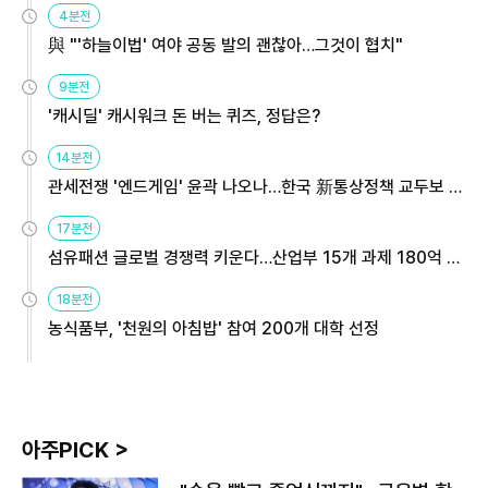
4분전
與 "'하늘이법' 여야 공동 발의 괜찮아…그것이 협치"
9분전
'캐시딜' 캐시워크 돈 버는 퀴즈, 정답은?
14분전
관세전쟁 '엔드게임' 윤곽 나오나…한국 新통상정책 교두보 활
용해야
17분전
섬유패션 글로벌 경쟁력 키운다…산업부 15개 과제 180억 지
원
18분전
농식품부, '천원의 아침밥' 참여 200개 대학 선정
아주PICK >