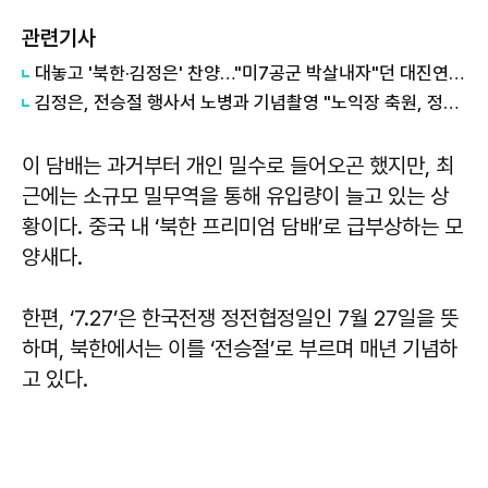
관련기사
대놓고 '북한·김정은' 찬양…"미7공군 박살내자"던 대진연, 유튜브 충격 실체
김정은, 전승절 행사서 노병과 기념촬영 "노익장 축원, 정신적 기둥"
이 담배는 과거부터 개인 밀수로 들어오곤 했지만, 최
근에는 소규모 밀무역을 통해 유입량이 늘고 있는 상
황이다. 중국 내 ‘북한 프리미엄 담배’로 급부상하는 모
양새다.
한편, ‘7.27’은 한국전쟁 정전협정일인 7월 27일을 뜻
하며, 북한에서는 이를 ‘전승절’로 부르며 매년 기념하
고 있다.